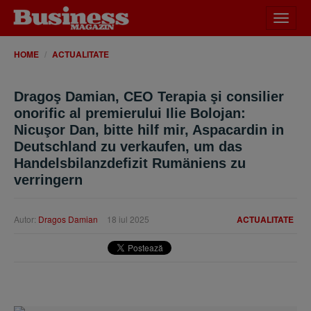
Desch
meniu
HOME
ACTUALITATE
Dragoş Damian, CEO Terapia şi consilier
onorific al premierului Ilie Bolojan:
Nicuşor Dan, bitte hilf mir, Aspacardin in
Deutschland zu verkaufen, um das
Handelsbilanzdefizit Rumäniens zu
verringern
Autor:
Dragos Damian
18 iul 2025
ACTUALITATE