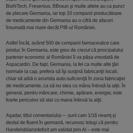
BioNTech, Fresenius, BBraun şi multe altele au ca punct
de plecare Germania, iar top 10 companii producătoare
de medicamente din Germania au o cifră de afaceri
însumată mai mare decât PIB-ul României.
Astfel încât, având 500 de companii farmaceutice care
produc în Germania, este greu de crezut că principalului
partener economic al României îi va păsa vreodată de
Aspacardin. De fapt, Germania, la fel ca multe alte ţări
normale la cap, prefera să îşi susţină fabricanţii locali,
chiar să aibă o anumita auto-suficienţă în zona fabricaţiei
de medicamente, ca să nu stea cu mâna întinsă la alţii. În
general, pentru mâncare, chimie, apărare, energie, este
foarte periculos să stai cu mana întinsă la alţii.
Aşadar, titlul comentariului – sunt cam 1/16 neamţ şi
destul de fluent în germană, recunosc totuşi că pentru
Handelsbilanzdefizit am validat prin AI – este mai