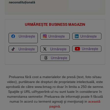
neconstituţională
URMĂREȘTE BUSINESS MAGAZIN
Urmărește
Urmărește
Urmărește
Urmărește
Urmărește
Urmărește
Urmărește
Preluarea fără cost a materialelor de presă (text, foto si/sau
video), purtătoare de drepturi de proprietate intelectuală, este
aprobată de către www.bmag.ro doar în limita a 250 de semne.
Spaţiile şi URL-ul/hyperlink-ul nu sunt luate în considerare în
numerotarea semnelor. Preluarea de informaţii poate fi făcută
numai în acord cu termenii agreaţi şi menţionaţi in
această
pagină
.