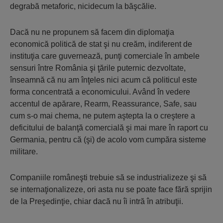
degrabă metaforic, nicidecum la băşcălie.
Dacă nu ne propunem să facem din diplomaţia
economică politică de stat şi nu creăm, indiferent de
instituţia care guvernează, punţi comerciale în ambele
sensuri între România şi ţările puternic dezvoltate,
înseamnă că nu am înţeles nici acum că politicul este
forma concentrată a economicului. Având în vedere
accentul de apărare, Rearm, Reassurance, Safe, sau
cum s-o mai chema, ne putem aştepta la o creştere a
deficitului de balanţă comercială şi mai mare în raport cu
Germania, pentru că (şi) de acolo vom cumpăra sisteme
militare.
Companiile româneşti trebuie să se industrializeze şi să
se internaţionalizeze, ori asta nu se poate face fără sprijin
de la Preşedinţie, chiar dacă nu îi intră în atribuţii.