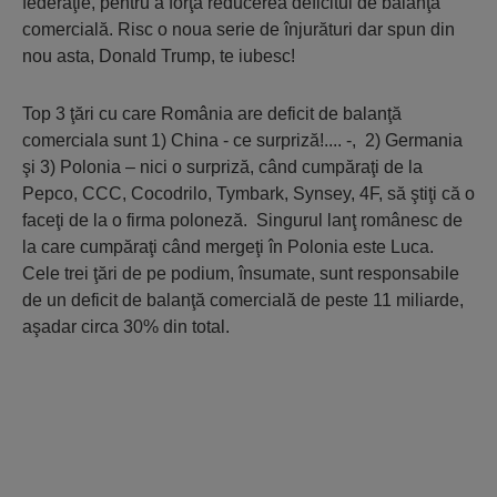
federaţie, pentru a forţa reducerea deficitul de balanţă
comercială. Risc o noua serie de înjurături dar spun din
nou asta, Donald Trump, te iubesc!
Top 3 ţări cu care România are deficit de balanţă
comerciala sunt 1) China - ce surpriză!.... -, 2) Germania
şi 3) Polonia – nici o surpriză, când cumpăraţi de la
Pepco, CCC, Cocodrilo, Tymbark, Synsey, 4F, să ştiţi că o
faceţi de la o firma poloneză. Singurul lanţ românesc de
la care cumpăraţi când mergeţi în Polonia este Luca.
Cele trei ţări de pe podium, însumate, sunt responsabile
de un deficit de balanţă comercială de peste 11 miliarde,
aşadar circa 30% din total.