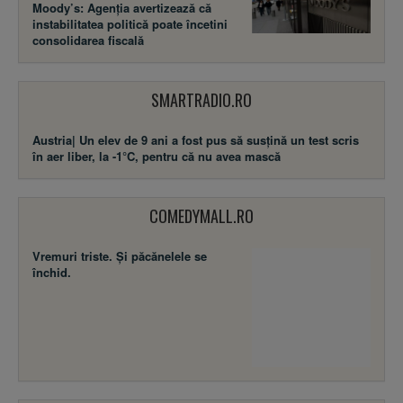
Moody’s: Agenția avertizează că
instabilitatea politică poate încetini
consolidarea fiscală
SMARTRADIO.RO
Austria| Un elev de 9 ani a fost pus să susţină un test scris
în aer liber, la -1°C, pentru că nu avea mască
COMEDYMALL.RO
Vremuri triste. Şi păcănelele se
închid.