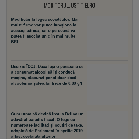
MONITORULJUSTITIEI.RO
Modificări la legea societăţilor: Mai
multe firme vor putea funcţiona la
aceeaşi adresă, iar o persoană va
putea fi asociat unic în mai multe
SRL
Decizie ÎCCJ: Dacă laşi o persoană ce
a consumat alcool să îţi conducă
maşina, răspunzi penal doar dacă
alcoolemia şoferului trece de 0,80 g/l
Cum urma să devină Insula Belina un
adevărat paradis fiscal: O lege cu
numeroase facilităţi şi scutiri de taxe,
adoptată de Parlament în aprilie 2019,
a fost declarată ulterior