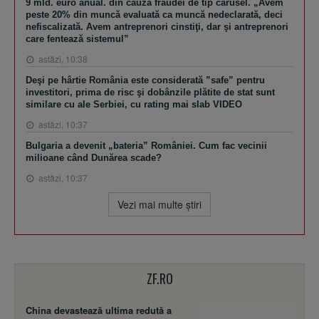
9 mld. euro anual. din cauza fraudei de tip carusel. „Avem
peste 20% din muncă evaluată ca muncă nedeclarată, deci
nefiscalizată. Avem antreprenori cinstiţi, dar şi antreprenori
care fentează sistemul”
astăzi, 10:38
Deşi pe hârtie România este considerată ”safe” pentru
investitori, prima de risc şi dobânzile plătite de stat sunt
similare cu ale Serbiei, cu rating mai slab VIDEO
astăzi, 10:37
Bulgaria a devenit „bateria” României. Cum fac vecinii
milioane când Dunărea scade?
astăzi, 10:37
Vezi mai multe ştiri
ZF.RO
China devastează ultima redută a