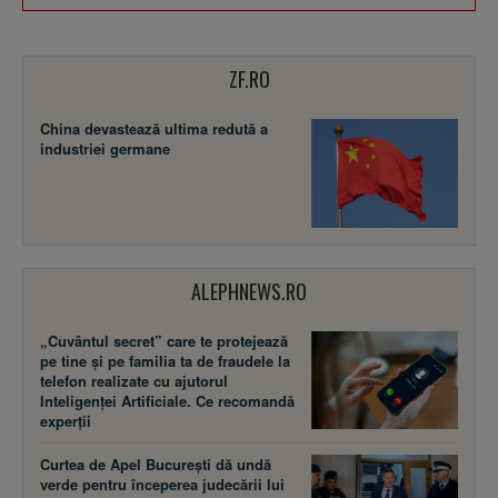
ZF.RO
China devastează ultima redută a
industriei germane
ALEPHNEWS.RO
„Cuvântul secret” care te protejează
pe tine și pe familia ta de fraudele la
telefon realizate cu ajutorul
Inteligenței Artificiale. Ce recomandă
experții
Curtea de Apel București dă undă
verde pentru începerea judecării lui