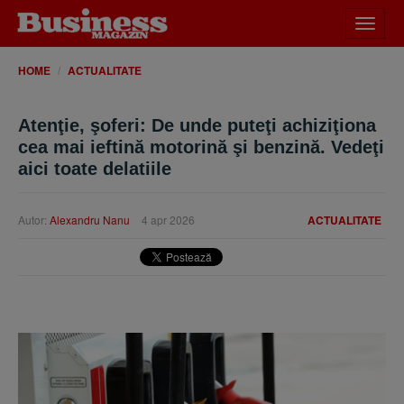
Desch
meniu
HOME
ACTUALITATE
Atenţie, şoferi: De unde puteţi achiziţiona
cea mai ieftină motorină şi benzină. Vedeţi
aici toate delatiile
Autor:
Alexandru Nanu
4 apr 2026
ACTUALITATE