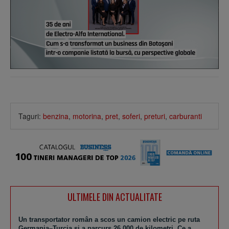
Taguri:
benzina
,
motorina
,
pret
,
soferi
,
preturi
,
carburanti
ULTIMELE DIN ACTUALITATE
Un transportator român a scos un camion electric pe ruta
Germania–Turcia şi a parcurs 26.000 de kilometri. Ce a