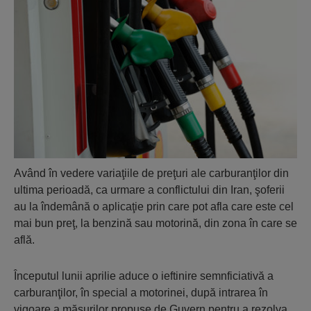
Având în vedere variaţiile de preţuri ale carburanţilor din
ultima perioadă, ca urmare a conflictului din Iran, şoferii
au la îndemână o aplicaţie prin care pot afla care este cel
mai bun preţ, la benzină sau motorină, din zona în care se
află.
Începutul lunii aprilie aduce o ieftinire semnficiativă a
carburanţilor, în special a motorinei, după intrarea în
vigoare a măsurilor propuse de Guvern pentru a rezolva