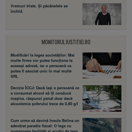
Vremuri triste. Şi păcănelele se
închid.
MONITORULJUSTITIEI.RO
Modificări la legea societăţilor: Mai
multe firme vor putea funcţiona la
aceeaşi adresă, iar o persoană va
putea fi asociat unic în mai multe
SRL
Decizie ÎCCJ: Dacă laşi o persoană ce
a consumat alcool să îţi conducă
maşina, răspunzi penal doar dacă
alcoolemia şoferului trece de 0,80 g/l
Cum urma să devină Insula Belina un
adevărat paradis fiscal: O lege cu
numeroase facilităţi şi scutiri de taxe,