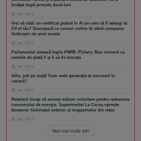
învăţat după primele două luni
ieri, 18:13
Vrei să obţii un certificat gratuit în AI pe care să îl adaugi la
CV-ul tău? Descoperă ce cursuri online îţi oferă compania
Anthropic de anul acesta
ieri, 18:12
Parlamentul votează legile PNRR. Pîslaru: Risc iminent ca
cererile de plată 5 şi 6 să fie blocate
ieri, 18:12
Adio, job pe viaţă! Cum vede generaţia ta succesul în
carieră?
ieri, 18:11
Retailerii încep să anunţe măsuri voluntare pentru reducerea
consumului de energie. Supermarket La Cocoş opreşte
temporar iluminatul exterior al magazinelor din reţea
ieri, 18:11
Vezi mai multe ştiri