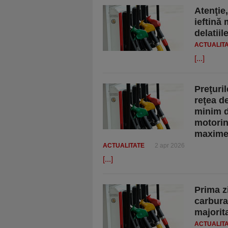
Atenţie
ieftină 
delatiil
ACTUALIT
[...]
Preţuril
reţea de
minim de
motorina
maxime 
ACTUALITATE
2 apr 2026
[...]
Prima z
carburan
majorit
ACTUALIT