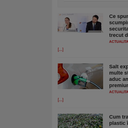
Ce spu
scumpir
securit
trecut d
ACTUALIT
[...]
Salt exp
multe st
aduc am
premium
ACTUALIT
[...]
Cum tra
plastic