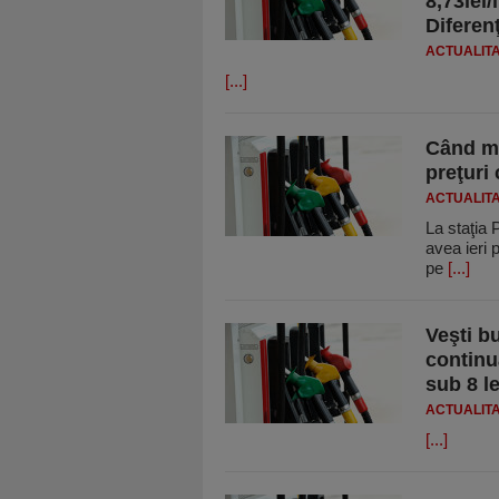
8,73lei/
Diferen
ACTUALIT
[...]
Când mo
preţuri
ACTUALIT
La staţia 
avea ieri p
pe
[...]
Veşti bu
continu
sub 8 le
ACTUALIT
[...]