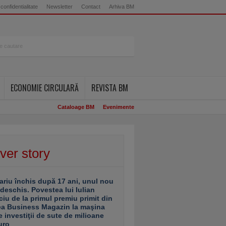
 confidentialitate
Newsletter
Contact
Arhiva BM
ECONOMIE CIRCULARĂ
REVISTA BM
Cataloage BM
Evenimente
ver story
ariu închis după 17 ani, unul nou
 deschis. Povestea lui Iulian
ciu de la primul premiu primit din
ea Business Magazin la maşina
e investiţii de sute de milioane
uro