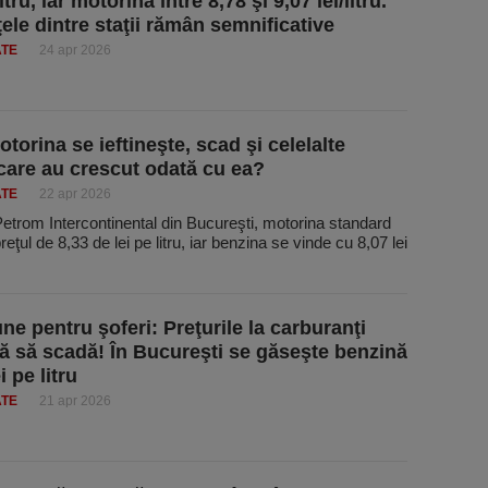
litru, iar motorina între 8,78 şi 9,07 lei/litru.
ţele dintre staţii rămân semnificative
ATE
24 apr 2026
torina se ieftineşte, scad şi celelalte
 care au crescut odată cu ea?
ATE
22 apr 2026
Petrom Intercontinental din Bucureşti, motorina standard
reţul de 8,33 de lei pe litru, iar benzina se vinde cu 8,07 lei
ne pentru şoferi: Preţurile la carburanţi
ă să scadă! În Bucureşti se găseşte benzină
i pe litru
ATE
21 apr 2026