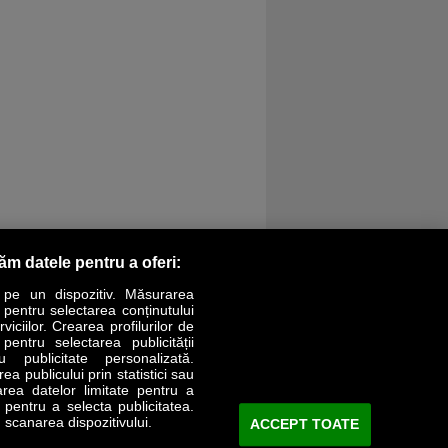
răm datele pentru a oferi:
 pe un dispozitiv. Măsurarea
r pentru selectarea conținutului
iciilor. Crearea profilurilor de
 pentru selectarea publicității
LIFESTYLE
SPECIAL
OPINII
u publicitate personalizată.
a publicului prin statistici sau
area datelor limitate pentru a
Revista Business Magazin
e pentru a selecta publicitatea.
 scanarea dispozitivului.
ACCEPT TOATE
Abonează-te şi primeşte revista acasă