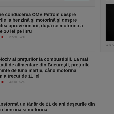
ne conducerea OMV Petrom despre
ile la benzină şi motorină şi despre
atea aprovizionării, după ce motorina a
e 10 lei pe litru
ATE
vineri, 14:10
vezi c
loziv al preţurilor la combustibili. La mai
aţii de alimentare din Bucureşti, preţurile
inte de luna martie, când motorina
 a trecut de 11 lei
ATE
30 iul 2026
nsformă un tânăr de 21 de ani deşeurile din
 în benzină şi motorină