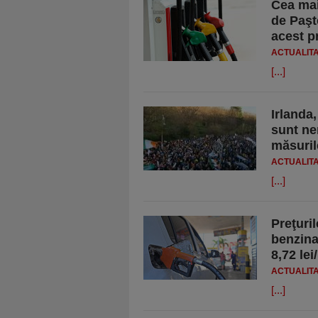
Cea mai
de Paşt
acest p
ACTUALIT
[...]
Irlanda
sunt ne
măsuril
ACTUALIT
[...]
Preţuril
benzina
8,72 lei
ACTUALIT
[...]