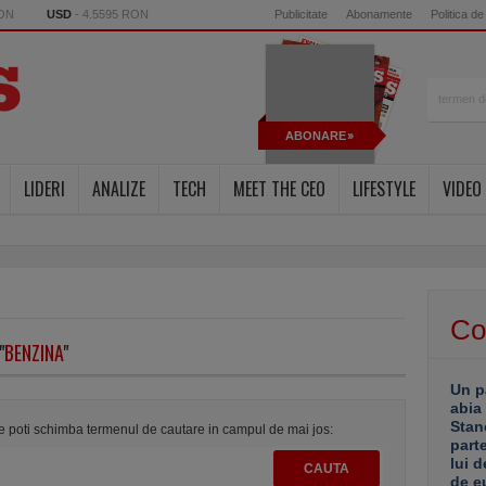
RON
USD
- 4.5595 RON
Publicitate
Abonamente
Politica de
ABONARE
LIDERI
ANALIZE
TECH
MEET THE CEO
LIFESTYLE
VIDEO
Co
"
BENZINA
"
Un p
abia
Stan
te poti schimba termenul de cautare in campul de mai jos:
part
lui d
de e