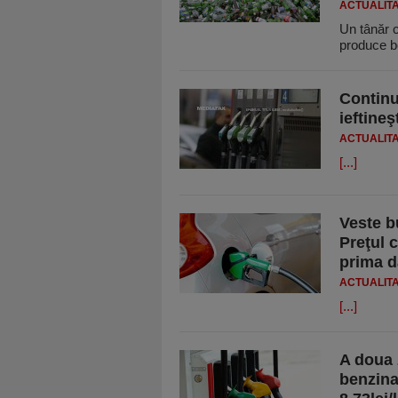
ACTUALIT
Un tânăr 
produce be
Continu
ieftineş
ACTUALIT
[...]
Veste b
Preţul 
prima d
ACTUALIT
[...]
A doua 
benzina