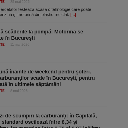
ATE
25 mai 2026
cercetător testează acasă o tehnologie care poate
nzină şi motorină din plastic reciclat.
[...]
ă scăderile la pompă: Motorina se
te în Bucureşti
ATE
11 mai 2026
ună înainte de weekend pentru şoferi.
carburanţilor scade în Bucureşti, pentru
ată în ultimele săptămâni
ATE
8 mai 2026
zi de scumpiri la carburanţi: în Capitală,
 standard oscilează între 8,34 şi