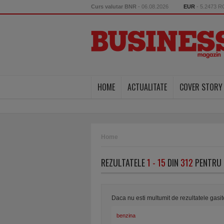
Curs valutar BNR
- 06.08.2026
EUR
- 5.2473 
HOME
ACTUALITATE
COVER STORY
Home
REZULTATELE
1 - 15
DIN
312
PENTRU 
Daca nu esti multumit de rezultatele gasi