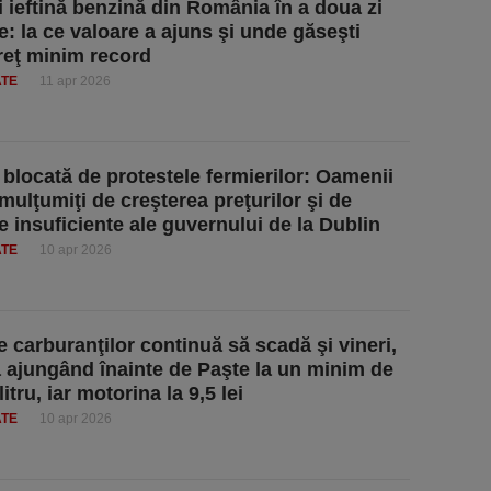
 ieftină benzină din România în a doua zi
e: la ce valoare a ajuns şi unde găseşti
reţ minim record
ATE
11 apr 2026
, blocată de protestele fermierilor: Oamenii
mulţumiţi de creşterea preţurilor şi de
e insuficiente ale guvernului de la Dublin
ATE
10 apr 2026
e carburanţilor continuă să scadă şi vineri,
 ajungând înainte de Paşte la un minim de
/litru, iar motorina la 9,5 lei
ATE
10 apr 2026