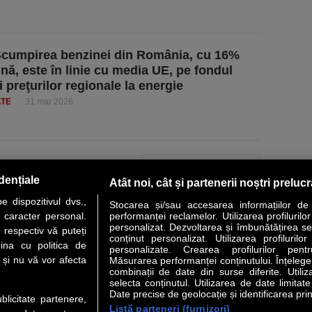
Scumpirea benzinei din România, cu 16%
ună, este în linie cu media UE, pe fondul
i preţurilor regionale la energie
ATE
31 mar 2026
PAGINA URMĂTOARE »
dențiale
Atât noi, cât și partenerii noștri preluc
 dispozitivul dvs.,
Stocarea și/sau accesarea informațiilor de
u caracter personal.
performanței reclamelor. Utilizarea profilurilo
personalizat. Dezvoltarea și îmbunătățirea serv
 respectiv vă puteți
conținut personalizat. Utilizarea profilurilor
VER STORY
LIDERI
ANALIZE
HI-TECH
MEET THE CEO
ina cu politica de
personalizate. Crearea profilurilor pentr
i și nu vă vor afecta
Măsurarea performanței conținutului. Înțelegere
combinații de date din surse diferite. Utiliz
uri utile
Servicii
selecta conținutul. Utilizarea de date limitat
Date precise de geolocație și identificarea prin
ublicitate partenere,
Listă parteneri (furnizori)
Financiar
Politica de confidentialitate
Newsletter