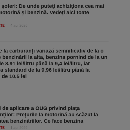
, şoferi: De unde puteţi achiziţiona cea mai
motorină şi benzină. Vedeţi aici toate
e
ATE
4 apr 2026
e la carburanţi variază semnificativ de la o
 benzinării la alta, benzina pornind de la un
 8,91 lei/litru până la 9,4 lei/litru, iar
 standard de la 9,96 lei/litru până la
de 10,5 lei
i de aplicare a OUG privind piaţa
ţilor: Preţurile la motorină au scăzut la
atea benzinăriilor. Ce face benzina
ATE
1 apr 2026