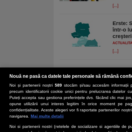
[...]
Erste: 
într-o l
creşteri
ACTUALIT
[...]
Nouă ne pasă ca datele tale personale să rămână confi
Noi și partenerii noștri
589
stocăm și/sau accesăm informații pe
precum identificatorii cookie unici pentru prelucrarea datelor c
Puteți accepta sau gestiona preferințele dvs. făcând clic mai jos,
PRIMA PAGINĂ
ACTUALITATE
CO
opune utilizării unui interes legitim în orice moment pe pag
confidențialitate. Aceste alegeri vor fi raportate partenerilor noștr
navigarea.
Mai multe detalii
Social
Link-
Noi si partenerii nostri (retelele de socializare si agentiile de p
Z
iarul 