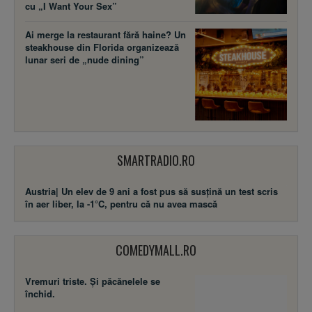
cu „I Want Your Sex”
Ai merge la restaurant fără haine? Un
steakhouse din Florida organizează
lunar seri de „nude dining”
SMARTRADIO.RO
Austria| Un elev de 9 ani a fost pus să susţină un test scris
în aer liber, la -1°C, pentru că nu avea mască
COMEDYMALL.RO
Vremuri triste. Şi păcănelele se
închid.