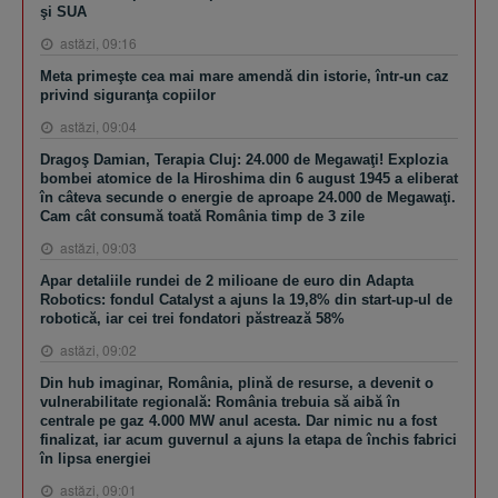
şi SUA
astăzi, 09:16
Meta primeşte cea mai mare amendă din istorie, într-un caz
privind siguranţa copiilor
astăzi, 09:04
Dragoş Damian, Terapia Cluj: 24.000 de Megawaţi! Explozia
bombei atomice de la Hiroshima din 6 august 1945 a eliberat
în câteva secunde o energie de aproape 24.000 de Megawaţi.
Cam cât consumă toată România timp de 3 zile
astăzi, 09:03
Apar detaliile rundei de 2 milioane de euro din Adapta
Robotics: fondul Catalyst a ajuns la 19,8% din start-up-ul de
robotică, iar cei trei fondatori păstrează 58%
astăzi, 09:02
Din hub imaginar, România, plină de resurse, a devenit o
vulnerabilitate regională: România trebuia să aibă în
centrale pe gaz 4.000 MW anul acesta. Dar nimic nu a fost
finalizat, iar acum guvernul a ajuns la etapa de închis fabrici
în lipsa energiei
astăzi, 09:01