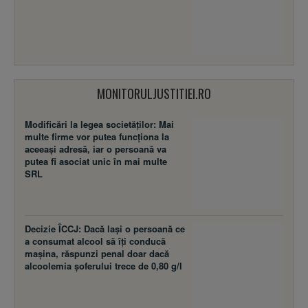
MONITORULJUSTITIEI.RO
Modificări la legea societăţilor: Mai
multe firme vor putea funcţiona la
aceeaşi adresă, iar o persoană va
putea fi asociat unic în mai multe
SRL
Decizie ÎCCJ: Dacă laşi o persoană ce
a consumat alcool să îţi conducă
maşina, răspunzi penal doar dacă
alcoolemia şoferului trece de 0,80 g/l