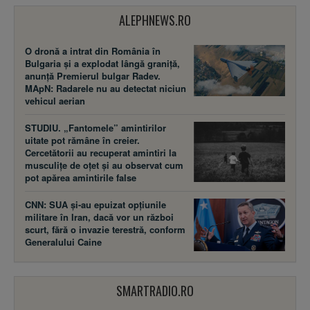
ALEPHNEWS.RO
O dronă a intrat din România în
Bulgaria și a explodat lângă graniță,
anunță Premierul bulgar Radev.
MApN: Radarele nu au detectat niciun
vehicul aerian
STUDIU. „Fantomele” amintirilor
uitate pot rămâne în creier.
Cercetătorii au recuperat amintiri la
musculițe de oțet și au observat cum
pot apărea amintirile false
CNN: SUA şi-au epuizat opțiunile
militare în Iran, dacă vor un război
scurt, fără o invazie terestră, conform
Generalului Caine
SMARTRADIO.RO