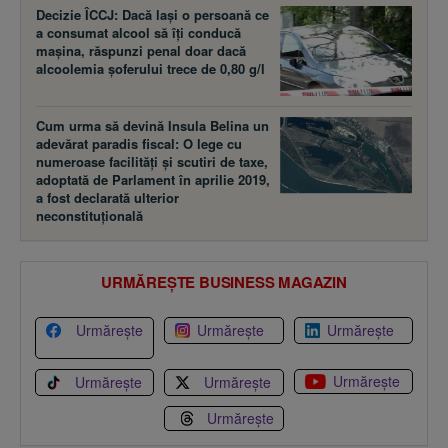
Decizie ÎCCJ: Dacă laşi o persoană ce
a consumat alcool să îţi conducă
maşina, răspunzi penal doar dacă
alcoolemia şoferului trece de 0,80 g/l
Cum urma să devină Insula Belina un
adevărat paradis fiscal: O lege cu
numeroase facilităţi şi scutiri de taxe,
adoptată de Parlament în aprilie 2019,
a fost declarată ulterior
neconstituţională
URMĂREȘTE BUSINESS MAGAZIN
Urmărește
Urmărește
Urmărește
Urmărește
Urmărește
Urmărește
Urmărește