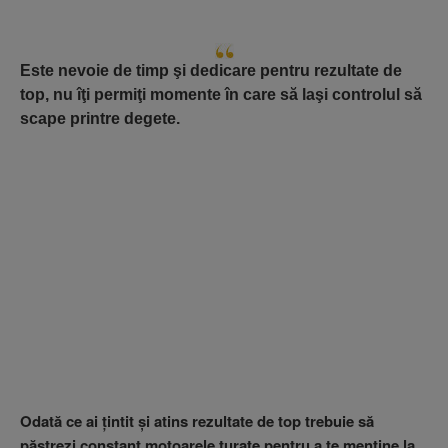
Este nevoie de timp şi dedicare pentru rezultate de
top, nu îţi permiţi momente în care să laşi controlul să
scape printre degete.
Odată ce ai ţintit şi atins rezultate de top trebuie să
păstrezi constant motoarele turate pentru a te menţine la