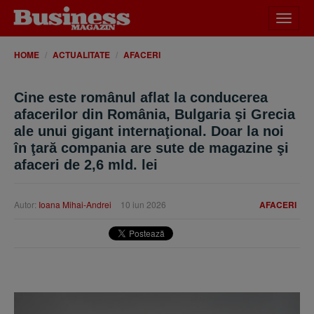
Desch
meniu
HOME
ACTUALITATE
AFACERI
Cine este românul aflat la conducerea
afacerilor din România, Bulgaria şi Grecia
ale unui gigant internaţional. Doar la noi
în ţară compania are sute de magazine şi
afaceri de 2,6 mld. lei
Autor:
Ioana Mihai-Andrei
10 iun 2026
AFACERI