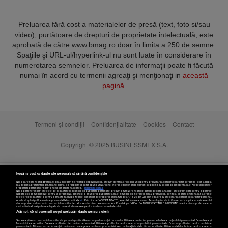
Preluarea fără cost a materialelor de presă (text, foto si/sau
video), purtătoare de drepturi de proprietate intelectuală, este
aprobată de către www.bmag.ro doar în limita a 250 de semne.
Spaţiile şi URL-ul/hyperlink-ul nu sunt luate în considerare în
numerotarea semnelor. Preluarea de informaţii poate fi făcută
numai în acord cu termenii agreaţi şi menţionaţi in
această
pagină
.
Termeni și condiții
Confidențialitate
Cookies
Contact
Copyright © 2025 BUSINESSMEX S.A.
Nouă ne pasă ca datele tale personale să rămână confidențiale
Noi și partenerii noștri
589
stocăm și/sau accesăm informații pe dispozitivul dvs., precum identificatorii cookie unici pentru prelucrarea datelor cu caracter personal. Puteți accepta
sau gestiona preferințele dvs. făcând clic mai jos, respectiv vă puteți opune utilizării unui interes legitim în orice moment pe pagina cu politica de confidențialitate. Aceste alegeri vor
fi raportate partenerilor noștri și nu vă vor afecta navigarea.
Mai multe detalii
Noi si partenerii nostri (retelele de socializare si agentiile de publicitate partenere, precum si furnizorii nostri de servicii de date analitice) prelucram date pentru a permite
website-ului sa functioneze, pentru a personaliza continutul si anunturile publicitare afisate in functie de interesele si/sau profilul dvs., pentru a va oferi functionalitati aferente
retelelor de socializare si pentru a analiza traficul pe website. Beneficiati de drepturile prevazute de art. 15-22 din GDPR in legatura cu prelucrarea datelor cu caracter personal.
Aceste drepturi pot fi exercitate prin modalitatea indicata
aici
. Prin click pe “ACCEPT TOATE”, acceptati folosirea tuturor Tehnologiilor de tip Cookie, care implica inclusiv acceptul
dvs. cu privire la stocarea/accesarea informatiilor de catre Vendor-ii cu care colaboram. Prin click pe “VREAU SA MODIFIC SETARILE INDIVIDUAL” puteti schimba preferintele in
mod individual, mai putin cele legate de cookie strict necesare pentru functionarea website-ului.
Atât noi, cât și partenerii noștri prelucrăm datele pentru a oferi:
Stocarea și/sau accesarea informațiilor de pe un dispozitiv. Măsurarea performanței reclamelor. Utilizarea profilurilor pentru selectarea conținutului personalizat. Dezvoltarea și
îmbunătățirea serviciilor. Crearea profilurilor de conținut personalizat. Utilizarea profilurilor pentru selectarea publicității personalizate. Crearea profilurilor pentru publicitate
personalizată. Măsurarea performanței conținutului. Înțelegerea publicului prin statistici sau combinații de date din surse diferite. Utilizarea datelor limitate pentru a selecta