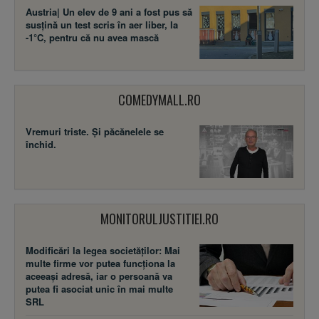
Austria| Un elev de 9 ani a fost pus să
susţină un test scris în aer liber, la
-1°C, pentru că nu avea mască
COMEDYMALL.RO
Vremuri triste. Şi păcănelele se
închid.
MONITORULJUSTITIEI.RO
Modificări la legea societăţilor: Mai
multe firme vor putea funcţiona la
aceeaşi adresă, iar o persoană va
putea fi asociat unic în mai multe
SRL