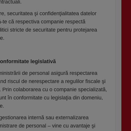
ntractuali.
, securitatea şi confidenţialitatea datelor
ură-te că respectiva companie respectă
tici stricte de securitate pentru protejarea
le.
conformitate legislativă
dministrării de personal asigură respectarea
nd riscul de nerespectare a regulilor fiscale şi
i. Prin colaborarea cu o companie specializată,
sunt în conformitate cu legislaţia din domeniu,
e.
 gestionarea internă sau externalizarea
inistrare de personal – vine cu avantaje şi