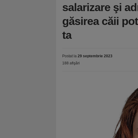
salarizare şi a
găsirea căii po
ta
Postat la
29 septembrie 2023
188 afişări