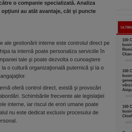
 către o companie specializată. Analiza
opţiuni au atât avantaje, cât şi puncte
ULTIM
100 C
e ale gestionării interne este controlul direct pe
busin
Româ
hipa ta internă poate personaliza serviciile în
Chan
mpaniei tale şi poate dezvolta o cunoaştere
astă
 la o cultură organizaţională puternică şi la o
100 C
angajaţilor.
busin
gener
vânză
ernă oferă control direct, există şi provocări
Asigu
abordări. Schimbările frecvente ale legislaţiei
astă
ele interne, iar riscul de erori umane poate
100 C
busin
alul nu este dedicat exclusiv procesului de
Chief
ersonal.
astă