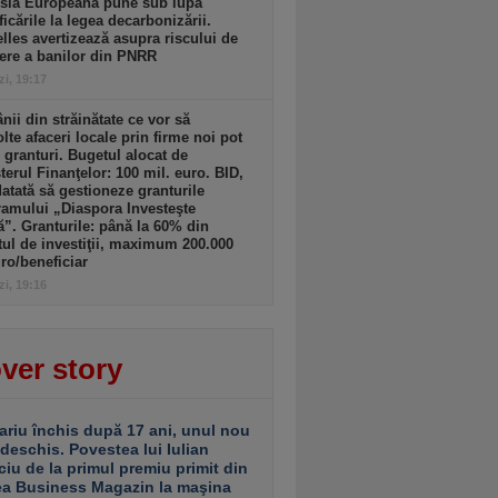
sia Europeană pune sub lupă
icările la legea decarbonizării.
lles avertizează asupra riscului de
ere a banilor din PNRR
zi, 19:17
ii din străinătate ce vor să
lte afaceri locale prin firme noi pot
 granturi. Bugetul alocat de
terul Finanţelor: 100 mil. euro. BID,
tată să gestioneze granturile
amului „Diaspora Investeşte
”. Granturile: până la 60% din
tul de investiţii, maximum 200.000
ro/beneficiar
zi, 19:16
ver story
ariu închis după 17 ani, unul nou
 deschis. Povestea lui Iulian
ciu de la primul premiu primit din
ea Business Magazin la maşina