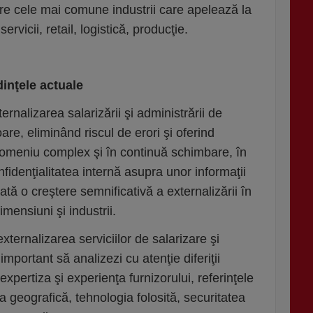
tre cele mai comune industrii care apelează la
ervicii, retail, logistică, producţie.
dinţele actuale
rnalizarea salarizării şi administrării de
re, eliminând riscul de erori şi oferind
 domeniu complex şi în continuă schimbare, în
fidenţialitatea internă asupra unor informaţii
ată o creştere semnificativă a externalizării în
imensiuni şi industrii.
xternalizarea serviciilor de salarizare şi
mportant să analizezi cu atenţie diferiţii
d expertiza şi experienţa furnizorului, referinţele
a geografică, tehnologia folosită, securitatea