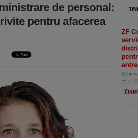
dministrare de personal:
trivite pentru afacerea
ZF C
servi
distr
pentr
antre