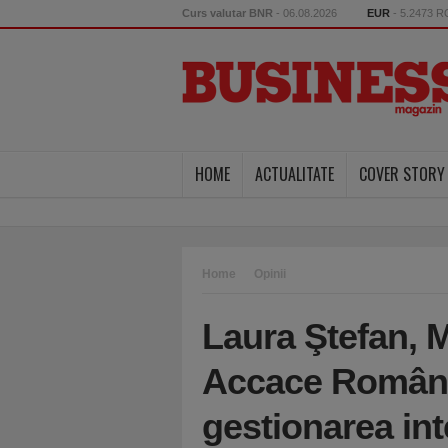
Curs valutar BNR
- 06.08.2026
EUR
- 5.2473 
HOME
ACTUALITATE
COVER STORY
Home
Opinii
Laura Ştefan, 
Accace România
gestionarea int