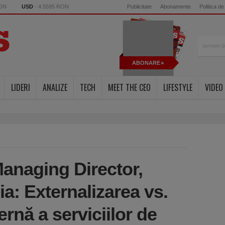
RON
USD
- 4.5595 RON
Publicitate
Abonamente
Politica de
ABONARE
LIDERI
ANALIZE
TECH
MEET THE CEO
LIFESTYLE
VIDEO
Managing Director,
: Externalizarea vs.
ernă a serviciilor de