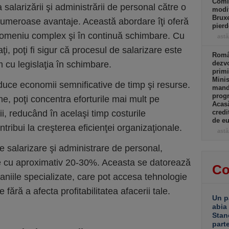
Comi
 salarizării şi administrării de personal către o
modif
Bruxe
umeroase avantaje. Această abordare îţi oferă
pierd
 domeniu complex şi în continuă schimbare. Cu
astă
ţi, poţi fi sigur că procesul de salarizare este
Român
m cu legislaţia în schimbare.
dezvo
primi
Minis
duce economii semnificative de timp şi resurse.
manda
progr
ne, poţi concentra eforturile mai mult pe
Acasă
rii, reducând în acelaşi timp costurile
credi
de eu
tribui la creşterea eficienţei organizaţionale.
astă
de salarizare şi administrare de personal,
le cu aproximativ 20-30%. Aceasta se datorează
Co
aniile specializate, care pot accesa tehnologie
fără a afecta profitabilitatea afacerii tale.
Un p
abia
Stan
part