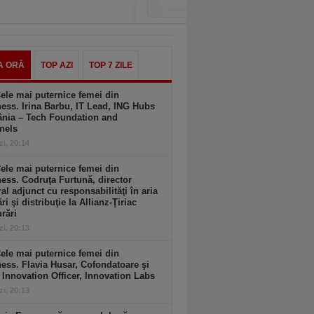
A ORĂ
TOP AZI
TOP 7 ZILE
ele mai puternice femei din
ess. Irina Barbu, IT Lead, ING Hubs
nia – Tech Foundation and
nels
zi, 20:14
ele mai puternice femei din
ess. Codruţa Furtună, director
al adjunct cu responsabilităţi în aria
ri şi distribuţie la Allianz-Ţiriac
rări
zi, 20:13
ele mai puternice femei din
ess. Flavia Husar, Cofondatoare şi
 Innovation Officer, Innovation Labs
zi, 20:13