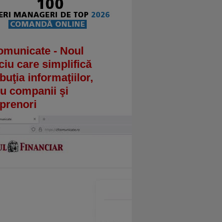
omunicate - Noul
ciu care simplifică
ibuţia informaţiilor,
u companii şi
prenori