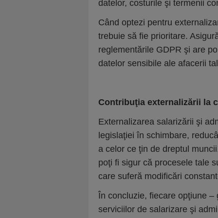
datelor, costurile şi termenii co
Când optezi pentru externalizare
trebuie să fie prioritare. Asig
reglementările GDPR şi are poli
datelor sensibile ale afacerii ta
Contribuţia externalizării la 
Externalizarea salarizării şi a
legislaţiei în schimbare, reducâ
a celor ce ţin de dreptul munci
poţi fi sigur că procesele tale 
care suferă modificări constant
În concluzie, fiecare opţiune –
serviciilor de salarizare şi adm