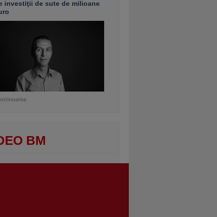
e investiţii de sute de milioane
uro
ontinuarea
DEO BM