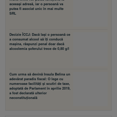
aceeaşi adresă, iar o persoană va
putea fi asociat unic în mai multe
SRL
Decizie ÎCCJ: Dacă laşi o persoană ce
a consumat alcool să îţi conducă
maşina, răspunzi penal doar dacă
alcoolemia şoferului trece de 0,80 g/l
Cum urma să devină Insula Belina un
adevărat paradis fiscal: O lege cu
numeroase facilităţi şi scutiri de taxe,
adoptată de Parlament în aprilie 2019,
a fost declarată ulterior
neconstituţională