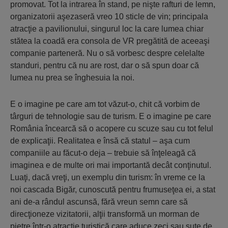
promovat. Tot la intrarea în stand, pe nişte rafturi de lemn,
organizatorii aşezaseră vreo 10 sticle de vin; principala
atracţie a pavilionului, singurul loc la care lumea chiar
stătea la coadă era consola de VR pregătită de aceeaşi
companie parteneră. Nu o să vorbesc despre celelalte
standuri, pentru că nu are rost, dar o să spun doar că
lumea nu prea se înghesuia la noi.
E o imagine pe care am tot văzut-o, chit că vorbim de
târguri de tehnologie sau de turism. E o imagine pe care
România încearcă să o acopere cu scuze sau cu tot felul
de explicaţii. Realitatea e însă că statul – aşa cum
companiile au făcut-o deja – trebuie să înţeleagă că
imaginea e de multe ori mai importantă decât conţinutul.
Luaţi, dacă vreţi, un exemplu din turism: în vreme ce la
noi cascada Bigăr, cunoscută pentru frumuseţea ei, a stat
ani de-a rândul ascunsă, fără vreun semn care să
direcţioneze vizitatorii, alţii transformă un morman de
pietre într-o atracţie turistică care aduce zeci sau sute de