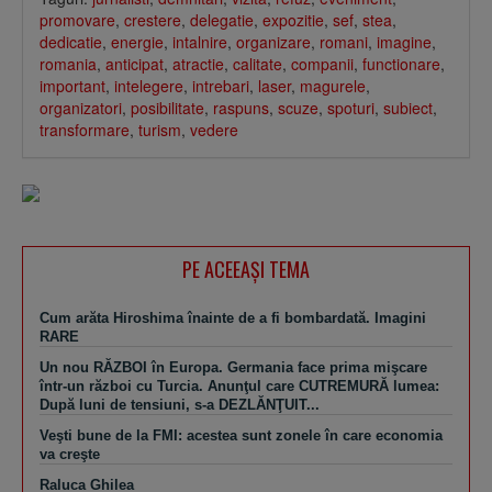
promovare
,
crestere
,
delegatie
,
expozitie
,
sef
,
stea
,
dedicatie
,
energie
,
intalnire
,
organizare
,
romani
,
imagine
,
romania
,
anticipat
,
atractie
,
calitate
,
companii
,
functionare
,
important
,
intelegere
,
intrebari
,
laser
,
magurele
,
organizatori
,
posibilitate
,
raspuns
,
scuze
,
spoturi
,
subiect
,
transformare
,
turism
,
vedere
PE ACEEAŞI TEMA
Cum arăta Hiroshima înainte de a fi bombardată. Imagini
RARE
Un nou RĂZBOI în Europa. Germania face prima mişcare
într-un război cu Turcia. Anunţul care CUTREMURĂ lumea:
După luni de tensiuni, s-a DEZLĂNŢUIT...
Veşti bune de la FMI: acestea sunt zonele în care economia
va creşte
Raluca Ghilea