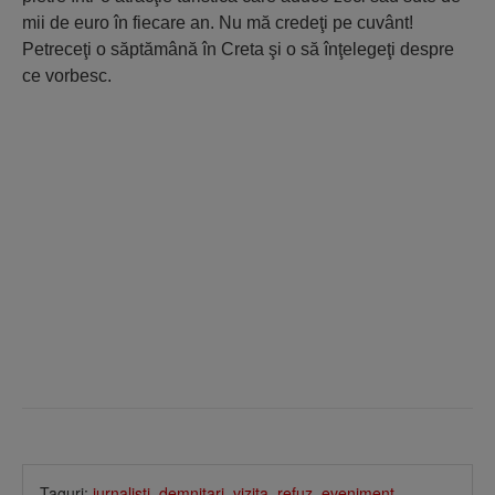
mii de euro în fiecare an. Nu mă credeţi pe cuvânt!
Petreceţi o săptămână în Creta şi o să înţelegeţi despre
ce vorbesc.
Taguri:
jurnalisti
,
demnitari
,
vizita
,
refuz
,
eveniment
,