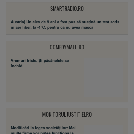
SMARTRADIO.RO
Austria| Un elev de 9 ani a fost pus să susţină un test scris
în aer liber, la -1°C, pentru că nu avea mască
COMEDYMALL.RO
Vremuri triste. Şi păcănelele se
închid.
MONITORULJUSTITIEI.RO
Modificări la legea societăţilor: Mai
multe firme vor putea funcţiona la