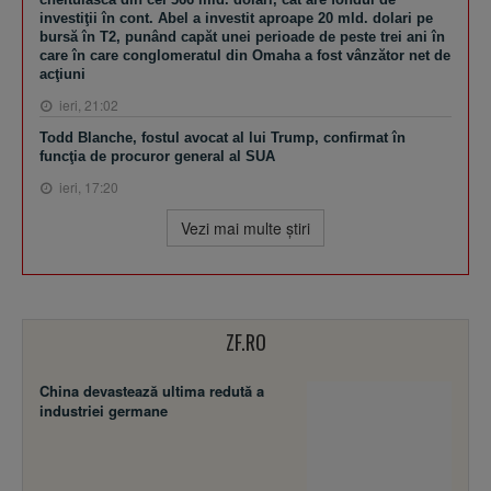
investiţii în cont. Abel a investit aproape 20 mld. dolari pe
bursă în T2, punând capăt unei perioade de peste trei ani în
care în care conglomeratul din Omaha a fost vânzător net de
acţiuni
ieri, 21:02
Todd Blanche, fostul avocat al lui Trump, confirmat în
funcţia de procuror general al SUA
ieri, 17:20
Vezi mai multe ştiri
ZF.RO
China devastează ultima redută a
industriei germane