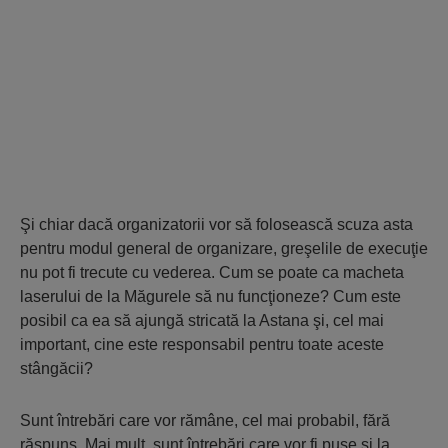
Şi chiar dacă organizatorii vor să folosească scuza asta
pentru modul general de organizare, greşelile de execuţie
nu pot fi trecute cu vederea. Cum se poate ca macheta
laserului de la Măgurele să nu funcţioneze? Cum este
posibil ca ea să ajungă stricată la Astana şi, cel mai
important, cine este responsabil pentru toate aceste
stângăcii?
Sunt întrebări care vor rămâne, cel mai probabil, fără
răspuns. Mai mult, sunt întrebări care vor fi puse şi la