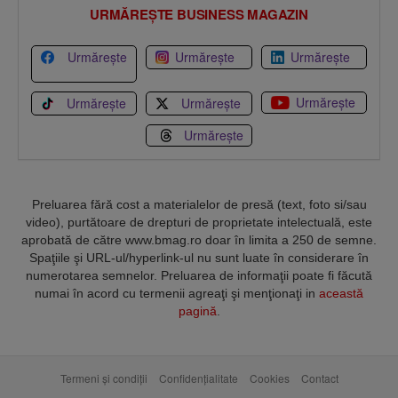
URMĂREȘTE BUSINESS MAGAZIN
Urmărește
Urmărește
Urmărește
Urmărește
Urmărește
Urmărește
Urmărește
Preluarea fără cost a materialelor de presă (text, foto si/sau
video), purtătoare de drepturi de proprietate intelectuală, este
aprobată de către www.bmag.ro doar în limita a 250 de semne.
Spaţiile şi URL-ul/hyperlink-ul nu sunt luate în considerare în
numerotarea semnelor. Preluarea de informaţii poate fi făcută
numai în acord cu termenii agreaţi şi menţionaţi in
această
pagină
.
Termeni și condiții
Confidențialitate
Cookies
Contact