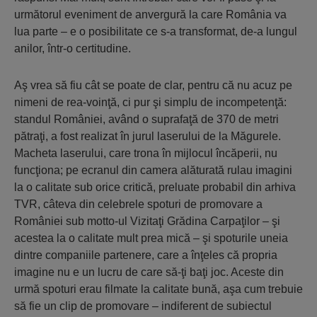
următorul eveniment de anvergură la care România va
lua parte – e o posibilitate ce s-a transformat, de-a lungul
anilor, într-o certitudine.
Aş vrea să fiu cât se poate de clar, pentru că nu acuz pe
nimeni de rea-voinţă, ci pur şi simplu de incompetenţă:
standul României, având o suprafaţă de 370 de metri
pătraţi, a fost realizat în jurul laserului de la Măgurele.
Macheta laserului, care trona în mijlocul încăperii, nu
funcţiona; pe ecranul din camera alăturată rulau imagini
la o calitate sub orice critică, preluate probabil din arhiva
TVR, câteva din celebrele spoturi de promovare a
României sub motto-ul Vizitaţi Grădina Carpaţilor – şi
acestea la o calitate mult prea mică – şi spoturile uneia
dintre companiile partenere, care a înţeles că propria
imagine nu e un lucru de care să-ţi baţi joc. Aceste din
urmă spoturi erau filmate la calitate bună, aşa cum trebuie
să fie un clip de promovare – indiferent de subiectul