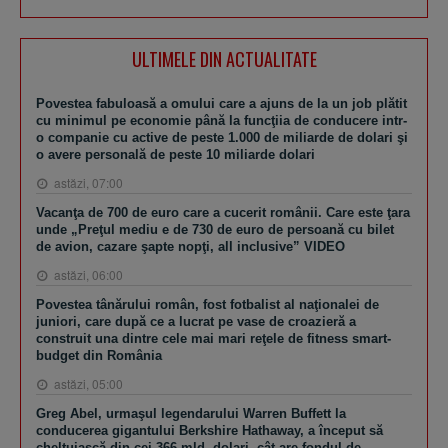
ULTIMELE DIN ACTUALITATE
Povestea fabuloasă a omului care a ajuns de la un job plătit
cu minimul pe economie până la funcţiia de conducere intr-
o companie cu active de peste 1.000 de miliarde de dolari şi
o avere personală de peste 10 miliarde dolari
astăzi, 07:00
Vacanţa de 700 de euro care a cucerit românii. Care este ţara
unde „Preţul mediu e de 730 de euro de persoană cu bilet
de avion, cazare şapte nopţi, all inclusive” VIDEO
astăzi, 06:00
Povestea tânărului român, fost fotbalist al naţionalei de
juniori, care după ce a lucrat pe vase de croazieră a
construit una dintre cele mai mari reţele de fitness smart-
budget din România
astăzi, 05:00
Greg Abel, urmaşul legendarului Warren Buffett la
conducerea gigantului Berkshire Hathaway, a început să
cheltuiască din cei 366 mld. dolari, cât are fondul de