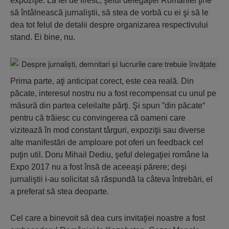
expoziţie. La fel de firesc, şeful delegaţiei României ţine
să întâlnească jurnaliştii, să stea de vorbă cu ei şi să le
dea tot felul de detalii despre organizarea respectivului
stand. Ei bine, nu.
Prima parte, aţi anticipat corect, este cea reală. Din
păcate, interesul nostru nu a fost recompensat cu unul pe
măsură din partea celeilalte părţi. Şi spun ”din păcate“
pentru că trăiesc cu convingerea că oameni care
vizitează în mod constant târguri, expoziţii sau diverse
alte manifestări de amploare pot oferi un feedback cel
puţin util. Doru Mihail Dediu, şeful delegaţiei române la
Expo 2017 nu a fost însă de aceeaşi părere; deşi
jurnaliştii i-au solicitat să răspundă la câteva întrebări, el
a preferat să stea deoparte.
Cel care a binevoit să dea curs invitaţiei noastre a fost