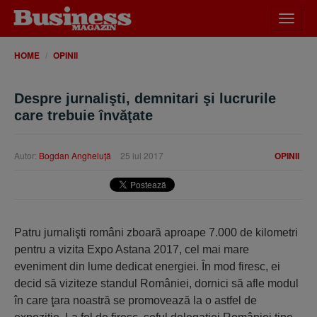
Desch
meniu
HOME
OPINII
Despre jurnalişti, demnitari şi lucrurile
care trebuie învăţate
Autor:
Bogdan Angheluţă
25 iul 2017
OPINII
Patru jurnalişti români zboară aproape 7.000 de kilometri
pentru a vizita Expo Astana 2017, cel mai mare
eveniment din lume dedicat energiei. În mod firesc, ei
decid să viziteze standul României, dornici să afle modul
în care ţara noastră se promovează la o astfel de