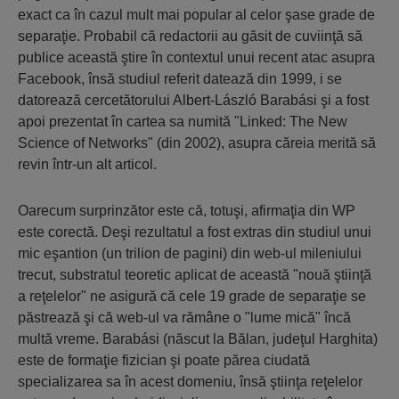
exact ca în cazul mult mai popular al celor şase grade de
separaţie. Probabil că redactorii au găsit de cuviinţă să
publice această ştire în contextul unui recent atac asupra
Facebook, însă studiul referit datează din 1999, i se
datorează cercetătorului Albert-László Barabási şi a fost
apoi prezentat în cartea sa numită "Linked: The New
Science of Networks" (din 2002), asupra căreia merită să
revin într-un alt articol.
Oarecum surprinzător este că, totuşi, afirmaţia din WP
este corectă. Deşi rezultatul a fost extras din studiul unui
mic eşantion (un trilion de pagini) din web-ul mileniului
trecut, substratul teoretic aplicat de această "nouă ştiinţă
a reţelelor" ne asigură că cele 19 grade de separaţie se
păstrează şi că web-ul va rămâne o "lume mică" încă
multă vreme. Barabási (născut la Bălan, judeţul Harghita)
este de formaţie fizician şi poate părea ciudată
specializarea sa în acest domeniu, însă ştiinţa reţelelor