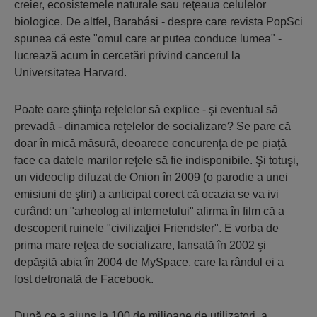
creier, ecosistemele naturale sau reţeaua celulelor
biologice. De altfel, Barabási - despre care revista PopSci
spunea că este "omul care ar putea conduce lumea" -
lucrează acum în cercetări privind cancerul la
Universitatea Harvard.
Poate oare ştiinţa reţelelor să explice - şi eventual să
prevadă - dinamica reţelelor de socializare? Se pare că
doar în mică măsură, deoarece concurenţa de pe piaţă
face ca datele marilor reţele să fie indisponibile. Şi totuşi,
un videoclip difuzat de Onion în 2009 (o parodie a unei
emisiuni de ştiri) a anticipat corect că ocazia se va ivi
curând: un "arheolog al internetului" afirma în film că a
descoperit ruinele "civilizaţiei Friendster". E vorba de
prima mare reţea de socializare, lansată în 2002 şi
depăşită abia în 2004 de MySpace, care la rândul ei a
fost detronată de Facebook.
După ce a ajuns la 100 de milioane de utilizatori, a