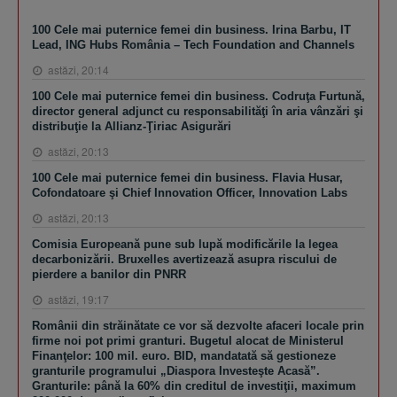
100 Cele mai puternice femei din business. Irina Barbu, IT
Lead, ING Hubs România – Tech Foundation and Channels
astăzi, 20:14
100 Cele mai puternice femei din business. Codruţa Furtună,
director general adjunct cu responsabilităţi în aria vânzări şi
distribuţie la Allianz-Ţiriac Asigurări
astăzi, 20:13
100 Cele mai puternice femei din business. Flavia Husar,
Cofondatoare şi Chief Innovation Officer, Innovation Labs
astăzi, 20:13
Comisia Europeană pune sub lupă modificările la legea
decarbonizării. Bruxelles avertizează asupra riscului de
pierdere a banilor din PNRR
astăzi, 19:17
Românii din străinătate ce vor să dezvolte afaceri locale prin
firme noi pot primi granturi. Bugetul alocat de Ministerul
Finanţelor: 100 mil. euro. BID, mandatată să gestioneze
granturile programului „Diaspora Investeşte Acasă”.
Granturile: până la 60% din creditul de investiţii, maximum