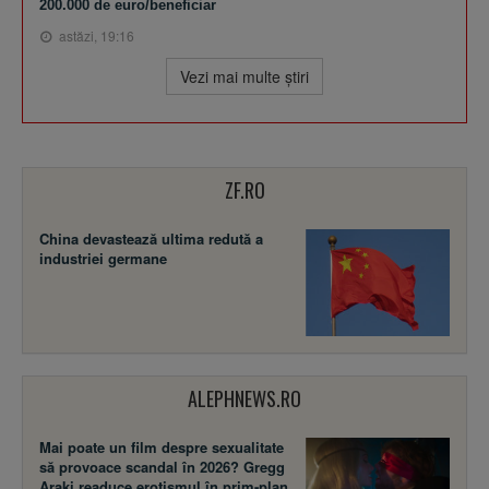
200.000 de euro/beneficiar
astăzi, 19:16
Vezi mai multe ştiri
ZF.RO
China devastează ultima redută a
industriei germane
ALEPHNEWS.RO
Mai poate un film despre sexualitate
să provoace scandal în 2026? Gregg
Araki readuce erotismul în prim-plan