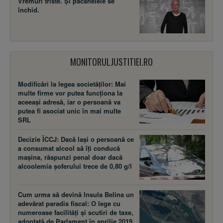
Vremuri triste. Şi păcănelele se
închid.
MONITORULJUSTITIEI.RO
Modificări la legea societăţilor: Mai
multe firme vor putea funcţiona la
aceeaşi adresă, iar o persoană va
putea fi asociat unic în mai multe
SRL
Decizie ÎCCJ: Dacă laşi o persoană ce
a consumat alcool să îţi conducă
maşina, răspunzi penal doar dacă
alcoolemia şoferului trece de 0,80 g/l
Cum urma să devină Insula Belina un
adevărat paradis fiscal: O lege cu
numeroase facilităţi şi scutiri de taxe,
adoptată de Parlament în aprilie 2019,