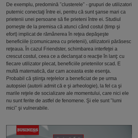
De exemplu, predomină "clusterele" - grupuri de utilizatori
puternic conectaţi între ei, pentru că sunt şanse mari ca
prietenii unei persoane să fie prieteni între ei. Studiul
porneşte de la premisa că atunci când costul (timp şi
efort) implicat de rămânerea în reţea depăşeşte
beneficiile (comunicarea cu prietenii), utilizatorii părăsesc
reţeaua. În cazul Friendster, schimbarea interfeţei a
crescut costul, ceea ce a declanşat o reacţie în lanţ: cu
fiecare utilizator plecat, beneficiile prietenilor scad. E
multă matematică, dar cam aceasta este esenţa.
Probabil că ştiinţa reţelelor a beneficiat de pe urma
autopsiei (autorii admit că e şi arheologie), la fel ca şi
marile reţele de socializare ale momentului, care nici ele
nu sunt ferite de astfel de fenomene. Şi ele sunt "lumi
mici" şi vulnerabile.