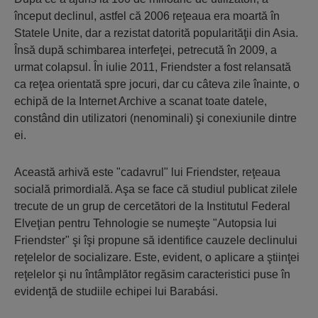
început declinul, astfel că 2006 reţeaua era moartă în
Statele Unite, dar a rezistat datorită popularităţii din Asia.
Însă după schimbarea interfeţei, petrecută în 2009, a
urmat colapsul. În iulie 2011, Friendster a fost relansată
ca reţea orientată spre jocuri, dar cu câteva zile înainte, o
echipă de la Internet Archive a scanat toate datele,
constând din utilizatori (nenominali) şi conexiunile dintre
ei.
Această arhivă este "cadavrul" lui Friendster, reţeaua
socială primordială. Aşa se face că studiul publicat zilele
trecute de un grup de cercetători de la Institutul Federal
Elveţian pentru Tehnologie se numeşte "Autopsia lui
Friendster" şi îşi propune să identifice cauzele declinului
reţelelor de socializare. Este, evident, o aplicare a ştiinţei
reţelelor şi nu întâmplător regăsim caracteristici puse în
evidenţă de studiile echipei lui Barabási.