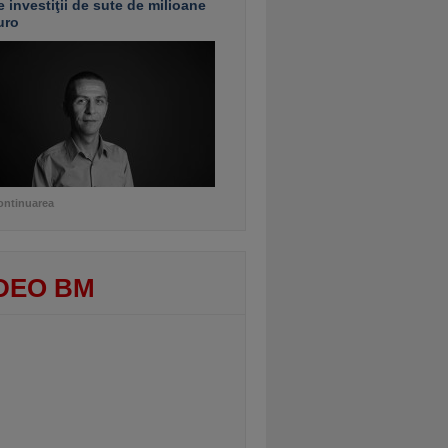
e investiţii de sute de milioane
uro
ontinuarea
DEO BM