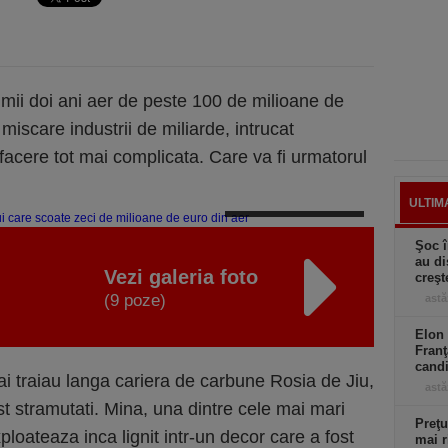
imii doi ani aer de peste 100 de milioane de
miscare industrii de miliarde, intrucat
afacere tot mai complicata. Care va fi urmatorul
ULTIM
Negustorul de aer curat
Şoc î
au di
Vezi galeria foto
creşt
(9 poze)
astă
Elon 
Franţ
candi
mai traiau langa cariera de carbune Rosia de Jiu,
astă
st stramutati. Mina, una dintre cele mai mari
Preţu
ploateaza inca lignit intr-un decor care a fost
mai r