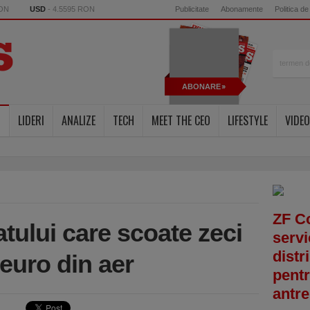
RON
USD
- 4.5595 RON
Publicitate
Abonamente
Politica de
ABONARE
LIDERI
ANALIZE
TECH
MEET THE CEO
LIFESTYLE
VIDEO
ZF C
tului care scoate zeci
servi
distr
euro din aer
pentr
antre