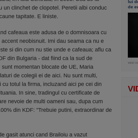
lui d
de e
u un clinchet de clopotel. Peretii albi conduc
caune tapitate. E liniste.
and cafeaua este adusa de o domnisoara cu
n accent neobisnuit. Imi dau seama ca nu e
te si din cum nu stie unde e cafeaua; aflu ca
 din Bulgaria - dat fiind ca la sud de
vezi c
n sunt momentan blocate de UE, Maria
turi de colegii ei de aici. Nu sunt multi,
cu totul la firma, incluzand aici pe cei din
VI
uania. In sine, tradingul cu certificate de
are nevoie de multi oameni sau, dupa cum
100% din KDF: "Trebuie putini, extraordinar de
e gasit atunci cand Brailoiu a vazut