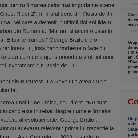
astă
uta pentru filmarea celor mai importante scene
"Ghost Rider 2". In praful dens din Rosia de Jiu
Ciucu
de ex
rma, cel care a devenit in ultimii doi ani liderul
senzo
 carbon din Romania. "Mai am si acum o casa in
astă
a. E foarte frumos." George Brailoiu e o
Grupu
demol
 rar interviuri, insa cand vorbeste o face cu
Ploie
tr-o data cum de a ajuns oriunde a vrut fiul unui
ani. 
“Reor
ei invatatoare din Rosia de Jiu.
pentr
platf
astă
Drept din Bucuresti. La Revolutie avea 20 de
ultanta.
Co
ucerea unei firme - mica, ce-i drept. "Nu sunt
oiu cand este intrebat despre numele firmelor
Un p
 vedere al evolutiei sale, George Brailoiu
abia
sunt cu adevarat relevanti: prima lui trazactie la
Stan
part
tara, in Asia Centrala, in 2003. Usa de la