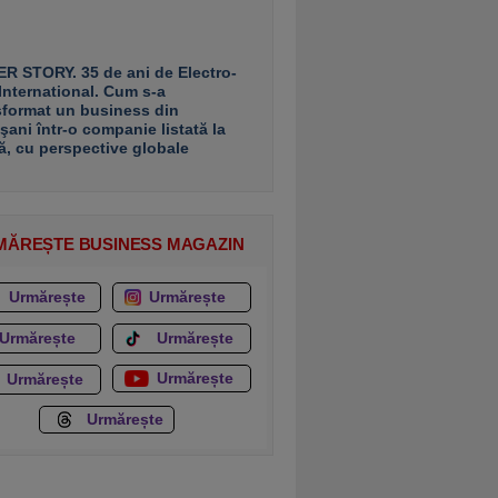
R STORY. 35 de ani de Electro-
 International. Cum s-a
sformat un business din
şani într-o companie listată la
ă, cu perspective globale
MĂREȘTE BUSINESS MAGAZIN
Urmărește
Urmărește
Urmărește
Urmărește
Urmărește
Urmărește
Urmărește