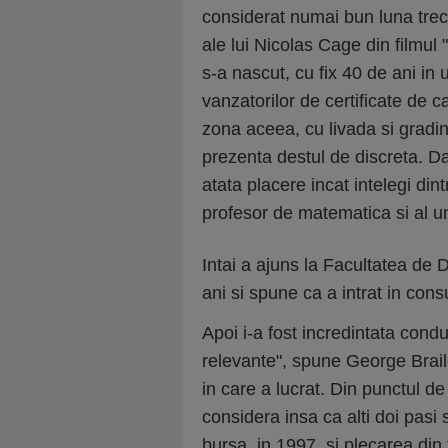
considerat numai bun luna trec
ale lui Nicolas Cage din filmul 
s-a nascut, cu fix 40 de ani in u
vanzatorilor de certificate de
zona aceea, cu livada si gradin
prezenta destul de discreta. Da
atata placere incat intelegi din
profesor de matematica si al un
Intai a ajuns la Facultatea de 
ani si spune ca a intrat in cons
Apoi i-a fost incredintata cond
relevante", spune George Brail
in care a lucrat. Din punctul de
considera insa ca alti doi pasi 
bursa, in 1997, si plecarea din 