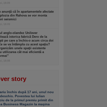
zi, 18:09
 anunţă că în apartamentele afectate
plozia din Rahova se vor monta
ri seismici
zi, 18:09
l anglo-olandez Unilever
ează istorica fabrică Dero de la
şti pe care a închis-o acum circa doi
Ce se va întâmpla cu acest spaţiu?
ganizăm unele spaţii existente
u utilizarea cât mai eficientă a
ormei”
zi, 18:08
ver story
ariu închis după 17 ani, unul nou
 deschis. Povestea lui Iulian
ciu de la primul premiu primit din
ea Business Magazin la maşina