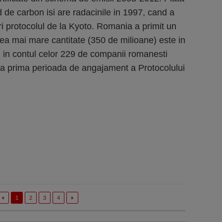
id de carbon isi are radacinile in 1997, cand a
i protocolul de la Kyoto. Romania a primit un
 cea mai mare cantitate (350 de milioane) este in
, in contul celor 229 de companii romanesti
ra prima perioada de angajament a Protocolului
1
2
3
4