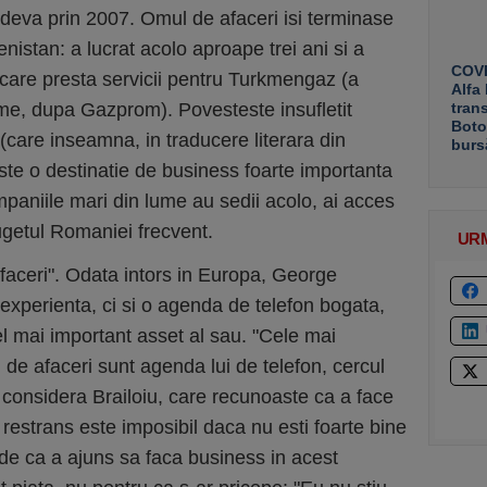
ndeva prin 2007. Omul de afaceri isi terminase
istan: a lucrat acolo aproape trei ani si a
COVE
care presta servicii pentru Turkmengaz (a
Alfa
me, dupa Gazprom). Povesteste insufletit
tran
Boto
 (care inseamna, in traducere literara din
burs
ste o destinatie de business foarte importanta
ompaniile mari din lume au sedii acolo, ai acces
 bugetul Romaniei frecvent.
UR
aceri". Odata intors in Europa, George
experienta, ci si o agenda de telefon bogata,
l mai important asset al sau. "Cele mai
 de afaceri sunt agenda lui de telefon, cercul
", considera Brailoiu, care recunoaste ca a face
 restrans este imposibil daca nu esti foarte bine
rede ca a ajuns sa faca business in acest