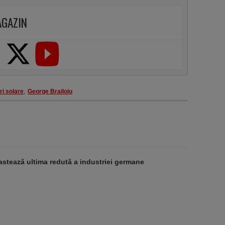
AGAZIN
ri solare
,
George Brailoiu
stează ultima redută a industriei germane