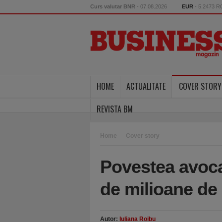
Curs valutar BNR
- 07.08.2026
EUR
- 5.2473 
HOME
ACTUALITATE
COVER STORY
REVISTA BM
Home
Cover story
Povestea avoca
de milioane de 
Autor:
Iuliana Roibu