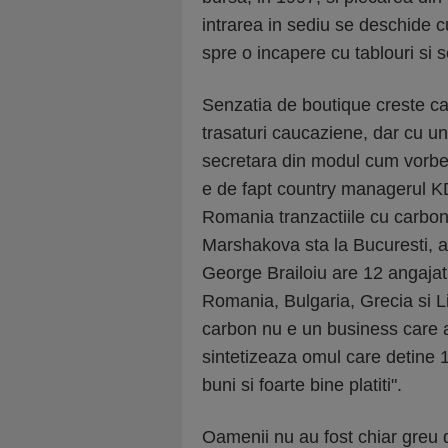
intrarea in sediu se deschide c
spre o incapere cu tablouri si s
Senzatia de boutique creste c
trasaturi caucaziene, dar cu u
secretara din modul cum vorbes
e de fapt country managerul KDF
Romania tranzactiile cu carbo
Marshakova sta la Bucuresti, ala
George Brailoiu are 12 angajati 
Romania, Bulgaria, Grecia si Lit
carbon nu e un business care 
sintetizeaza omul care detine 
buni si foarte bine platiti".
Oamenii nu au fost chiar greu d