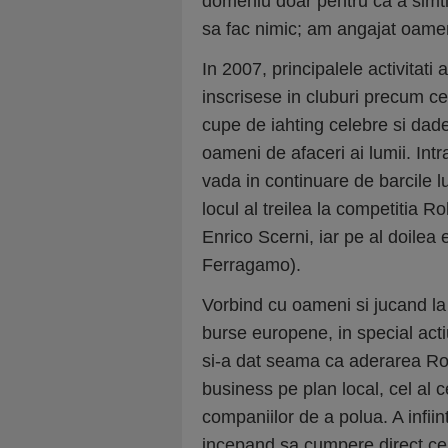
domeniu doar pentru ca a simtit
sa fac nimic; am angajat oamen
In 2007, principalele activitati 
inscrisese in cluburi precum ce
cupe de iahting celebre si dad
oameni de afaceri ai lumii. Intr
vada in continuare de barcile lu
locul al treilea la competitia R
Enrico Scerni, iar pe al doilea
Ferragamo).
Vorbind cu oameni si jucand la 
burse europene, in special acti
si-a dat seama ca aderarea Ro
business pe plan local, cel al ce
companiilor de a polua. A infiin
incepand sa cumpere direct cer