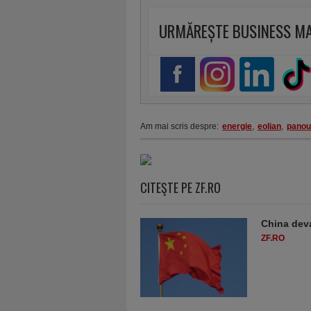
URMĂREȘTE BUSINESS M
Am mai scris despre:
energie
,
eolian
,
panou
CITEŞTE PE ZF.RO
China deva
ZF.RO