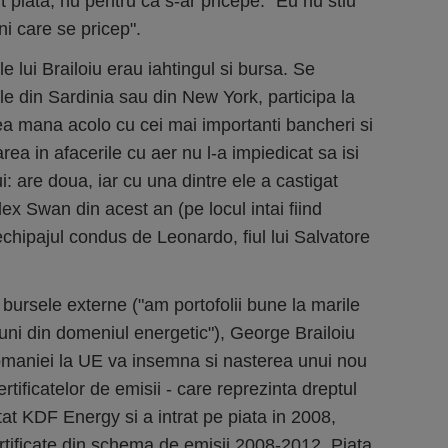
 piata, nu pentru ca s-ar pricepe: "Eu nu stiu
i care se pricep".
ale lui Brailoiu erau iahtingul si bursa. Se
le din Sardinia sau din New York, participa la
ea mana acolo cu cei mai importanti bancheri si
area in afacerile cu aer nu l-a impiedicat sa isi
i: are doua, iar cu una dintre ele a castigat
olex Swan din acest an (pe locul intai fiind
 echipajul condus de Leonardo, fiul lui Salvatore
bursele externe ("am portofolii bune la marile
uni din domeniul energetic"), George Brailoiu
maniei la UE va insemna si nasterea unui nou
rtificatelor de emisii - care reprezinta dreptul
tat KDF Energy si a intrat pe piata in 2008,
tificate din schema de emisii 2008-2012. Piata