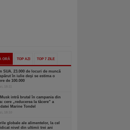
A ORĂ
TOP AZI
TOP 7 ZILE
n SUA. 23.000 de locuri de muncă
spărut în iulie deşi se estima o
ere de 100.000
zi, 18:11
Musk intră brutal în campania din
a: cere „reducerea la tăcere” a
datei Marine Tondel
zi, 18:10
rile globale ale alimentelor, la cel
idicat nivel din ultimii trei ani