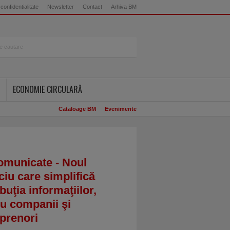
 confidentialitate
Newsletter
Contact
Arhiva BM
ECONOMIE CIRCULARĂ
Cataloage BM
Evenimente
omunicate - Noul
ciu care simplifică
ibuţia informaţiilor,
u companii şi
prenori