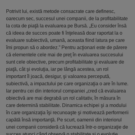
Potrivit lui, există metode consacrate care definesc,
oarecum sec, succesul unei companii, de la profitabilitate
la cota de piaţă la evaluarea pe Bursă. „Eu consider însă
că ideea de succes poate fi înţeleasă doar raportat la o
evaluare subiectivă, umană, aceasta fiind latura pe care
îmi propun să o abordez.” Pentru acţionari este de părere
că elementele cele mai de preţ în evaluarea succesului
sunt cele obiective, precum profitabilitate şi evaluare de
piaţă, cât şi evoluţia, iar pe lângă acestea, un rol
important îl joacă, desigur, şi valoarea percepută,
subiectivă, a impactului pe care organizaţia o are în lume.
Iar pentru cei din interiorul companiei „cred că evaluarea
obiectivă are mai degrabă un rol calitativ, în măsura în
care determină stabilitate. Dinamica echipei şi a modului
în care organizaţia îşi recunoaşte şi motivează performerii
capătă însă importanţă. Pe scurt, oamenii din interiorul
unei companii consideră că lucrează într-o organizaţie de
succes atunci când observă o stabilitate şi o evoluţie