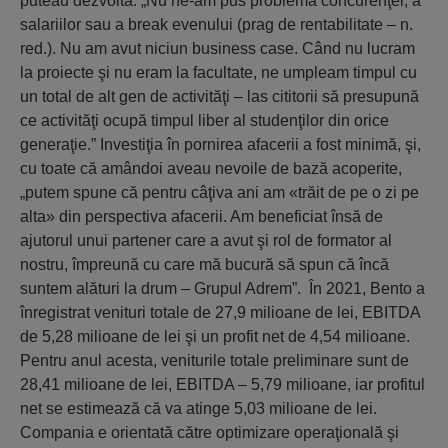
puteau dezvolta. „Nu ne-am pus problema concurenţei, a
salariilor sau a break evenului (prag de rentabilitate – n.
red.). Nu am avut niciun business case. Când nu lucram
la proiecte şi nu eram la facultate, ne umpleam timpul cu
un total de alt gen de activităţi – las cititorii să presupună
ce activităţi ocupă timpul liber al studenţilor din orice
generaţie.” Investiţia în pornirea afacerii a fost minimă, şi,
cu toate că amândoi aveau nevoile de bază acoperite,
„putem spune că pentru câţiva ani am «trăit de pe o zi pe
alta» din perspectiva afacerii. Am beneficiat însă de
ajutorul unui partener care a avut şi rol de formator al
nostru, împreună cu care mă bucură să spun că încă
suntem alături la drum – Grupul Adrem”. În 2021, Bento a
înregistrat venituri totale de 27,9 milioane de lei, EBITDA
de 5,28 milioane de lei şi un profit net de 4,54 milioane.
Pentru anul acesta, veniturile totale preliminare sunt de
28,41 milioane de lei, EBITDA – 5,79 milioane, iar profitul
net se estimează că va atinge 5,03 milioane de lei.
Compania e orientată către optimizare operaţională şi