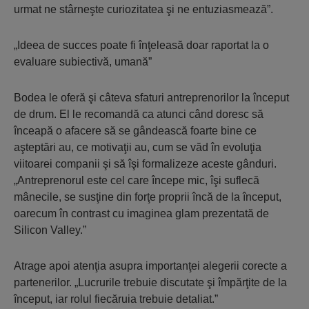
urmat ne stârneşte curiozitatea şi ne entuziasmează”.
„Ideea de succes poate fi înţeleasă doar raportat la o
evaluare subiectivă, umană”
Bodea le oferă şi câteva sfaturi antreprenorilor la început
de drum. El le recomandă ca atunci când doresc să
înceapă o afacere să se gândească foarte bine ce
aşteptări au, ce motivaţii au, cum se văd în evoluţia
viitoarei companii şi să îşi formalizeze aceste gânduri.
„Antreprenorul este cel care începe mic, îşi suflecă
mânecile, se susţine din forţe proprii încă de la început,
oarecum în contrast cu imaginea glam prezentată de
Silicon Valley.”
Atrage apoi atenţia asupra importanţei alegerii corecte a
partenerilor. „Lucrurile trebuie discutate şi împărţite de la
început, iar rolul fiecăruia trebuie detaliat.”