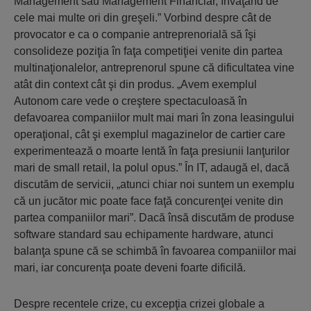
Management sau Management Financiar, învăţând de
cele mai multe ori din greşeli.” Vorbind despre cât de
provocator e ca o companie antreprenorială să îşi
consolideze poziţia în faţa competiţiei venite din partea
multinaţionalelor, antreprenorul spune că dificultatea vine
atât din context cât şi din produs. „Avem exemplul
Autonom care vede o creştere spectaculoasă în
defavoarea companiilor mult mai mari în zona leasingului
operaţional, cât şi exemplul magazinelor de cartier care
experimentează o moarte lentă în faţa presiunii lanţurilor
mari de small retail, la polul opus.” În IT, adaugă el, dacă
discutăm de servicii, „atunci chiar noi suntem un exemplu
că un jucător mic poate face faţă concurenţei venite din
partea companiilor mari”. Dacă însă discutăm de produse
software standard sau echipamente hardware, atunci
balanţa spune că se schimbă în favoarea companiilor mai
mari, iar concurenţa poate deveni foarte dificilă.
Despre recentele crize, cu excepţia crizei globale a