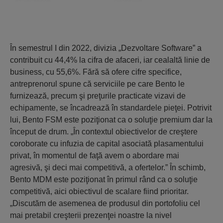
În semestrul I din 2022, divizia „Dezvoltare Software” a
contribuit cu 44,4% la cifra de afaceri, iar cealaltă linie de
business, cu 55,6%. Fără să ofere cifre specifice,
antreprenorul spune că serviciile pe care Bento le
furnizează, precum şi preţurile practicate vizavi de
echipamente, se încadrează în standardele pieţei. Potrivit
lui, Bento FSM este poziţionat ca o soluţie premium dar la
început de drum. „În contextul obiectivelor de creştere
coroborate cu infuzia de capital asociată plasamentului
privat, în momentul de faţă avem o abordare mai
agresivă, şi deci mai competitivă, a ofertelor.” În schimb,
Bento MDM este poziţionat în primul rând ca o soluţie
competitivă, aici obiectivul de scalare fiind prioritar.
„Discutăm de asemenea de produsul din portofoliu cel
mai pretabil creşterii prezenţei noastre la nivel