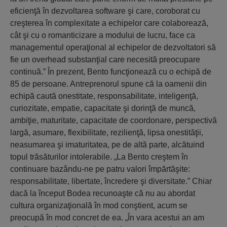
eficienţă în dezvoltarea software şi care, coroborat cu
creşterea în complexitate a echipelor care colaborează,
cât şi cu o romanticizare a modului de lucru, face ca
managementul operaţional al echipelor de dezvoltatori să
fie un overhead substanţial care necesită preocupare
continuă.” În prezent, Bento funcţionează cu o echipă de
85 de persoane. Antreprenorul spune că la oamenii din
echipă caută onestitate, responsabilitate, inteligenţă,
curiozitate, empatie, capacitate şi dorinţă de muncă,
ambiţie, maturitate, capacitate de coordonare, perspectivă
largă, asumare, flexibilitate, rezilienţă, lipsa onestităţii,
neasumarea şi imaturitatea, pe de altă parte, alcătuind
topul trăsăturilor intolerabile. „La Bento creştem în
continuare bazându-ne pe patru valori împărtăşite:
responsabilitate, libertate, încredere şi diversitate.” Chiar
dacă la început Bodea recunoaşte că nu au abordat
cultura organizaţională în mod conştient, acum se
preocupă în mod concret de ea. „În vara acestui an am