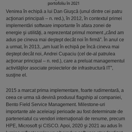
Venirea în echipă a lui Dan Giuşcă (unul dintre cei patru
acţionari principali – n. red.), în 2012, în contextul primei
implementări software importante în afara zonei de
energie şi utilităţi, a reprezentat primul moment „când am
adus pe cineva mai deştept decât noi în firmă”. În anul ce
a urmat, în 2013, „am luat în echipă pe încă cineva mai
deştept decât noi, Andrei Cupaciu (cel de-al patrulea
acţionar principal – n. red.), care a preluat managementul
activităţilor asociate proiectelor de infrastructură IT”,
susţine el.
2015 a marcat prima implementare, foarte rudimentară, a
ceea ce urma să devină produsul flagship al companiei,
Bento Field Service Management. Milestone-uri
importante ale aceleiaşi perioade au fost determinate de
parteneriatul cu vendori internaţionali de renume, precum
HPE, Microsoft şi CISCO. Apoi, 2020 şi 2021 au adus în