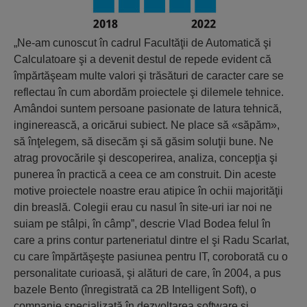
„Ne-am cunoscut în cadrul Facultăţii de Automatică şi
Calculatoare şi a devenit destul de repede evident că
împărtăşeam multe valori şi trăsături de caracter care se
reflectau în cum abordăm proiectele şi dilemele tehnice.
Amândoi suntem persoane pasionate de latura tehnică,
inginerească, a oricărui subiect. Ne place să «săpăm»,
să înţelegem, să disecăm şi să găsim soluţii bune. Ne
atrag provocările şi descoperirea, analiza, concepţia şi
punerea în practică a ceea ce am construit. Din aceste
motive proiectele noastre erau atipice în ochii majorităţii
din breaslă. Colegii erau cu nasul în site-uri iar noi ne
suiam pe stâlpi, în câmp”, descrie Vlad Bodea felul în
care a prins contur parteneriatul dintre el şi Radu Scarlat,
cu care împărtăşeşte pasiunea pentru IT, coroborată cu o
personalitate curioasă, şi alături de care, în 2004, a pus
bazele Bento (înregistrată ca 2B Intelligent Soft), o
companie specializată în dezvoltarea software şi