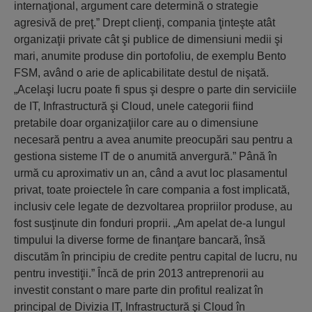
internaţional, argument care determină o strategie
agresivă de preţ.” Drept clienţi, compania ţinteşte atât
organizaţii private cât şi publice de dimensiuni medii şi
mari, anumite produse din portofoliu, de exemplu Bento
FSM, având o arie de aplicabilitate destul de nişată.
„Acelaşi lucru poate fi spus şi despre o parte din serviciile
de IT, Infrastructură şi Cloud, unele categorii fiind
pretabile doar organizaţiilor care au o dimensiune
necesară pentru a avea anumite preocupări sau pentru a
gestiona sisteme IT de o anumită anvergură.” Până în
urmă cu aproximativ un an, când a avut loc plasamentul
privat, toate proiectele în care compania a fost implicată,
inclusiv cele legate de dezvoltarea propriilor produse, au
fost susţinute din fonduri proprii. „Am apelat de-a lungul
timpului la diverse forme de finanţare bancară, însă
discutăm în principiu de credite pentru capital de lucru, nu
pentru investiţii.” Încă de prin 2013 antreprenorii au
investit constant o mare parte din profitul realizat în
principal de Divizia IT, Infrastructură şi Cloud în