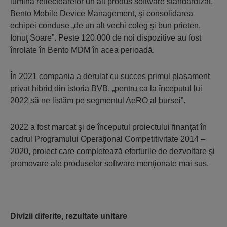
lumina reflectoarelor un alt produs software standardizat,
Bento Mobile Device Management, şi consolidarea
echipei conduse „de un alt vechi coleg şi bun prieten,
Ionuţ Soare”. Peste 120.000 de noi dispozitive au fost
înrolate în Bento MDM în acea perioadă.
În 2021 compania a derulat cu succes primul plasament
privat hibrid din istoria BVB, „pentru ca la începutul lui
2022 să ne listăm pe segmentul AeRO al bursei”.
2022 a fost marcat şi de începutul proiectului finanţat în
cadrul Programului Operaţional Competitivitate 2014 –
2020, proiect care completează eforturile de dezvoltare şi
promovare ale produselor software menţionate mai sus.
Divizii diferite, rezultate unitare