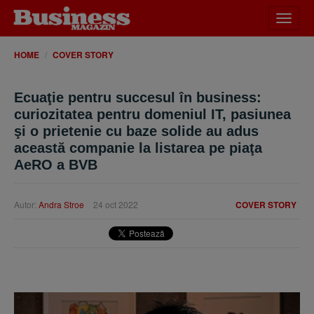
Desch
meniu
HOME
COVER STORY
Ecuaţie pentru succesul în business:
curiozitatea pentru domeniul IT, pasiunea
şi o prietenie cu baze solide au adus
această companie la listarea pe piaţa
AeRO a BVB
Autor:
Andra Stroe
24 oct 2022
COVER STORY