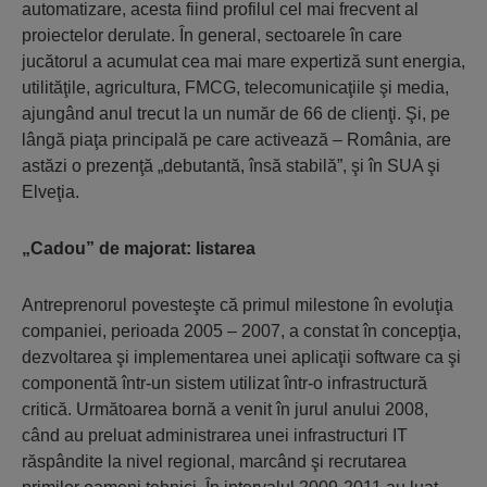
automatizare, acesta fiind profilul cel mai frecvent al
proiectelor derulate. În general, sectoarele în care
jucătorul a acumulat cea mai mare expertiză sunt energia,
utilităţile, agricultura, FMCG, telecomunicaţiile şi media,
ajungând anul trecut la un număr de 66 de clienţi. Şi, pe
lângă piaţa principală pe care activează – România, are
astăzi o prezenţă „debutantă, însă stabilă”, şi în SUA şi
Elveţia.
„Cadou” de majorat: listarea
Antreprenorul povesteşte că primul milestone în evoluţia
companiei, perioada 2005 – 2007, a constat în concepţia,
dezvoltarea şi implementarea unei aplicaţii software ca şi
componentă într-un sistem utilizat într-o infrastructură
critică. Următoarea bornă a venit în jurul anului 2008,
când au preluat administrarea unei infrastructuri IT
răspândite la nivel regional, marcând şi recrutarea