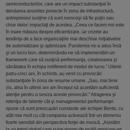
semiconductorilor, care are un impact substanţial în
derularea anumitor proiecte în zona de infrastructură,
antrepreorul susţine că sunt norocoşi să fie puţin sau
chiar deloc impactaţi de acestea. „Ceea ce facem noi este
în mare măsura despre eficientizare, iar crizele au
tendinţa de a face organizaţiile mai deschise iniţiativelor
de automatizare şi optimizare. Pandemia ne-a adus însă
şi un lucru bun, determinându-ne să implementăm un
framework care să susţină performanţa, colaborarea şi
sănătatea în echipa indiferent de modul de lucru.” Ultimii
patru-cinci ani, în schimb, au venit cu provocări
substanţiale în zona de resurse umane. „Sau, mai bine
zis, abia în ultimii ani am început să acordăm suficientă
atenţie pentru a sesiza aceste provocări.” Atragerea şi
retenţia de talente cât şi managementul performanţei
spune că sunt preocupări constante ale echipei Bento, cu
atât mai mult cu cât compania activează într-un domeniu
foarte sensibil din perspectiva forţei de muncă. „Asistăm
la un trend global care pune enorm de multă presiune pe