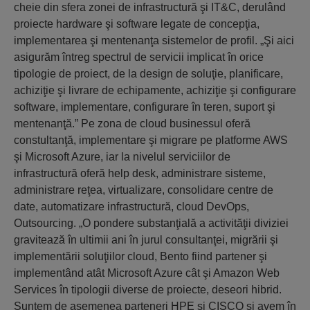
cheie din sfera zonei de infrastructură şi IT&C, derulând
proiecte hardware şi software legate de concepţia,
implementarea şi mentenanţa sistemelor de profil. „Şi aici
asigurăm întreg spectrul de servicii implicat în orice
tipologie de proiect, de la design de soluţie, planificare,
achiziţie şi livrare de echipamente, achiziţie şi configurare
software, implementare, configurare în teren, suport şi
mentenanţă.” Pe zona de cloud businessul oferă
constultanţă, implementare şi migrare pe platforme AWS
şi Microsoft Azure, iar la nivelul serviciilor de
infrastructură oferă help desk, administrare sisteme,
administrare reţea, virtualizare, consolidare centre de
date, automatizare infrastructură, cloud DevOps,
Outsourcing. „O pondere substanţială a activităţii diviziei
gravitează în ultimii ani în jurul consultanţei, migrării şi
implementării soluţiilor cloud, Bento fiind partener şi
implementând atât Microsoft Azure cât şi Amazon Web
Services în tipologii diverse de proiecte, deseori hibrid.
Suntem de asemenea parteneri HPE şi CISCO şi avem în