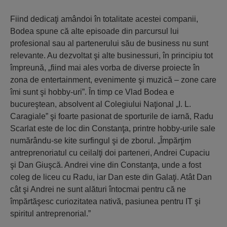
Fiind dedicaţi amândoi în totalitate acestei companii,
Bodea spune că alte episoade din parcursul lui
profesional sau al partenerului său de business nu sunt
relevante. Au dezvoltat şi alte businessuri, în principiu tot
împreună, „fiind mai ales vorba de diverse proiecte în
zona de entertainment, evenimente şi muzică – zone care
îmi sunt şi hobby-uri”. În timp ce Vlad Bodea e
bucureştean, absolvent al Colegiului Naţional „I. L.
Caragiale” şi foarte pasionat de sporturile de iarnă, Radu
Scarlat este de loc din Constanţa, printre hobby-urile sale
numărându-se kite surfingul şi de zborul. „Împărţim
antreprenoriatul cu ceilalţi doi parteneri, Andrei Cupaciu
şi Dan Giuşcă. Andrei vine din Constanţa, unde a fost
coleg de liceu cu Radu, iar Dan este din Galaţi. Atât Dan
cât şi Andrei ne sunt alături întocmai pentru că ne
împărtăşesc curiozitatea nativă, pasiunea pentru IT şi
spiritul antreprenorial.”