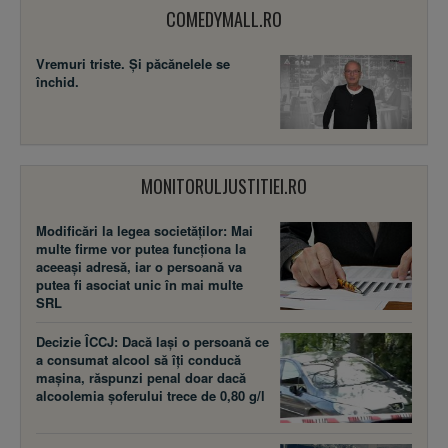
COMEDYMALL.RO
Vremuri triste. Şi păcănelele se
închid.
MONITORULJUSTITIEI.RO
Modificări la legea societăţilor: Mai
multe firme vor putea funcţiona la
aceeaşi adresă, iar o persoană va
putea fi asociat unic în mai multe
SRL
Decizie ÎCCJ: Dacă laşi o persoană ce
a consumat alcool să îţi conducă
maşina, răspunzi penal doar dacă
alcoolemia şoferului trece de 0,80 g/l