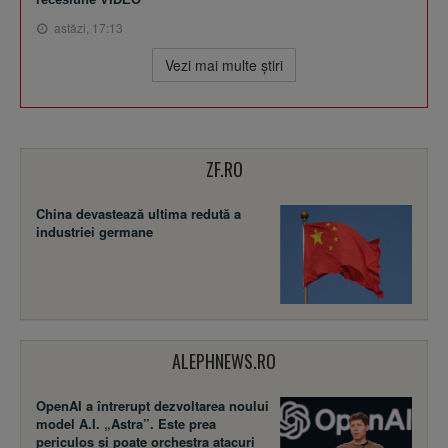
astăzi, 17:13
Vezi mai multe ştiri
ZF.RO
China devastează ultima redută a
industriei germane
ALEPHNEWS.RO
OpenAI a întrerupt dezvoltarea noului
model A.I. „Astra”. Este prea
periculos și poate orchestra atacuri