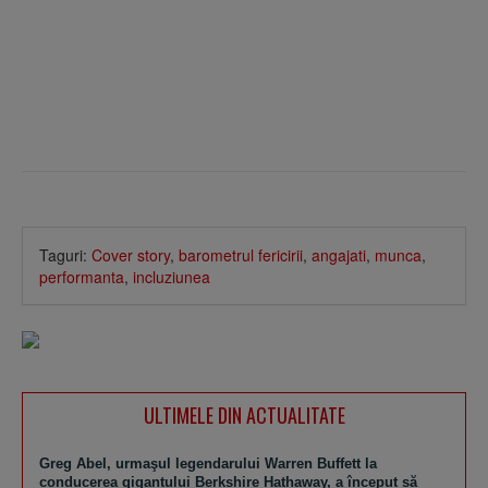
Taguri:
Cover story
,
barometrul fericirii
,
angajati
,
munca
,
performanta
,
incluziunea
ULTIMELE DIN ACTUALITATE
Greg Abel, urmaşul legendarului Warren Buffett la
conducerea gigantului Berkshire Hathaway, a început să