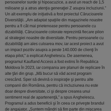
persoanelor surde şi hipoacuzice, a avut un reach de 1,5
milioane şi a atras atenţia generaţiei Z asupra incluziunii.”
Un alt exemplu de iniţiativă a fost proiectul Cărucioarele
Diversităţii. „Am adaptat spaţiile din magazinele noastre
pentru a fi cât mai prietenoase pentru persoanele cu
dizabilităţi. Cărucioarele colorate reprezintă fiecare pilon
al strategiei noastre de diversitate. Pentru persoanele cu
dizabilităţi am ales culoarea mov, iar acest proiect a avut
un impact pozitiv asupra a peste 140.000 de clienţi în
etapa pilot,” a explicat Anghelescu. De asemenea,
programul Kaufland Access a fost extins în Republica
Moldova în 2023, iar compania are planuri de replicare în
alte ţări din grup. „Mă bucur să văd acest program
crescând. Sper să devină o inspiraţie şi pentru alte
companii din România, pentru că incluziunea nu este
doar despre diversitate, ci şi despre crearea unui
sentiment real de apartenenţă,” a spus Anghelescu.
Programul a adus beneficii şi în ceea ce priveşte brandul
de angajator. „Suntem mândri să fim parte din mişcarea