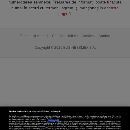
numerotarea semnelor. Preluarea de informaţii poate fi făcută
numai în acord cu termenii agreaţi şi menţionaţi in
această
pagină
.
Termeni și condiții
Confidențialitate
Cookies
Contact
Copyright © 2025 BUSINESSMEX S.A.
Nouă ne pasă ca datele tale personale să rămână confidențiale
Noi și partenerii noștri
589
stocăm și/sau accesăm informații pe dispozitivul dvs., precum identificatorii cookie unici pentru prelucrarea datelor cu caracter personal. Puteți accepta
sau gestiona preferințele dvs. făcând clic mai jos, respectiv vă puteți opune utilizării unui interes legitim în orice moment pe pagina cu politica de confidențialitate. Aceste alegeri vor
fi raportate partenerilor noștri și nu vă vor afecta navigarea.
Mai multe detalii
Noi si partenerii nostri (retelele de socializare si agentiile de publicitate partenere, precum si furnizorii nostri de servicii de date analitice) prelucram date pentru a permite
website-ului sa functioneze, pentru a personaliza continutul si anunturile publicitare afisate in functie de interesele si/sau profilul dvs., pentru a va oferi functionalitati aferente
retelelor de socializare si pentru a analiza traficul pe website. Beneficiati de drepturile prevazute de art. 15-22 din GDPR in legatura cu prelucrarea datelor cu caracter personal.
Aceste drepturi pot fi exercitate prin modalitatea indicata
aici
. Prin click pe “ACCEPT TOATE”, acceptati folosirea tuturor Tehnologiilor de tip Cookie, care implica inclusiv acceptul
dvs. cu privire la stocarea/accesarea informatiilor de catre Vendor-ii cu care colaboram. Prin click pe “VREAU SA MODIFIC SETARILE INDIVIDUAL” puteti schimba preferintele in
mod individual, mai putin cele legate de cookie strict necesare pentru functionarea website-ului.