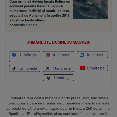
Cum urma să devină Insula Belina un
adevărat paradis fiscal: O lege cu
numeroase facilităţi şi scutiri de taxe,
adoptată de Parlament în aprilie 2019,
a fost declarată ulterior
neconstituţională
URMĂREȘTE BUSINESS MAGAZIN
Urmărește
Urmărește
Urmărește
Urmărește
Urmărește
Urmărește
Urmărește
Preluarea fără cost a materialelor de presă (text, foto si/sau
video), purtătoare de drepturi de proprietate intelectuală, este
aprobată de către www.bmag.ro doar în limita a 250 de semne.
Spaţiile şi URL-ul/hyperlink-ul nu sunt luate în considerare în