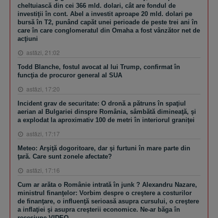
cheltuiască din cei 366 mld. dolari, cât are fondul de
investiţii în cont. Abel a investit aproape 20 mld. dolari pe
bursă în T2, punând capăt unei perioade de peste trei ani în
care în care conglomeratul din Omaha a fost vânzător net de
acţiuni
astăzi, 21:02
Todd Blanche, fostul avocat al lui Trump, confirmat în
funcţia de procuror general al SUA
astăzi, 17:20
Incident grav de securitate: O dronă a pătruns în spaţiul
aerian al Bulgariei dinspre România, sâmbătă dimineaţă, şi
a explodat la aproximativ 100 de metri în interiorul graniţei
astăzi, 17:17
Meteo: Arşiţă dogoritoare, dar şi furtuni în mare parte din
ţară. Care sunt zonele afectate?
astăzi, 17:16
Cum ar arăta o Românie intrată în junk ? Alexandru Nazare,
ministrul finanţelor: Vorbim despre o creştere a costurilor
de finanţare, o influenţă serioasă asupra cursului, o creştere
a inflaţiei şi asupra creşterii economice. Ne-ar băga în
recesiune VIDEO