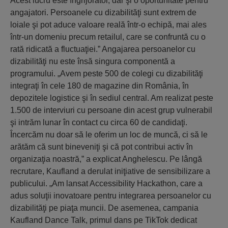
Acest lucru este îngrijorător, dar şi o oportunitate pentru
angajatori. Persoanele cu dizabilităţi sunt extrem de
loiale şi pot aduce valoare reală într-o echipă, mai ales
într-un domeniu precum retailul, care se confruntă cu o
rată ridicată a fluctuaţiei.” Angajarea persoanelor cu
dizabilităţi nu este însă singura componentă a
programului. „Avem peste 500 de colegi cu dizabilităţi
integraţi în cele 180 de magazine din România, în
depozitele logistice şi în sediul central. Am realizat peste
1.500 de interviuri cu persoane din acest grup vulnerabil
şi intrăm lunar în contact cu circa 60 de candidaţi.
Încercăm nu doar să le oferim un loc de muncă, ci să le
arătăm că sunt bineveniţi şi că pot contribui activ în
organizaţia noastră,” a explicat Anghelescu. Pe lângă
recrutare, Kaufland a derulat iniţiative de sensibilizare a
publicului. „Am lansat Accessibility Hackathon, care a
adus soluţii inovatoare pentru integrarea persoanelor cu
dizabilităţi pe piaţa muncii. De asemenea, campania
Kaufland Dance Talk, primul dans pe TikTok dedicat