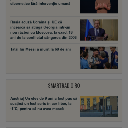
cibernetice fără intervenție umană
Rusia acuză Ucraina şi UE că
încearcă să atragă Georgia într-un
nou război cu Moscova, la exact 18
ani de la conflictul sângeros din 2008
Tatăl lui Messi a murit la 68 de ani
SMARTRADIO.RO
Austria| Un elev de 9 ani a fost pus să
susţină un test scris în aer liber, la
-1°C, pentru că nu avea mască