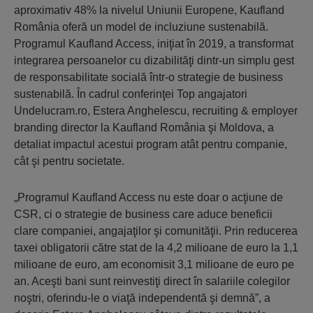
aproximativ 48% la nivelul Uniunii Europene, Kaufland
România oferă un model de incluziune sustenabilă.
Programul Kaufland Access, iniţiat în 2019, a transformat
integrarea persoanelor cu dizabilităţi dintr-un simplu gest
de responsabilitate socială într-o strategie de business
sustenabilă. În cadrul conferinţei Top angajatori
Undelucram.ro, Estera Anghelescu, recruiting & employer
branding director la Kaufland România şi Moldova, a
detaliat impactul acestui program atât pentru companie,
cât şi pentru societate.
„Programul Kaufland Access nu este doar o acţiune de
CSR, ci o strategie de business care aduce beneficii
clare companiei, angajaţilor şi comunităţii. Prin reducerea
taxei obligatorii către stat de la 4,2 milioane de euro la 1,1
milioane de euro, am economisit 3,1 milioane de euro pe
an. Aceşti bani sunt reinvestiţi direct în salariile colegilor
noştri, oferindu-le o viaţă independentă şi demnă”, a