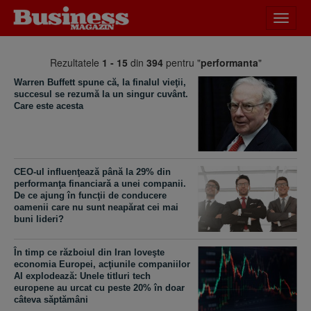
Desch
meniu
Rezultatele
1 - 15
din
394
pentru "
performanta
"
Warren Buffett spune că, la finalul vieţii,
succesul se rezumă la un singur cuvânt.
Care este acesta
CEO-ul influenţează până la 29% din
performanţa financiară a unei companii.
De ce ajung în funcţii de conducere
oamenii care nu sunt neapărat cei mai
buni lideri?
În timp ce războiul din Iran loveşte
economia Europei, acţiunile companiilor
AI explodează: Unele titluri tech
europene au urcat cu peste 20% în doar
câteva săptămâni