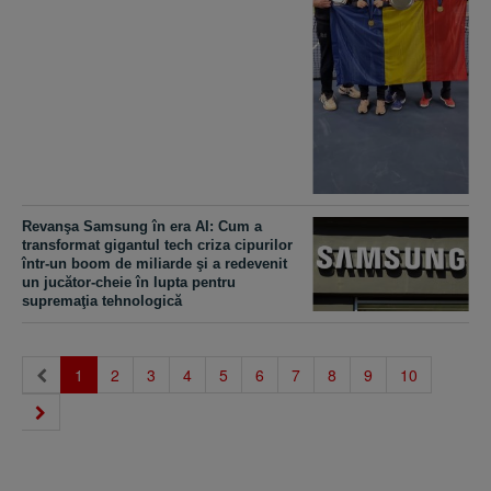
Revanşa Samsung în era AI: Cum a
transformat gigantul tech criza cipurilor
într-un boom de miliarde şi a redevenit
un jucător-cheie în lupta pentru
supremaţia tehnologică
(current)
1
2
3
4
5
6
7
8
9
10