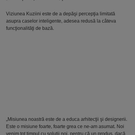
Viziunea Kuziini este de a depăşi percepţia limitată
asupra caselor inteligente, adesea redusă la câteva
funcţionalităţi de bază.
„Misiunea noastră este de a educa arhitecţii şi designerii.
Este o misiune foarte, foarte grea ce ne-am asumat. Noi
venim tot timpul cu soluţii noi, pentru că un produs, dacă