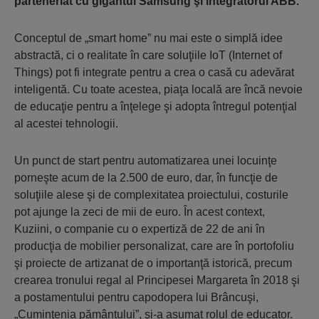
parteneriat cu gigantul Samsung şi integratorul ABB.
Conceptul de „smart home” nu mai este o simplă idee
abstractă, ci o realitate în care soluţiile IoT (Internet of
Things) pot fi integrate pentru a crea o casă cu adevărat
inteligentă. Cu toate acestea, piaţa locală are încă nevoie
de educaţie pentru a înţelege şi adopta întregul potenţial
al acestei tehnologii.
Un punct de start pentru automatizarea unei locuinţe
porneşte acum de la 2.500 de euro, dar, în funcţie de
soluţiile alese şi de complexitatea proiectului, costurile
pot ajunge la zeci de mii de euro. În acest context,
Kuziini, o companie cu o expertiză de 22 de ani în
producţia de mobilier personalizat, care are în portofoliu
şi proiecte de artizanat de o importanţă istorică, precum
crearea tronului regal al Principesei Margareta în 2018 şi
a postamentului pentru capodopera lui Brâncuşi,
„Cuminţenia pământului”, şi-a asumat rolul de educator.