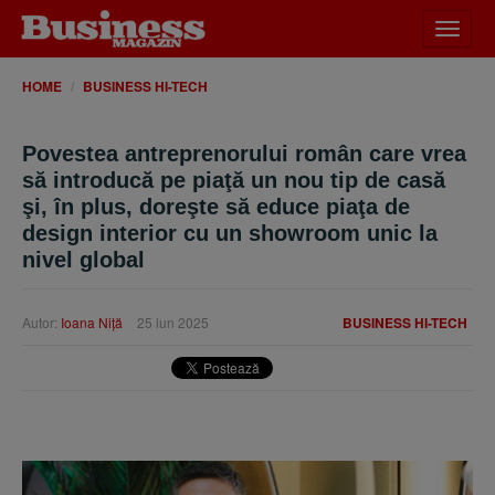
Desch
meniu
HOME
BUSINESS HI-TECH
Povestea antreprenorului român care vrea
să introducă pe piaţă un nou tip de casă
şi, în plus, doreşte să educe piaţa de
design interior cu un showroom unic la
nivel global
Autor:
Ioana Niţă
25 iun 2025
BUSINESS HI-TECH