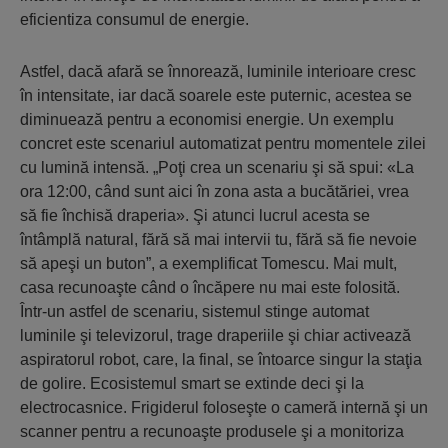
eficientiza consumul de energie.
Astfel, dacă afară se înnorează, luminile interioare cresc
în intensitate, iar dacă soarele este puternic, acestea se
diminuează pentru a economisi energie. Un exemplu
concret este scenariul automatizat pentru momentele zilei
cu lumină intensă. „Poţi crea un scenariu şi să spui: «La
ora 12:00, când sunt aici în zona asta a bucătăriei, vrea
să fie închisă draperia». Şi atunci lucrul acesta se
întâmplă natural, fără să mai intervii tu, fără să fie nevoie
să apeşi un buton”, a exemplificat Tomescu. Mai mult,
casa recunoaşte când o încăpere nu mai este folosită.
Într-un astfel de scenariu, sistemul stinge automat
luminile şi televizorul, trage draperiile şi chiar activează
aspiratorul robot, care, la final, se întoarce singur la staţia
de golire. Ecosistemul smart se extinde deci şi la
electrocasnice. Frigiderul foloseşte o cameră internă şi un
scanner pentru a recunoaşte produsele şi a monitoriza