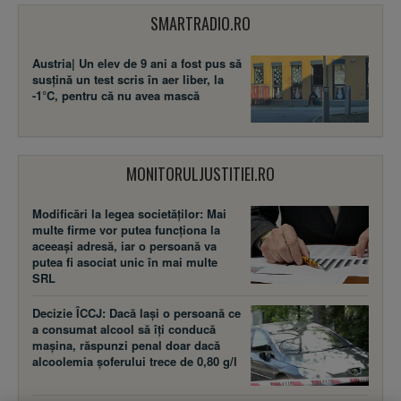
SMARTRADIO.RO
Austria| Un elev de 9 ani a fost pus să
susţină un test scris în aer liber, la
-1°C, pentru că nu avea mască
MONITORULJUSTITIEI.RO
Modificări la legea societăţilor: Mai
multe firme vor putea funcţiona la
aceeaşi adresă, iar o persoană va
putea fi asociat unic în mai multe
SRL
Decizie ÎCCJ: Dacă laşi o persoană ce
a consumat alcool să îţi conducă
maşina, răspunzi penal doar dacă
alcoolemia şoferului trece de 0,80 g/l