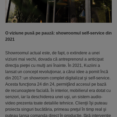
O viziune pusă pe pauză: showroomul self-service din
2021
Showroomul actual este, de fapt, o extindere a unei
viziuni mai vechi, dovada că antreprenorul a anticipat
direcţia pieţei cu mulţi ani înainte. În 2021, Kuziini a
lansat un concept revoluţionar, a cărui idee a pornit încă
din 2017: un showroom complet digitalizat şi self-service.
Acesta funcţiona 24 din 24, permiţând accesul pe bază
de recunoaştere facială. În interior, mobilierul era dotat cu
senzori, iar la deschiderea unei uşi, un sistem audio-
video prezenta toate detaliile tehnice. Clienţii îşi puteau
proiecta singuri bucătăria, primeau preţul în timp real şi
puteau lansa comanda direct în producţie, fără intervenţie