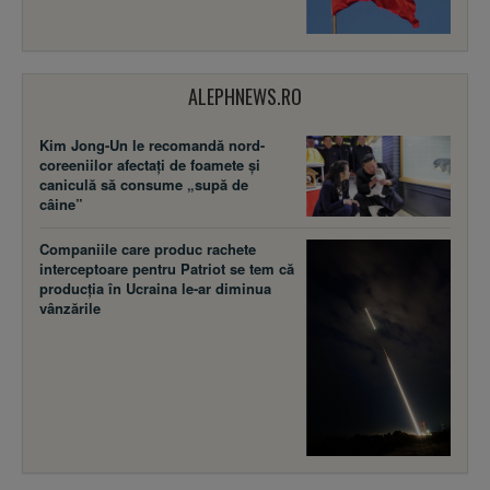
ALEPHNEWS.RO
Kim Jong-Un le recomandă nord-
coreeniilor afectați de foamete și
caniculă să consume „supă de
câine”
Companiile care produc rachete
interceptoare pentru Patriot se tem că
producția în Ucraina le-ar diminua
vânzările