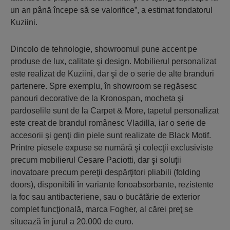
un an până începe să se valorifice”, a estimat fondatorul
Kuziini.
Dincolo de tehnologie, showroomul pune accent pe
produse de lux, calitate şi design. Mobilierul personalizat
este realizat de Kuziini, dar şi de o serie de alte branduri
partenere. Spre exemplu, în showroom se regăsesc
panouri decorative de la Kronospan, mocheta şi
pardoselile sunt de la Carpet & More, tapetul personalizat
este creat de brandul românesc Vladilla, iar o serie de
accesorii şi genţi din piele sunt realizate de Black Motif.
Printre piesele expuse se numără şi colecţii exclusiviste
precum mobilierul Cesare Paciotti, dar şi soluţii
inovatoare precum pereţii despărţitori pliabili (folding
doors), disponibili în variante fonoabsorbante, rezistente
la foc sau antibacteriene, sau o bucătărie de exterior
complet funcţională, marca Fogher, al cărei preţ se
situează în jurul a 20.000 de euro.