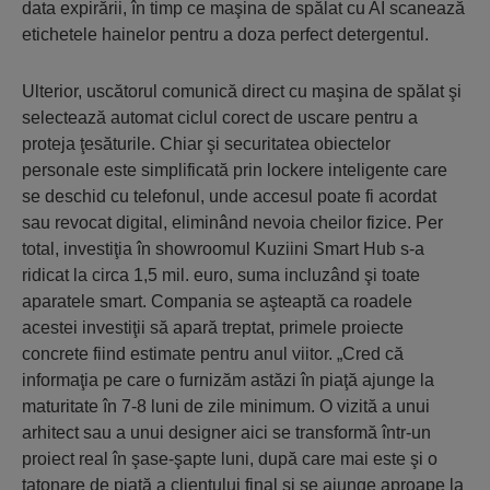
data expirării, în timp ce maşina de spălat cu AI scanează
etichetele hainelor pentru a doza perfect detergentul.
Ulterior, uscătorul comunică direct cu maşina de spălat şi
selectează automat ciclul corect de uscare pentru a
proteja ţesăturile. Chiar şi securitatea obiectelor
personale este simplificată prin lockere inteligente care
se deschid cu telefonul, unde accesul poate fi acordat
sau revocat digital, eliminând nevoia cheilor fizice. Per
total, investiţia în showroomul Kuziini Smart Hub s-a
ridicat la circa 1,5 mil. euro, suma incluzând şi toate
aparatele smart. Compania se aşteaptă ca roadele
acestei investiţii să apară treptat, primele proiecte
concrete fiind estimate pentru anul viitor. „Cred că
informaţia pe care o furnizăm astăzi în piaţă ajunge la
maturitate în 7-8 luni de zile minimum. O vizită a unui
arhitect sau a unui designer aici se transformă într-un
proiect real în şase-şapte luni, după care mai este şi o
tatonare de piaţă a clientului final şi se ajunge aproape la