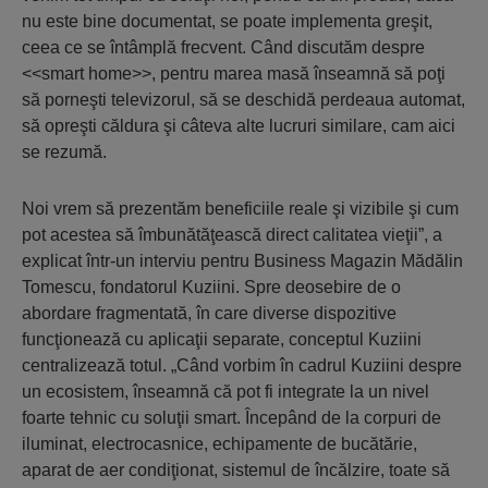
nu este bine documentat, se poate implementa greşit,
ceea ce se întâmplă frecvent. Când discutăm despre
<<smart home>>, pentru marea masă înseamnă să poţi
să porneşti televizorul, să se deschidă perdeaua automat,
să opreşti căldura şi câteva alte lucruri similare, cam aici
se rezumă.
Noi vrem să prezentăm beneficiile reale şi vizibile şi cum
pot acestea să îmbunătăţească direct calitatea vieţii”, a
explicat într-un interviu pentru Business Magazin Mădălin
Tomescu, fondatorul Kuziini. Spre deosebire de o
abordare fragmentată, în care diverse dispozitive
funcţionează cu aplicaţii separate, conceptul Kuziini
centralizează totul. „Când vorbim în cadrul Kuziini despre
un ecosistem, înseamnă că pot fi integrate la un nivel
foarte tehnic cu soluţii smart. Începând de la corpuri de
iluminat, electrocasnice, echipamente de bucătărie,
aparat de aer condiţionat, sistemul de încălzire, toate să