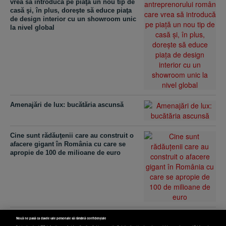
vrea să introducă pe piaţă un nou tip de
casă şi, în plus, doreşte să educe piaţa
de design interior cu un showroom unic
la nivel global
Amenajări de lux: bucătăria ascunsă
Cine sunt rădăuţenii care au construit o
afacere gigant în România cu care se
apropie de 100 de milioane de euro
Cum a ajuns România cel mai mare hub
Nouă ne pasă ca datele tale personale să rămână confidențiale
de producţie de maşini automate de