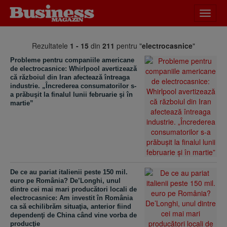
Desch
meniu
Rezultatele
1 - 15
din
211
pentru "
electrocasnice
"
Probleme pentru companiile americane
de electrocasnice: Whirlpool avertizează
că războiul din Iran afectează întreaga
industrie. „Încrederea consumatorilor s-
a prăbuşit la finalul lunii februarie şi în
martie”
De ce au pariat italienii peste 150 mil.
euro pe România? De’Longhi, unul
dintre cei mai mari producători locali de
electrocasnice: Am investit în România
ca să echilibrăm situaţia, anterior fiind
dependenţi de China când vine vorba de
producţie