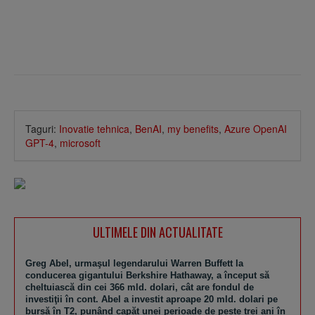
Taguri:
Inovatie tehnica
,
BenAI
,
my benefits
,
Azure OpenAI
GPT-4
,
microsoft
ULTIMELE DIN ACTUALITATE
Greg Abel, urmaşul legendarului Warren Buffett la
conducerea gigantului Berkshire Hathaway, a început să
cheltuiască din cei 366 mld. dolari, cât are fondul de
investiţii în cont. Abel a investit aproape 20 mld. dolari pe
bursă în T2, punând capăt unei perioade de peste trei ani în