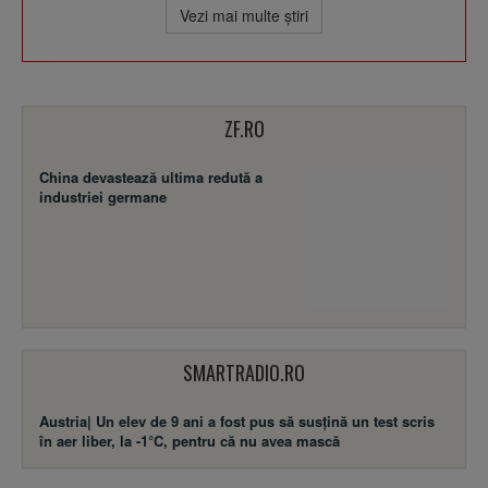
Vezi mai multe ştiri
ZF.RO
China devastează ultima redută a
industriei germane
SMARTRADIO.RO
Austria| Un elev de 9 ani a fost pus să susţină un test scris
în aer liber, la -1°C, pentru că nu avea mască