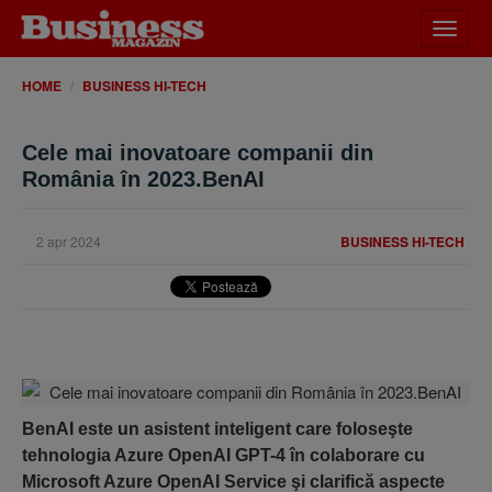
Desch
meniu
HOME
BUSINESS HI-TECH
Cele mai inovatoare companii din
România în 2023.BenAI
2 apr 2024
BUSINESS HI-TECH
BenAI este un asistent inteligent care foloseşte
tehnologia Azure OpenAI GPT-4 în colaborare cu
Microsoft Azure OpenAI Service şi clarifică aspecte