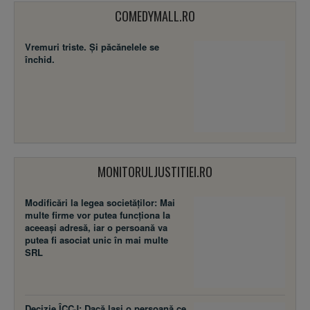
COMEDYMALL.RO
Vremuri triste. Şi păcănelele se
închid.
MONITORULJUSTITIEI.RO
Modificări la legea societăţilor: Mai
multe firme vor putea funcţiona la
aceeaşi adresă, iar o persoană va
putea fi asociat unic în mai multe
SRL
Decizie ÎCCJ: Dacă laşi o persoană ce