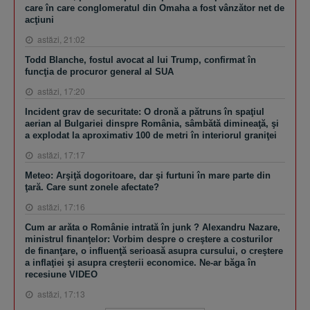
care în care conglomeratul din Omaha a fost vânzător net de
acţiuni
astăzi, 21:02
Todd Blanche, fostul avocat al lui Trump, confirmat în
funcţia de procuror general al SUA
astăzi, 17:20
Incident grav de securitate: O dronă a pătruns în spaţiul
aerian al Bulgariei dinspre România, sâmbătă dimineaţă, şi
a explodat la aproximativ 100 de metri în interiorul graniţei
astăzi, 17:17
Meteo: Arşiţă dogoritoare, dar şi furtuni în mare parte din
ţară. Care sunt zonele afectate?
astăzi, 17:16
Cum ar arăta o Românie intrată în junk ? Alexandru Nazare,
ministrul finanţelor: Vorbim despre o creştere a costurilor
de finanţare, o influenţă serioasă asupra cursului, o creştere
a inflaţiei şi asupra creşterii economice. Ne-ar băga în
recesiune VIDEO
astăzi, 17:13