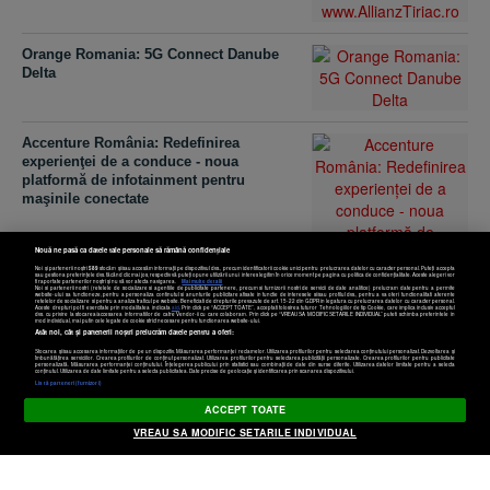
Orange Romania: 5G Connect Danube
Delta
Accenture România: Redefinirea
experienţei de a conduce - noua
platformă de infotainment pentru
maşinile conectate
Nouă ne pasă ca datele tale personale să rămână confidențiale
Noi și partenerii noștri
589
stocăm și/sau accesăm informații pe dispozitivul dvs., precum identificatorii cookie unici pentru prelucrarea datelor cu caracter personal. Puteți accepta
sau gestiona preferințele dvs. făcând clic mai jos, respectiv vă puteți opune utilizării unui interes legitim în orice moment pe pagina cu politica de confidențialitate. Aceste alegeri vor
fi raportate partenerilor noștri și nu vă vor afecta navigarea.
Mai multe detalii
Noi si partenerii nostri (retelele de socializare si agentiile de publicitate partenere, precum si furnizorii nostri de servicii de date analitice) prelucram date pentru a permite
website-ului sa functioneze, pentru a personaliza continutul si anunturile publicitare afisate in functie de interesele si/sau profilul dvs., pentru a va oferi functionalitati aferente
retelelor de socializare si pentru a analiza traficul pe website. Beneficiati de drepturile prevazute de art. 15-22 din GDPR in legatura cu prelucrarea datelor cu caracter personal.
Aceste drepturi pot fi exercitate prin modalitatea indicata
aici
. Prin click pe “ACCEPT TOATE”, acceptati folosirea tuturor Tehnologiilor de tip Cookie, care implica inclusiv acceptul
dvs. cu privire la stocarea/accesarea informatiilor de catre Vendor-ii cu care colaboram. Prin click pe “VREAU SA MODIFIC SETARILE INDIVIDUAL” puteti schimba preferintele in
One United Properties – geoexchange,
mod individual, mai putin cele legate de cookie strict necesare pentru functionarea website-ului.
Atât noi, cât și partenerii noștri prelucrăm datele pentru a oferi:
tehnologia care transformă clădirile în
repere de sustenabilitate
Stocarea și/sau accesarea informațiilor de pe un dispozitiv. Măsurarea performanței reclamelor. Utilizarea profilurilor pentru selectarea conținutului personalizat. Dezvoltarea și
îmbunătățirea serviciilor. Crearea profilurilor de conținut personalizat. Utilizarea profilurilor pentru selectarea publicității personalizate. Crearea profilurilor pentru publicitate
personalizată. Măsurarea performanței conținutului. Înțelegerea publicului prin statistici sau combinații de date din surse diferite. Utilizarea datelor limitate pentru a selecta
Setări cookies
conținutul. Utilizarea de date limitate pentru a selecta publicitatea. Date precise de geolocație și identificarea prin scanarea dispozitivului.
Listă parteneri (furnizori)
ACCEPT TOATE
VREAU SA MODIFIC SETARILE INDIVIDUAL