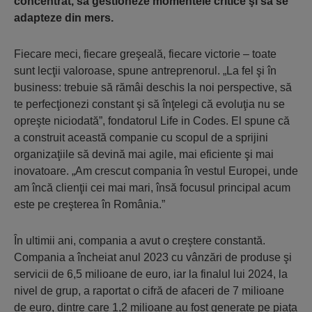
concentrat, să gestioneze momentele critice şi să se
adapteze din mers.
Fiecare meci, fiecare greşeală, fiecare victorie – toate
sunt lecţii valoroase, spune antreprenorul. „La fel şi în
business: trebuie să rămâi deschis la noi perspective, să
te perfecţionezi constant şi să înţelegi că evoluţia nu se
opreşte niciodată”, fondatorul Life in Codes. El spune că
a construit această companie cu scopul de a sprijini
organizaţiile să devină mai agile, mai eficiente şi mai
inovatoare. „Am crescut compania în vestul Europei, unde
am încă clienţii cei mai mari, însă focusul principal acum
este pe creşterea în România.”
În ultimii ani, compania a avut o creştere constantă.
Compania a încheiat anul 2023 cu vânzări de produse şi
servicii de 6,5 milioane de euro, iar la finalul lui 2024, la
nivel de grup, a raportat o cifră de afaceri de 7 milioane
de euro, dintre care 1,2 milioane au fost generate pe piaţa