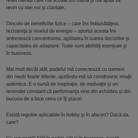
reset mental care mă scoate din rutină şi mă ajută să
revin cu idei noi şi claritate.
Dincolo de beneficiile fizice – care îmi îmbunătăţesc
rezistenţa şi nivelul de energie – sportul acesta îmi
antrenează concentrarea, agilitatea în luarea deciziilor şi
capacitatea de adaptare. Toate sunt abilităţi esenţiale şi
în business.
Mai mult decât atât, padelul mă conectează cu oameni
din medii foarte diferite, ajutându-mă să construiesc relaţii
autentice. E o sursă de inspiraţie, de motivaţie şi un
reminder constant că performanţa vine din echilibru şi din
bucuria de a face ceea ce îţi place!
Există regulile aplicabile în hobby şi în afaceri? Dacă da,
care?