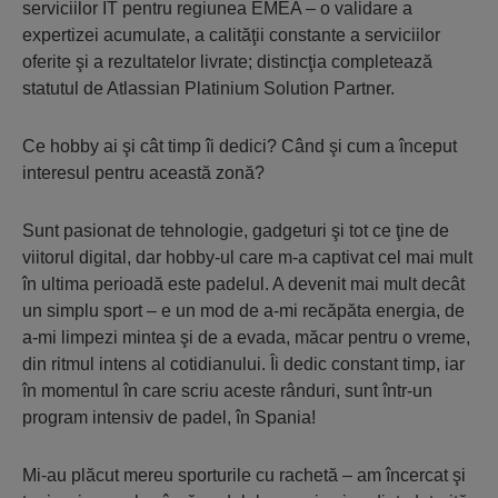
serviciilor IT pentru regiunea EMEA – o validare a
expertizei acumulate, a calităţii constante a serviciilor
oferite şi a rezultatelor livrate; distincţia completează
statutul de Atlassian Platinium Solution Partner.
Ce hobby ai şi cât timp îi dedici? Când şi cum a început
interesul pentru această zonă?
Sunt pasionat de tehnologie, gadgeturi şi tot ce ţine de
viitorul digital, dar hobby-ul care m-a captivat cel mai mult
în ultima perioadă este padelul. A devenit mai mult decât
un simplu sport – e un mod de a-mi recăpăta energia, de
a-mi limpezi mintea şi de a evada, măcar pentru o vreme,
din ritmul intens al cotidianului. Îi dedic constant timp, iar
în momentul în care scriu aceste rânduri, sunt într-un
program intensiv de padel, în Spania!
Mi-au plăcut mereu sporturile cu rachetă – am încercat şi