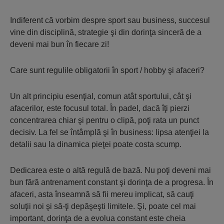
Indiferent că vorbim despre sport sau business, succesul
vine din disciplină, strategie şi din dorinţa sinceră de a
deveni mai bun în fiecare zi!
Care sunt regulile obligatorii în sport / hobby şi afaceri?
Un alt principiu esenţial, comun atât sportului, cât şi
afacerilor, este focusul total. În padel, dacă îţi pierzi
concentrarea chiar şi pentru o clipă, poţi rata un punct
decisiv. La fel se întâmplă şi în business: lipsa atenţiei la
detalii sau la dinamica pieţei poate costa scump.
Dedicarea este o altă regulă de bază. Nu poţi deveni mai
bun fără antrenament constant şi dorinţa de a progresa. În
afaceri, asta înseamnă să fii mereu implicat, să cauţi
soluţii noi şi să-ţi depăşeşti limitele. Şi, poate cel mai
important, dorinţa de a evolua constant este cheia