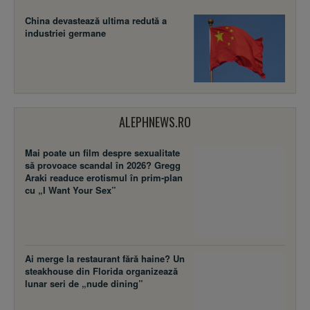
China devastează ultima redută a
industriei germane
ALEPHNEWS.RO
Mai poate un film despre sexualitate
să provoace scandal în 2026? Gregg
Araki readuce erotismul în prim-plan
cu „I Want Your Sex”
Ai merge la restaurant fără haine? Un
steakhouse din Florida organizează
lunar seri de „nude dining”