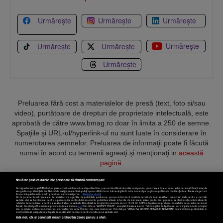
Urmărește
Urmărește
Urmărește
Urmărește
Urmărește
Urmărește
Urmărește
Preluarea fără cost a materialelor de presă (text, foto si/sau
video), purtătoare de drepturi de proprietate intelectuală, este
aprobată de către www.bmag.ro doar în limita a 250 de semne.
Spaţiile şi URL-ul/hyperlink-ul nu sunt luate în considerare în
numerotarea semnelor. Preluarea de informaţii poate fi făcută
numai în acord cu termenii agreaţi şi menţionaţi in
această
pagină
.
Nouă ne pasă ca datele tale personale să rămână confidențiale
Noi și partenerii noștri
589
stocăm și/sau accesăm informații pe dispozitivul dvs., precum identificatorii cookie unici pentru prelucrarea datelor cu caracter personal. Puteți accepta
sau gestiona preferințele dvs. făcând clic mai jos, respectiv vă puteți opune utilizării unui interes legitim în orice moment pe pagina cu politica de confidențialitate. Aceste alegeri vor
fi raportate partenerilor noștri și nu vă vor afecta navigarea.
Mai multe detalii
Noi si partenerii nostri (retelele de socializare si agentiile de publicitate partenere, precum si furnizorii nostri de servicii de date analitice) prelucram date pentru a permite
Termeni și condiții
Confidențialitate
Cookies
Contact
website-ului sa functioneze, pentru a personaliza continutul si anunturile publicitare afisate in functie de interesele si/sau profilul dvs., pentru a va oferi functionalitati aferente
retelelor de socializare si pentru a analiza traficul pe website. Beneficiati de drepturile prevazute de art. 15-22 din GDPR in legatura cu prelucrarea datelor cu caracter personal.
Aceste drepturi pot fi exercitate prin modalitatea indicata
aici
. Prin click pe “ACCEPT TOATE”, acceptati folosirea tuturor Tehnologiilor de tip Cookie, care implica inclusiv acceptul
dvs. cu privire la stocarea/accesarea informatiilor de catre Vendor-ii cu care colaboram. Prin click pe “VREAU SA MODIFIC SETARILE INDIVIDUAL” puteti schimba preferintele in
mod individual, mai putin cele legate de cookie strict necesare pentru functionarea website-ului.
Atât noi, cât și partenerii noștri prelucrăm datele pentru a oferi:
Copyright © 2025 BUSINESSMEX S.A.