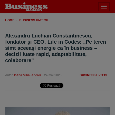
Desch
meniu
HOME
BUSINESS HI-TECH
Alexandru Luchian Constantinescu,
fondator şi CEO, Life in Codes: „Pe teren
simt aceeaşi energie ca în business –
decizii luate rapid, adaptabilitate,
colaborare”
Autor:
Ioana Mihai-Andrei
24 mai 2025
BUSINESS HI-TECH