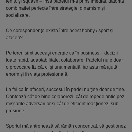
tenis, şi squash – însă padelul m-a prins imediat, datorită
combinaţiei perfecte între strategie, dinamism şi
socializare.
Ce corespondenţe există între acest hobby / sport şi
afaceri?
Pe teren simt aceeaşi energie ca în business – decizii
luate rapid, adaptabilitate, colaborare. Padelul nu e doar
o provocare fizică, ci şi una mentală, iar asta mă ajută
enorm şi în viaţa profesională.
La fel ca în afaceri, succesul în padel nu ţine doar de tine.
Contează cât de bine colaborezi, cât de repede anticipezi
mişcările adversarilor şi cât de eficient reacţionezi sub
presiune.
Sportul mă antrenează să rămân concentrat, să gestionez