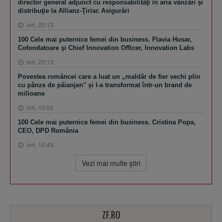
director general adjunct cu responsabilităţi în aria vânzări şi
distribuţie la Allianz-Ţiriac Asigurări
ieri, 20:13
100 Cele mai puternice femei din business. Flavia Husar,
Cofondatoare şi Chief Innovation Officer, Innovation Labs
ieri, 20:13
Povestea româncei care a luat un „maldăr de fier vechi plin
cu pânze de păianjen" şi l-a transformat într-un brand de
milioane
ieri, 10:50
100 Cele mai puternice femei din business. Cristina Popa,
CEO, DPD România
ieri, 10:49
Vezi mai multe ştiri
ZF.RO