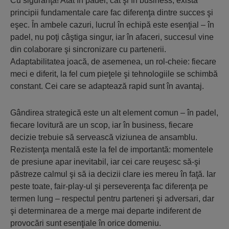
Cu siguranţă! Atât în padel, cât şi în business, există
principii fundamentale care fac diferenţa dintre succes şi
eşec. În ambele cazuri, lucrul în echipă este esenţial – în
padel, nu poţi câştiga singur, iar în afaceri, succesul vine
din colaborare şi sincronizare cu partenerii.
Adaptabilitatea joacă, de asemenea, un rol-cheie: fiecare
meci e diferit, la fel cum pieţele şi tehnologiile se schimbă
constant. Cei care se adaptează rapid sunt în avantaj.
Gândirea strategică este un alt element comun – în padel,
fiecare lovitură are un scop, iar în business, fiecare
decizie trebuie să servească viziunea de ansamblu.
Rezistenţa mentală este la fel de importantă: momentele
de presiune apar inevitabil, iar cei care reuşesc să-şi
păstreze calmul şi să ia decizii clare ies mereu în faţă. Iar
peste toate, fair-play-ul şi perseverenţa fac diferenţa pe
termen lung – respectul pentru parteneri şi adversari, dar
şi determinarea de a merge mai departe indiferent de
provocări sunt esenţiale în orice domeniu.