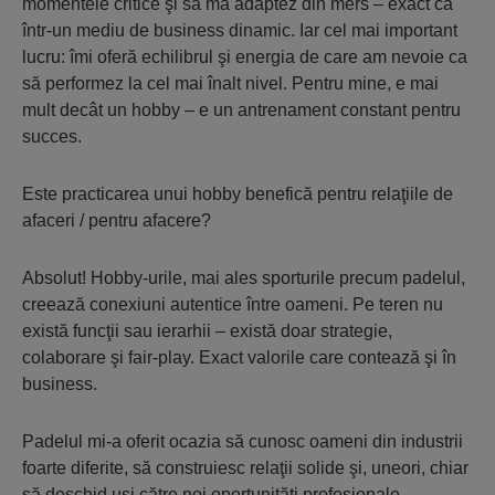
momentele critice şi să mă adaptez din mers – exact ca
într-un mediu de business dinamic. Iar cel mai important
lucru: îmi oferă echilibrul şi energia de care am nevoie ca
să performez la cel mai înalt nivel. Pentru mine, e mai
mult decât un hobby – e un antrenament constant pentru
succes.
Este practicarea unui hobby benefică pentru relaţiile de
afaceri / pentru afacere?
Absolut! Hobby-urile, mai ales sporturile precum padelul,
creează conexiuni autentice între oameni. Pe teren nu
există funcţii sau ierarhii – există doar strategie,
colaborare şi fair-play. Exact valorile care contează şi în
business.
Padelul mi-a oferit ocazia să cunosc oameni din industrii
foarte diferite, să construiesc relaţii solide şi, uneori, chiar
să deschid uşi către noi oportunităţi profesionale.