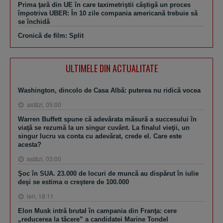
Prima ţară din UE în care taximetriştii câştigă un proces
împotriva UBER: În 10 zile compania americană trebuie să
se închidă
Cronică de film: Split
ULTIMELE DIN ACTUALITATE
Washington, dincolo de Casa Albă: puterea nu ridică vocea
astăzi, 05:00
Warren Buffett spune că adevărata măsură a succesului în
viaţă se rezumă la un singur cuvânt. La finalul vieţii, un
singur lucru va conta cu adevărat, crede el. Care este
acesta?
astăzi, 03:00
Şoc în SUA. 23.000 de locuri de muncă au dispărut în iulie
deşi se estima o creştere de 100.000
ieri, 18:11
Elon Musk intră brutal în campania din Franţa: cere
„reducerea la tăcere” a candidatei Marine Tondel