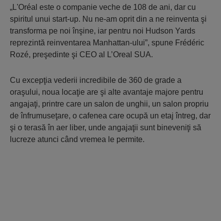
„L'Oréal este o companie veche de 108 de ani, dar cu
spiritul unui start-up. Nu ne-am oprit din a ne reinventa şi
transforma pe noi înşine, iar pentru noi Hudson Yards
reprezintă reinventarea Manhattan-ului”, spune Frédéric
Rozé, preşedinte şi CEO al L’Oreal SUA.
Cu excepţia vederii incredibile de 360 de grade a
oraşului, noua locaţie are şi alte avantaje majore pentru
angajaţi, printre care un salon de unghii, un salon propriu
de înfrumuseţare, o cafenea care ocupă un etaj întreg, dar
şi o terasă în aer liber, unde angajaţii sunt bineveniţi să
lucreze atunci când vremea le permite.