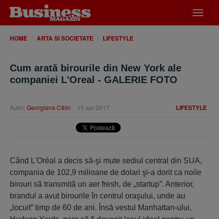
Desch
meniu
HOME
ARTA SI SOCIETATE
LIFESTYLE
Cum arată birourile din New York ale
companiei L'Oreal - GALERIE FOTO
Autor:
Georgiana Călin
15 apr 2017
LIFESTYLE
Când L'Oréal a decis să-şi mute sediul central din SUA,
compania de 102,9 milioane de dolari şi-a dorit ca noile
birouri să transmită un aer fresh, de „startup”. Anterior,
brandul a avut birourile în centrul oraşului, unde au
„locuit” timp de 60 de ani. Însă vestul Manhattan-ului,