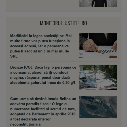
MONITORULJUSTITIEI.RO
Modificări la legea societăţilor: Mai
multe firme vor putea funcţiona la
aceeaşi adresă, iar o persoană va
putea fi asociat unic în mai multe
SRL
Decizie ÎCCJ: Dacă laşi o persoană ce
a consumat alcool să îţi conducă
maşina, răspunzi penal doar dacă
alcoolemia şoferului trece de 0,80 g/l
Cum urma să devină Insula Belina un
adevărat paradis fiscal: O lege cu
numeroase facilităţi şi scutiri de taxe,
adoptată de Parlament în aprilie 2019,
a fost declarată ulterior
neconstituţională