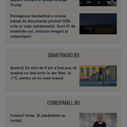
Trump
Pentagonul declasifică a cincea
tranșă de documente privind OZN-
urile și viața extraterestră. Sunt 41 de
materiale noi, inclusiv imagini și
videoclipuri
SMARTRADIO.RO
Austria| Un elev de 9 ani a fost pus să
susţină un test scris în aer liber, la
-1°C, pentru că nu avea mască
COMEDYMALL.RO
Vremuri triste. Şi păcănelele se
închid.