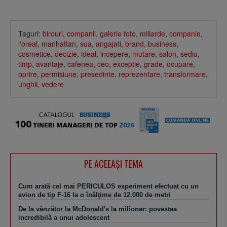
Taguri:
birouri
,
companii
,
galerie foto
,
miliarde
,
companie
,
l'oreal
,
manhattan
,
sua
,
angajati
,
brand
,
business
,
cosmetice
,
decizie
,
ideal
,
incepere
,
mutare
,
salon
,
sediu
,
timp
,
avantaje
,
cafenea
,
ceo
,
exceptie
,
grade
,
ocupare
,
oprire
,
permisiune
,
presedinte
,
reprezentare
,
transformare
,
unghii
,
vedere
PE ACEEAŞI TEMA
Cum arată cel mai PERICULOS experiment efectuat cu un
avion de tip F-16 la o înălţime de 12.000 de metri
De la vânzător la McDonald's la milionar: povestea
incredibilă a unui adolescent