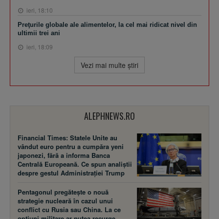
ieri, 18:10
Preţurile globale ale alimentelor, la cel mai ridicat nivel din
ultimii trei ani
ieri, 18:09
Vezi mai multe ştiri
ALEPHNEWS.RO
Financial Times: Statele Unite au
vândut euro pentru a cumpăra yeni
japonezi, fără a informa Banca
Centrală Europeană. Ce spun analiștii
despre gestul Administrației Trump
Pentagonul pregătește o nouă
strategie nucleară în cazul unui
conflict cu Rusia sau China. La ce
opțiuni militare ar putea recurge