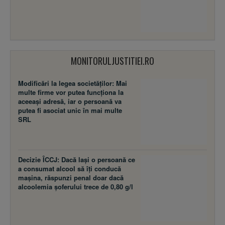
MONITORULJUSTITIEI.RO
Modificări la legea societăţilor: Mai
multe firme vor putea funcţiona la
aceeaşi adresă, iar o persoană va
putea fi asociat unic în mai multe
SRL
Decizie ÎCCJ: Dacă laşi o persoană ce
a consumat alcool să îţi conducă
maşina, răspunzi penal doar dacă
alcoolemia şoferului trece de 0,80 g/l