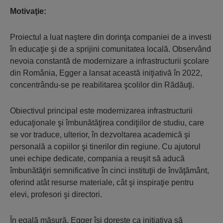
Motivaţie:
Proiectul a luat naştere din dorinţa companiei de a investi
în educaţie şi de a sprijini comunitatea locală. Observând
nevoia constantă de modernizare a infrastructurii şcolare
din România, Egger a lansat această iniţiativă în 2022,
concentrându-se pe reabilitarea şcolilor din Rădăuţi.
Obiectivul principal este modernizarea infrastructurii
educaţionale şi îmbunătăţirea condiţiilor de studiu, care
se vor traduce, ulterior, în dezvoltarea academică şi
personală a copiilor şi tinerilor din regiune. Cu ajutorul
unei echipe dedicate, compania a reuşit să aducă
îmbunătăţiri semnificative în cinci instituţii de învăţământ,
oferind atât resurse materiale, cât şi inspiraţie pentru
elevi, profesori şi directori.
În egală măsură, Egger îşi doreşte ca iniţiativa să