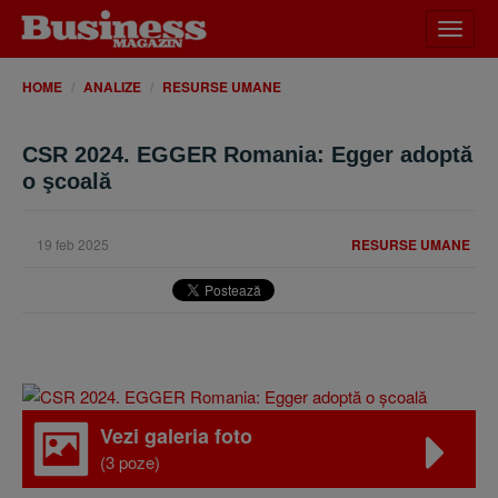
Desch
meniu
HOME
ANALIZE
RESURSE UMANE
CSR 2024. EGGER Romania: Egger adoptă
o şcoală
19 feb 2025
RESURSE UMANE
Vezi galeria foto
(3 poze)