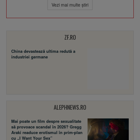
Vezi mai multe ştiri
ZF.RO
China devastează ultima redută a
industriei germane
ALEPHNEWS.RO
Mai poate un film despre sexualitate
să provoace scandal în 2026? Gregg
Araki readuce erotismul în prim-plan
cu „I Want Your Sex”