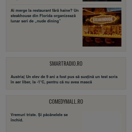
Ai merge la restaurant fără haine? Un
steakhouse din Florida organizează
lunar seri de „nude dining”
SMARTRADIO.RO
Austria| Un elev de 9 ani a fost pus să susţină un test scris
în aer liber, la -1°C, pentru că nu avea mască
COMEDYMALL.RO
Vremuri triste. Şi păcănelele se
închid.