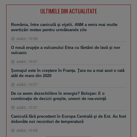
ULTIMELE DIN ACTUALITATE
România, între caniculă şi vijelii. ANM a emis mai multe
avertizări meteo pentru următoarele zile
astăzi, 10:58
O nouă erupţie a vulcanului Etna cu fântâni de lavă şi nor
vulcanic
astăzi, 10:57
Şomajul este în creştere în Franţa. Ţara nu a mai avut o rată
atât de mare din 2020
astăzi, 10:57
De ce avem dezechilibre în energie? Bolojan: E o
combinaţie de decizii greşite, uneori de rea-voinţă
astăzi, 10:57
Caniculă fără precedent în Europa Centrală şi de Est. Au fost
doborâte noi recorduri de temperatură
astăzi, 10:56