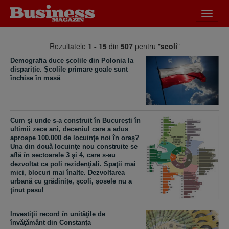
Desch
meniu
Rezultatele
1 - 15
din
507
pentru "
scoli
"
Demografia duce şcolile din Polonia la
dispariţie. Şcolile primare goale sunt
închise în masă
Cum şi unde s-a construit în Bucureşti în
ultimii zece ani, deceniul care a adus
aproape 100.000 de locuinţe noi în oraş?
Una din două locuinţe nou construite se
află în sectoarele 3 şi 4, care s-au
dezvoltat ca poli rezidenţiali. Spaţii mai
mici, blocuri mai înalte. Dezvoltarea
urbană cu grădiniţe, şcoli, şosele nu a
ţinut pasul
Investiţii record în unităţile de
învăţământ din Constanţa