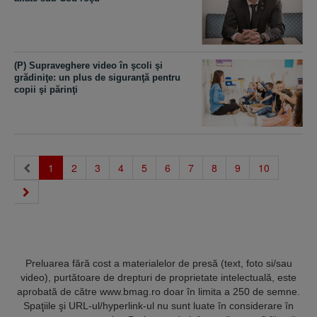
(P) Supraveghere video în şcoli şi
grădiniţe: un plus de siguranţă pentru
copii şi părinţi
(current)
1
2
3
4
5
6
7
8
9
10
Preluarea fără cost a materialelor de presă (text, foto si/sau
video), purtătoare de drepturi de proprietate intelectuală, este
aprobată de către www.bmag.ro doar în limita a 250 de semne.
Spaţiile şi URL-ul/hyperlink-ul nu sunt luate în considerare în