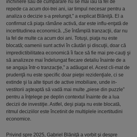
închiriere sau de cumpărare nu se mai iau la fel de
repede ca acum doi-trei ani, iar timpul necesar pentru a
analiza o decizie s-a prelungit,” a explicat Blăniţă. El a
confirmat că piaţa rămâne activă, dar este influ-enţată de
incertitudinea economică. „Se întâmplă tranzacţii, dar nu
la fel de multe ca acum doi ani. Totuşi, piaţa nu este
blocată; oamenii sunt activi în căutări şi discuţii, doar că
impredictibilitatea economică îi face să fie mai pre-cauţi şi
să analizeze mai îndelungat fiecare detaliu înainte de a
se angaja într-o tranzacţie,” a adăugat el. Acest cli-mat de
prudenţă nu este specific doar pieţei rezidenţiale, ci se
extinde şi la alte tipuri de active imobiliare, unde in-
vestitorii aşteaptă să vadă mai multe „piese din puzzle”
pentru a înţelege pe deplin contextul înainte de a lua
decizii de investiţie. Astfel, deşi piaţa nu este blocată,
ritmul deciziilor este încetinit de multiplele incertitudini
economice.
Privind spre 2025, Gabriel Blăniţă a vorbit şi despre