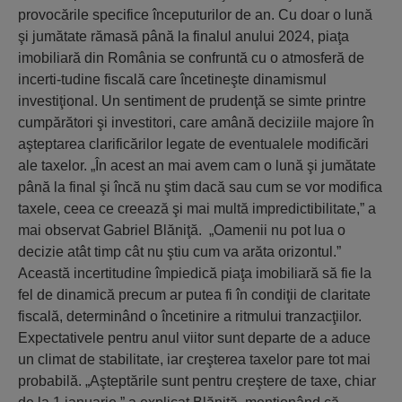
provocările specifice începuturilor de an. Cu doar o lună
şi jumătate rămasă până la finalul anului 2024, piaţa
imobiliară din România se confruntă cu o atmosferă de
incerti-tudine fiscală care încetineşte dinamismul
investiţional. Un sentiment de prudenţă se simte printre
cumpărători şi investitori, care amână deciziile majore în
aşteptarea clarificărilor legate de eventualele modificări
ale taxelor. „În acest an mai avem cam o lună şi jumătate
până la final şi încă nu ştim dacă sau cum se vor modifica
taxele, ceea ce creează şi mai multă impredictibilitate,” a
mai observat Gabriel Blăniţă. „Oamenii nu pot lua o
decizie atât timp cât nu ştiu cum va arăta orizontul.”
Această incertitudine împiedică piaţa imobiliară să fie la
fel de dinamică precum ar putea fi în condiţii de claritate
fiscală, determinând o încetinire a ritmului tranzacţiilor.
Expectativele pentru anul viitor sunt departe de a aduce
un climat de stabilitate, iar creşterea taxelor pare tot mai
probabilă. „Aşteptările sunt pentru creştere de taxe, chiar