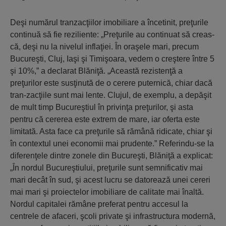
Deşi numărul tranzacţiilor imobiliare a încetinit, preţurile
continuă să fie reziliente: „Preţurile au continuat să creas-
că, deşi nu la nivelul inflaţiei. În oraşele mari, precum
Bucureşti, Cluj, Iaşi şi Timişoara, vedem o creştere între 5
şi 10%,” a declarat Blăniţă. „Această rezistenţă a
preţurilor este susţinută de o cerere puternică, chiar dacă
tran-zacţiile sunt mai lente. Clujul, de exemplu, a depăşit
de mult timp Bucureştiul în privinţa preţurilor, şi asta
pentru că cererea este extrem de mare, iar oferta este
limitată. Asta face ca preţurile să rămână ridicate, chiar şi
în contextul unei economii mai prudente.” Referindu-se la
diferenţele dintre zonele din Bucureşti, Blăniţă a explicat:
„În nordul Bucureştiului, preţurile sunt semnificativ mai
mari decât în sud, şi acest lucru se datorează unei cereri
mai mari şi proiectelor imobiliare de calitate mai înaltă.
Nordul capitalei rămâne preferat pentru accesul la
centrele de afaceri, şcoli private şi infrastructura modernă,