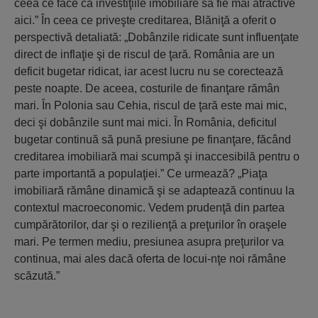
ceea ce face ca investiţiile imobiliare să fie mai atractive
aici.” În ceea ce priveşte creditarea, Blăniţă a oferit o
perspectivă detaliată: „Dobânzile ridicate sunt influenţate
direct de inflaţie şi de riscul de ţară. România are un
deficit bugetar ridicat, iar acest lucru nu se corectează
peste noapte. De aceea, costurile de finanţare rămân
mari. În Polonia sau Cehia, riscul de ţară este mai mic,
deci şi dobânzile sunt mai mici. În România, deficitul
bugetar continuă să pună presiune pe finanţare, făcând
creditarea imobiliară mai scumpă şi inaccesibilă pentru o
parte importantă a populaţiei.” Ce urmează? „Piaţa
imobiliară rămâne dinamică şi se adaptează continuu la
contextul macroeconomic. Vedem prudenţă din partea
cumpărătorilor, dar şi o rezilienţă a preţurilor în oraşele
mari. Pe termen mediu, presiunea asupra preţurilor va
continua, mai ales dacă oferta de locui-nţe noi rămâne
scăzută.”