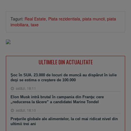
Taguri:
Real Estate
,
Piata rezidentiala
,
piata muncii
,
piata
imobiliara
,
taxe
ULTIMELE DIN ACTUALITATE
Şoc în SUA. 23.000 de locuri de muncă au dispărut în iulie
deşi se estima o creştere de 100.000
astăzi, 18:11
Elon Musk intră brutal în campania din Franţa: cere
„reducerea la tăcere” a candidatei Marine Tondel
astăzi, 18:10
Preţurile globale ale alimentelor, la cel mai ridicat nivel din
ultimii trei ani