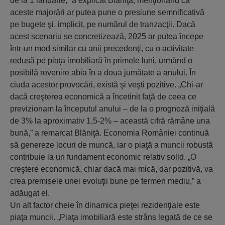
de la 1 ianuarie,” a explicat Blăniţă, menţionând că
aceste majorări ar putea pune o presiune semnificativă
pe bugete şi, implicit, pe numărul de tranzacţii. Dacă
acest scenariu se concretizează, 2025 ar putea începe
într-un mod similar cu anii precedenţi, cu o activitate
redusă pe piaţa imobiliară în primele luni, urmând o
posibilă revenire abia în a doua jumătate a anului. În
ciuda acestor provocări, există şi veşti pozitive. „Chi-ar
dacă creşterea economică a încetinit faţă de ceea ce
previzionam la începutul anului – de la o prognoză iniţială
de 3% la aproximativ 1,5-2% – această cifră rămâne una
bună,” a remarcat Blăniţă. Economia României continuă
să genereze locuri de muncă, iar o piaţă a muncii robustă
contribuie la un fundament economic relativ solid. „O
creştere economică, chiar dacă mai mică, dar pozitivă, va
crea premisele unei evoluţii bune pe termen mediu,” a
adăugat el.
Un alt factor cheie în dinamica pieţei rezidenţiale este
piaţa muncii. „Piaţa imobiliară este strâns legată de ce se