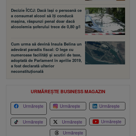
Decizie ÎCCJ: Dacă laşi o persoană ce
a consumat alcool să îţi conducă
maşina, răspunzi penal doar dacă
alcoolemia şoferului trece de 0,80 g/l
Cum urma să devină Insula Belina un
adevărat paradis fiscal: O lege cu
numeroase facilităţi şi scutiri de taxe,
adoptată de Parlament în aprilie 2019,
a fost declarată ulterior
neconstituţională
URMĂREȘTE BUSINESS MAGAZIN
Urmărește
Urmărește
Urmărește
Urmărește
Urmărește
Urmărește
Urmărește