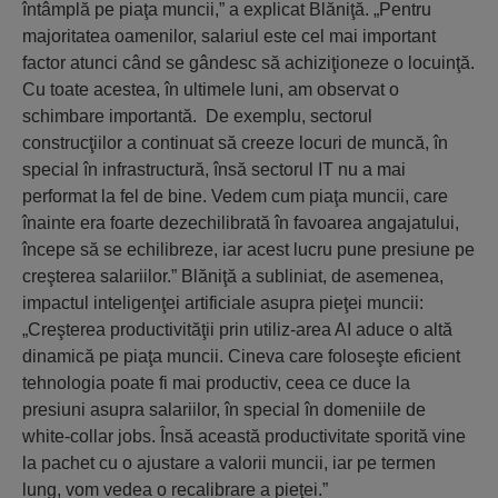
întâmplă pe piaţa muncii,” a explicat Blăniţă. „Pentru
majoritatea oamenilor, salariul este cel mai important
factor atunci când se gândesc să achiziţioneze o locuinţă.
Cu toate acestea, în ultimele luni, am observat o
schimbare importantă. De exemplu, sectorul
construcţiilor a continuat să creeze locuri de muncă, în
special în infrastructură, însă sectorul IT nu a mai
performat la fel de bine. Vedem cum piaţa muncii, care
înainte era foarte dezechilibrată în favoarea angajatului,
începe să se echilibreze, iar acest lucru pune presiune pe
creşterea salariilor.” Blăniţă a subliniat, de asemenea,
impactul inteligenţei artificiale asupra pieţei muncii:
„Creşterea productivităţii prin utiliz-area AI aduce o altă
dinamică pe piaţa muncii. Cineva care foloseşte eficient
tehnologia poate fi mai productiv, ceea ce duce la
presiuni asupra salariilor, în special în domeniile de
white-collar jobs. Însă această productivitate sporită vine
la pachet cu o ajustare a valorii muncii, iar pe termen
lung, vom vedea o recalibrare a pieţei.”