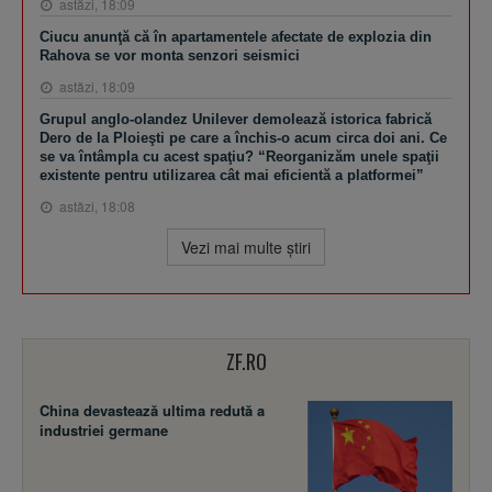
astăzi, 18:09
Ciucu anunţă că în apartamentele afectate de explozia din
Rahova se vor monta senzori seismici
astăzi, 18:09
Grupul anglo-olandez Unilever demolează istorica fabrică
Dero de la Ploieşti pe care a închis-o acum circa doi ani. Ce
se va întâmpla cu acest spaţiu? “Reorganizăm unele spaţii
existente pentru utilizarea cât mai eficientă a platformei”
astăzi, 18:08
Vezi mai multe ştiri
ZF.RO
China devastează ultima redută a
industriei germane