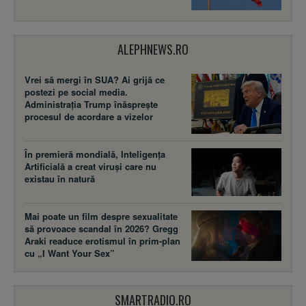
ALEPHNEWS.RO
Vrei să mergi în SUA? Ai grijă ce
postezi pe social media.
Administrația Trump înăsprește
procesul de acordare a vizelor
În premieră mondială, Inteligența
Artificială a creat viruși care nu
existau în natură
Mai poate un film despre sexualitate
să provoace scandal în 2026? Gregg
Araki readuce erotismul în prim-plan
cu „I Want Your Sex”
SMARTRADIO.RO