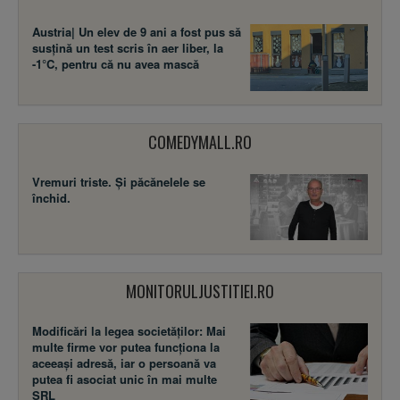
Austria| Un elev de 9 ani a fost pus să
susţină un test scris în aer liber, la
-1°C, pentru că nu avea mască
COMEDYMALL.RO
Vremuri triste. Şi păcănelele se
închid.
MONITORULJUSTITIEI.RO
Modificări la legea societăţilor: Mai
multe firme vor putea funcţiona la
aceeaşi adresă, iar o persoană va
putea fi asociat unic în mai multe
SRL