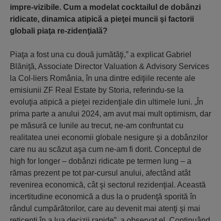
impre-vizibile. Cum a modelat cocktailul de dobânzi
ridicate, dinamica atipică a pieţei muncii şi factorii
globali piaţa re-zidenţială?
Piaţa a fost una cu două jumătăţi,” a explicat Gabriel
Blăniţă, Associate Director Valuation & Advisory Services
la Col-liers România, în una dintre ediţiile recente ale
emisiunii ZF Real Estate by Storia, referindu-se la
evoluţia atipică a pieţei rezidenţiale din ultimele luni. „În
prima parte a anului 2024, am avut mai mult optimism, dar
pe măsură ce lunile au trecut, ne-am confruntat cu
realitatea unei economii globale nesigure şi a dobânzilor
care nu au scăzut aşa cum ne-am fi dorit. Conceptul de
high for longer – dobânzi ridicate pe termen lung – a
rămas prezent pe tot par-cursul anului, afectând atât
revenirea economică, cât şi sectorul rezidenţial. Această
incertitudine economică a dus la o prudenţă sporită în
rândul cumpărătorilor, care au devenit mai atenţi şi mai
reticenţi în a lua decizii rapide”, a observat el. Continuând