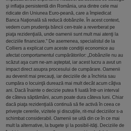
şi inflaţia persistentă din România, una dintre cele mai
ridicate din Uniunea Euro-peană, care a împiedicat
Banca Naţională să reducă dobânzile. În acest context,
vedem cum prudenţa băncii cen-trale a reverberat pe
piaţa rezidenţială, unde oamenii sunt mult mai atenţi la
deciziile financiare.” De asemenea, specialistul de la
Colliers a explicat cum aceste condiţii economice au
afectat comportamentul cumpărătorilor: „Dobânzile nu au
scăzut aşa cum ne-am aşteptat, iar acest lucru a avut un
impact direct asupra procesului de cumpărare. Oamenii
au devenit mai precauţi, iar deciziile de a închiria sau
cumpăra o locuinţă durează mai mult decât acum câţiva
ani. Dacă înainte o decizie putea fi luată într-un interval
de câteva săptămâni, acum poate dura câteva luni. Chiar
dacă piaţa rezidenţială continuă să fie activă în ceea ce
priveşte cererile, vizitele şi discuţiile, rit-mul deciziilor s-a
schimbat considerabil. Oamenii se uită din ce în ce mai
mult la alternative, la bugete şi la posibil-ităţi. Deciziile de