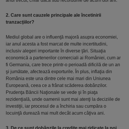
anul trecut, chiar dacă sub recordurile de acum doi ani.
2. Care sunt cauzele principale ale încetinirii
tranzacţiilor?
Mediul global are o influenţă majoră asupra economiei,
iar anul acesta a fost marcat de multe incertitudini,
inclusiv alegeri importante în diverse ţări. Situaţia
economică a partenerilor comerciali ai României, cum ar
fi Germania, care trece printr-o perioadă dificilă de un an
şi jumătate, afectează exporturile. În plus, inflaţia din
România este una dintre cele mai mari din Uniunea
Europeană, ceea ce a frânat scăderea dobânzilor.
Prudenţa Băncii Naţionale se vede şi în piaţa
rezidenţială, unde oamenii sunt mai atenţi la deciziile de
investiţii, iar procesul de a închiria sau cumpăra o
locuinţă durează mai mult decât acum câţiva ani.
3. De ce sunt dobânzile la credite mai ridicate la noi