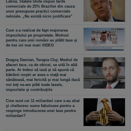
Latină. Statele Unite impun tarife
comerciale de 25% Braziliei din cauza
unor presupuse practici comerciale
neloiale. „Nu există nicio justificare”
Cum s-a realizat de fapt majorarea
impozitului pe proprietate. Motivul
pentru care unii români au plătit taxe şi
de trei ori mai mari VIDEO
Dragoş Damian, Terapia Cluj: Mediul de
afaceri tace, ca de obicei, se uită în altă
parte. Ar trebui să iasă şi să spună că
bătrânii noştri ar avea o viaţă mai
sănătoasă, mai fericită şi mai lungă dacă
noi toţi ne-am plăti toate taxele,
impozitele şi contribuţiile
Cine sunt cei 11 miliardari care s-au aliat
şi cheltuiesc sume fabuloase pentru a
respinge introducerea unei taxe pentru
miliardari?