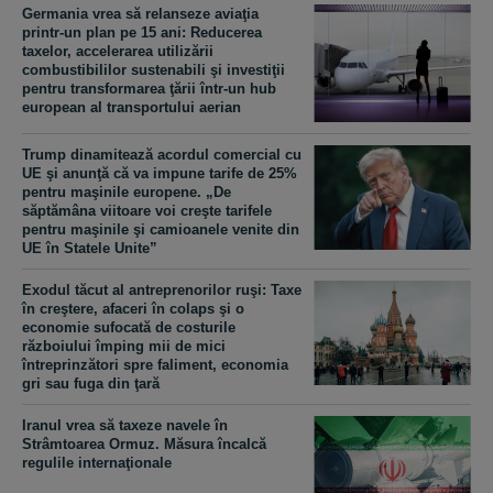
Germania vrea să relanseze aviaţia
printr-un plan pe 15 ani: Reducerea
taxelor, accelerarea utilizării
combustibililor sustenabili şi investiţii
pentru transformarea ţării într-un hub
european al transportului aerian
Trump dinamitează acordul comercial cu
UE şi anunţă că va impune tarife de 25%
pentru maşinile europene. „De
săptămâna viitoare voi creşte tarifele
pentru maşinile şi camioanele venite din
UE în Statele Unite”
Exodul tăcut al antreprenorilor ruşi: Taxe
în creştere, afaceri în colaps şi o
economie sufocată de costurile
războiului împing mii de mici
întreprinzători spre faliment, economia
gri sau fuga din ţară
Iranul vrea să taxeze navele în
Strâmtoarea Ormuz. Măsura încalcă
regulile internaţionale