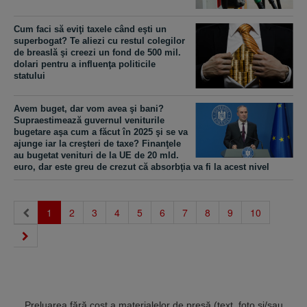
Cum faci să eviţi taxele când eşti un
superbogat? Te aliezi cu restul colegilor
de breaslă şi creezi un fond de 500 mil.
dolari pentru a influenţa politicile
statului
Avem buget, dar vom avea şi bani?
Supraestimează guvernul veniturile
bugetare aşa cum a făcut în 2025 şi se va
ajunge iar la creşteri de taxe? Finanţele
au bugetat venituri de la UE de 20 mld.
euro, dar este greu de crezut că absorbţia va fi la acest nivel
(current)
1
2
3
4
5
6
7
8
9
10
Preluarea fără cost a materialelor de presă (text, foto si/sau