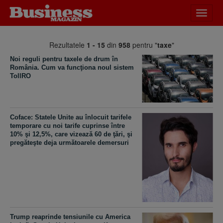
Desch
meniu
Rezultatele
1 - 15
din
958
pentru "
taxe
"
Noi reguli pentru taxele de drum în
România. Cum va funcţiona noul sistem
TollRO
Coface: Statele Unite au înlocuit tarifele
temporare cu noi tarife cuprinse între
10% şi 12,5%, care vizează 60 de ţări, şi
pregăteşte deja următoarele demersuri
Trump reaprinde tensiunile cu America