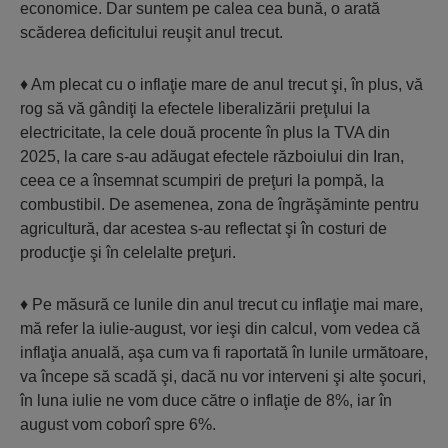
economice. Dar suntem pe calea cea bună, o arată
scăderea deficitului reuşit anul trecut.
♦ Am plecat cu o inflaţie mare de anul trecut şi, în plus, vă
rog să vă gândiţi la efectele liberalizării preţului la
electricitate, la cele două procente în plus la TVA din
2025, la care s-au adăugat efectele războiului din Iran,
ceea ce a însemnat scumpiri de preţuri la pompă, la
combustibil. De asemenea, zona de îngrăşăminte pentru
agricultură, dar acestea s-au reflectat şi în costuri de
producţie şi în celelalte preţuri.
♦ Pe măsură ce lunile din anul trecut cu inflaţie mai mare,
mă refer la iulie-august, vor ieşi din calcul, vom vedea că
inflaţia anuală, aşa cum va fi raportată în lunile următoare,
va începe să scadă şi, dacă nu vor interveni şi alte şocuri,
în luna iulie ne vom duce către o inflaţie de 8%, iar în
august vom coborî spre 6%.