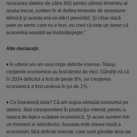
revizuirea datelor de către INS pentru ultimul trimestru al
anului trecut, suntem în al doilea trimestru de recesiune
tehnică şi acesta era un efect previzibil. Şi chiar dacă
pare un semn care nu e bun, eu cred că este un semn că
economia noastră se însănătoşeşte.”
Alte declaraţii:
♦ În ultimii ani am avut nişte deficite imense. Totuşi,
creşterile economice au fost destul de mici. Gândiţi-vă că
în 2024 deficitul a fost de peste 9%, iar creşterea
economică a fost undeva în jur de 1%.
♦ Ce înseamnă asta? Că am supra-stimulat consumul pe
datorie, fără corespondent în producţia internă, pentru a
masca de fapt o scădere economică. Şi acum suntem într-
un moment al adevărului. Aceasta este starea reală a
economiei, fără deficite imense, care sunt gândite doar pe