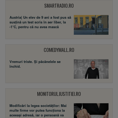
SMARTRADIO.RO
Austria| Un elev de 9 ani a fost pus să
susţină un test scris în aer liber, la
-1°C, pentru că nu avea mască
COMEDYMALL.RO
Vremuri triste. Şi păcănelele se
închid.
MONITORULJUSTITIEI.RO
Modificări la legea societăţilor: Mai
multe firme vor putea funcţiona la
aceeaşi adresă, iar o persoană va