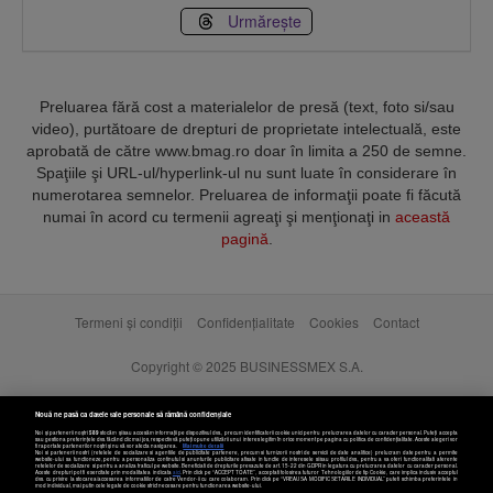
Urmărește
Preluarea fără cost a materialelor de presă (text, foto si/sau
video), purtătoare de drepturi de proprietate intelectuală, este
aprobată de către www.bmag.ro doar în limita a 250 de semne.
Spaţiile şi URL-ul/hyperlink-ul nu sunt luate în considerare în
numerotarea semnelor. Preluarea de informaţii poate fi făcută
numai în acord cu termenii agreaţi şi menţionaţi in
această
pagină
.
Termeni și condiții
Confidențialitate
Cookies
Contact
Copyright © 2025 BUSINESSMEX S.A.
Nouă ne pasă ca datele tale personale să rămână confidențiale
Noi și partenerii noștri
589
stocăm și/sau accesăm informații pe dispozitivul dvs., precum identificatorii cookie unici pentru prelucrarea datelor cu caracter personal. Puteți accepta
sau gestiona preferințele dvs. făcând clic mai jos, respectiv vă puteți opune utilizării unui interes legitim în orice moment pe pagina cu politica de confidențialitate. Aceste alegeri vor
fi raportate partenerilor noștri și nu vă vor afecta navigarea.
Mai multe detalii
Noi si partenerii nostri (retelele de socializare si agentiile de publicitate partenere, precum si furnizorii nostri de servicii de date analitice) prelucram date pentru a permite
website-ului sa functioneze, pentru a personaliza continutul si anunturile publicitare afisate in functie de interesele si/sau profilul dvs., pentru a va oferi functionalitati aferente
retelelor de socializare si pentru a analiza traficul pe website. Beneficiati de drepturile prevazute de art. 15-22 din GDPR in legatura cu prelucrarea datelor cu caracter personal.
Aceste drepturi pot fi exercitate prin modalitatea indicata
aici
. Prin click pe “ACCEPT TOATE”, acceptati folosirea tuturor Tehnologiilor de tip Cookie, care implica inclusiv acceptul
dvs. cu privire la stocarea/accesarea informatiilor de catre Vendor-ii cu care colaboram. Prin click pe “VREAU SA MODIFIC SETARILE INDIVIDUAL” puteti schimba preferintele in
mod individual, mai putin cele legate de cookie strict necesare pentru functionarea website-ului.