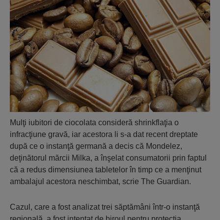
Mulţi iubitori de ciocolata consideră shrinkflaţia o
infracţiune gravă, iar acestora li s-a dat recent dreptate
după ce o instanţă germană a decis că Mondelez,
deţinătorul mărcii Milka, a înşelat consumatorii prin faptul
că a redus dimensiunea tabletelor în timp ce a menţinut
ambalajul acestora neschimbat, scrie The Guardian.
Cazul, care a fost analizat trei săptămâni într-o instanţă
regională, a fost intentat de biroul pentru protecţia