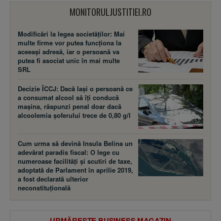
MONITORULJUSTITIEI.RO
Modificări la legea societăţilor: Mai
multe firme vor putea funcţiona la
aceeaşi adresă, iar o persoană va
putea fi asociat unic în mai multe
SRL
Decizie ÎCCJ: Dacă laşi o persoană ce
a consumat alcool să îţi conducă
maşina, răspunzi penal doar dacă
alcoolemia şoferului trece de 0,80 g/l
Cum urma să devină Insula Belina un
adevărat paradis fiscal: O lege cu
numeroase facilităţi şi scutiri de taxe,
adoptată de Parlament în aprilie 2019,
a fost declarată ulterior
neconstituţională
URMĂREȘTE BUSINESS MAGAZIN