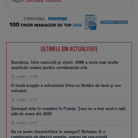
Taguri:
ciocolata
,
instanta
ULTIMELE DIN ACTUALITATE
România, între caniculă şi vijelii. ANM a emis mai multe
avertizări meteo pentru următoarele zile
astăzi, 10:58
O nouă erupţie a vulcanului Etna cu fântâni de lavă şi nor
vulcanic
astăzi, 10:57
Şomajul este în creştere în Franţa. Ţara nu a mai avut o rată
atât de mare din 2020
astăzi, 10:57
De ce avem dezechilibre în energie? Bolojan: E o
combinaţie de decizii greşite, uneori de rea-voinţă