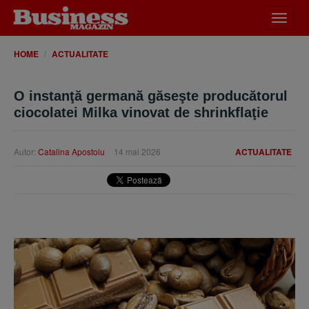
Desch
meniu
HOME
ACTUALITATE
O instanţă germană găseşte producătorul
ciocolatei Milka vinovat de shrinkflaţie
Autor:
Catalina Apostoiu
14 mai 2026
ACTUALITATE