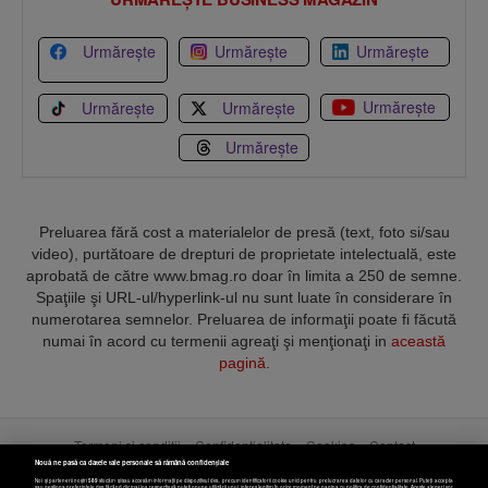
Urmărește
Urmărește
Urmărește
Urmărește
Urmărește
Urmărește
Urmărește
Preluarea fără cost a materialelor de presă (text, foto si/sau
video), purtătoare de drepturi de proprietate intelectuală, este
aprobată de către www.bmag.ro doar în limita a 250 de semne.
Spaţiile şi URL-ul/hyperlink-ul nu sunt luate în considerare în
numerotarea semnelor. Preluarea de informaţii poate fi făcută
numai în acord cu termenii agreaţi şi menţionaţi in
această
pagină
.
Termeni și condiții
Confidențialitate
Cookies
Contact
Nouă ne pasă ca datele tale personale să rămână confidențiale
Noi și partenerii noștri
589
stocăm și/sau accesăm informații pe dispozitivul dvs., precum identificatorii cookie unici pentru prelucrarea datelor cu caracter personal. Puteți accepta
sau gestiona preferințele dvs. făcând clic mai jos, respectiv vă puteți opune utilizării unui interes legitim în orice moment pe pagina cu politica de confidențialitate. Aceste alegeri vor