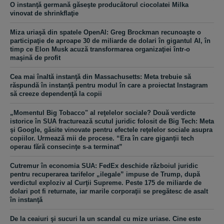
O instanţă germană găseşte producătorul ciocolatei Milka
vinovat de shrinkflaţie
Miza uriaşă din spatele OpenAI: Greg Brockman recunoaşte o
participaţie de aproape 30 de miliarde de dolari în gigantul AI, în
timp ce Elon Musk acuză transformarea organizaţiei într-o
maşină de profit
Cea mai înaltă instanţă din Massachusetts: Meta trebuie să
răspundă în instanţă pentru modul în care a proiectat Instagram
să creeze dependenţă la copii
„Momentul Big Tobacco" al reţelelor sociale? Două verdicte
istorice în SUA fracturează scutul juridic folosit de Big Tech: Meta
şi Google, găsite vinovate pentru efectele reţelelor sociale asupra
copiilor. Urmează mii de procese. “Era în care giganţii tech
operau fără consecinţe s-a terminat”
Cutremur în economia SUA: FedEx deschide războiul juridic
pentru recuperarea tarifelor „ilegale” impuse de Trump, după
verdictul exploziv al Curţii Supreme. Peste 175 de miliarde de
dolari pot fi returnate, iar marile corporaţii se pregătesc de asalt
în instanţă
De la ceaiuri şi sucuri la un scandal cu mize uriase. Cine este