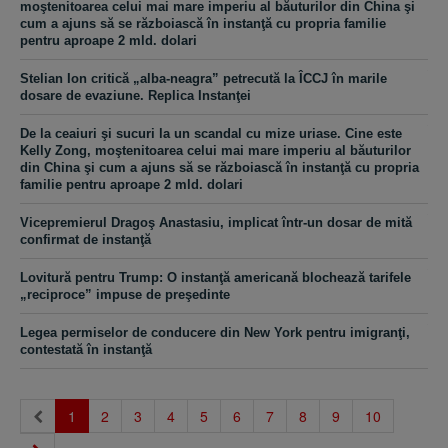
moştenitoarea celui mai mare imperiu al băuturilor din China şi
cum a ajuns să se războiască în instanţă cu propria familie
pentru aproape 2 mld. dolari
Stelian Ion critică „alba-neagra” petrecută la ÎCCJ în marile
dosare de evaziune. Replica Instanţei
De la ceaiuri şi sucuri la un scandal cu mize uriase. Cine este
Kelly Zong, moştenitoarea celui mai mare imperiu al băuturilor
din China şi cum a ajuns să se războiască în instanţă cu propria
familie pentru aproape 2 mld. dolari
Vicepremierul Dragoş Anastasiu, implicat într-un dosar de mită
confirmat de instanţă
Lovitură pentru Trump: O instanţă americană blochează tarifele
„reciproce” impuse de preşedinte
Legea permiselor de conducere din New York pentru imigranţi,
contestată în instanţă
(current)
1
2
3
4
5
6
7
8
9
10