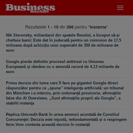
Desch
meniu
Rezultatele
1 - 15
din
386
pentru "
instanta
"
Nik Storonsky, miliardarul din spatele Revolut, a început să-şi
cheltuie banii: Este dat în judecată pentru un comision de 17,5
milioane după achiziţia unui superiaht de 350 de milioane de
euro
Google pierde definitiv procesul antitrust cu Uniunea
Europeană şi rămâne cu o amendă record de 4,13 miliarde de
euro
Prima decizie din lume care îl face pe gigantul Google direct
răspunzător pentru ce „spune" inteligenţa artificială: un tribunal
din München i-a interzis, prin ordonanţă provizorie, afirmaţiile
false din AI Overviews. „Sunt afirmaţiile proprii ale Google", a
stabilit instanţa
Replica Unicredit Bank în urma amenzii acordată de Consiliul
Concurenţei: Decizia este injustă, nefundamentată şi o respingem
ferm.Vom contesta această decizie în instanţă