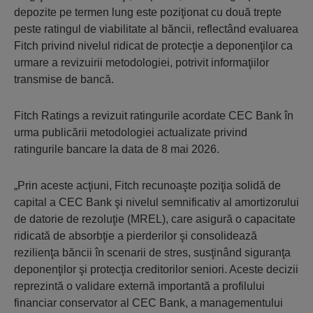
depozite pe termen lung este poziţionat cu două trepte
peste ratingul de viabilitate al băncii, reflectând evaluarea
Fitch privind nivelul ridicat de protecţie a deponenţilor ca
urmare a revizuirii metodologiei, potrivit informaţiilor
transmise de bancă.
Fitch Ratings a revizuit ratingurile acordate CEC Bank în
urma publicării metodologiei actualizate privind
ratingurile bancare la data de 8 mai 2026.
„Prin aceste acţiuni, Fitch recunoaşte poziţia solidă de
capital a CEC Bank şi nivelul semnificativ al amortizorului
de datorie de rezoluţie (MREL), care asigură o capacitate
ridicată de absorbţie a pierderilor şi consolidează
rezilienţa băncii în scenarii de stres, susţinând siguranţa
deponenţilor şi protecţia creditorilor seniori. Aceste decizii
reprezintă o validare externă importantă a profilului
financiar conservator al CEC Bank, a managementului