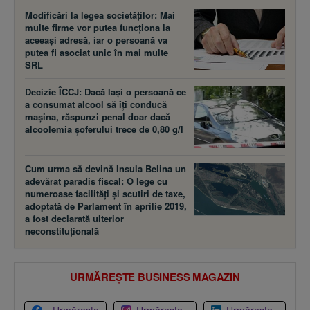
Modificări la legea societăţilor: Mai
multe firme vor putea funcţiona la
aceeaşi adresă, iar o persoană va
putea fi asociat unic în mai multe
SRL
Decizie ÎCCJ: Dacă laşi o persoană ce
a consumat alcool să îţi conducă
maşina, răspunzi penal doar dacă
alcoolemia şoferului trece de 0,80 g/l
Cum urma să devină Insula Belina un
adevărat paradis fiscal: O lege cu
numeroase facilităţi şi scutiri de taxe,
adoptată de Parlament în aprilie 2019,
a fost declarată ulterior
neconstituţională
URMĂREȘTE BUSINESS MAGAZIN
Urmărește
Urmărește
Urmărește