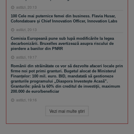
astăzi, 20:13
100 Cele mai puternice femei din business. Flavia Husar,
Cofondatoare şi Chief Innovation Officer, Innovation Labs
astăzi, 20:13
Comisia Europeană pune sub lupă modificările la legea
decarbonizării. Bruxelles avertizează asupra riscului de
pierdere a banilor din PNRR
astăzi, 19:17
Românii din străinătate ce vor să dezvolte afaceri locale prin
firme noi pot primi granturi. Bugetul alocat de Ministerul
Finanţelor: 100 mil. euro. BID, mandatată să gestioneze
granturile programului „Diaspora Investeşte Acasă”.
Granturile: până la 60% din creditul de investiţii, maximum
200.000 de euro/beneficiar
astăzi, 19:16
Vezi mai multe ştiri