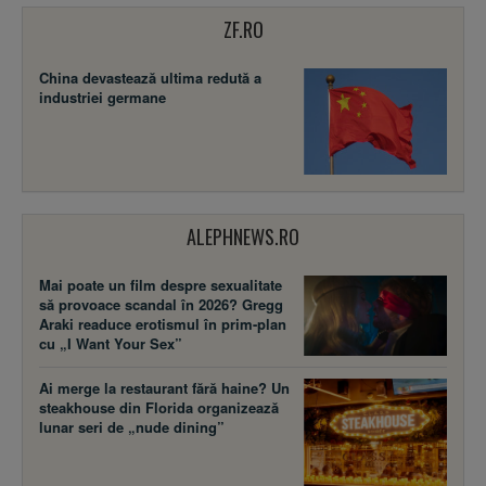
ZF.RO
China devastează ultima redută a
industriei germane
ALEPHNEWS.RO
Mai poate un film despre sexualitate
să provoace scandal în 2026? Gregg
Araki readuce erotismul în prim-plan
cu „I Want Your Sex”
Ai merge la restaurant fără haine? Un
steakhouse din Florida organizează
lunar seri de „nude dining”