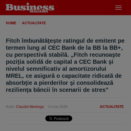
Desch
meniu
HOME
ACTUALITATE
Fitch îmbunătăţeşte ratingul de emitent pe
termen lung al CEC Bank de la BB la BB+,
cu perspectivă stabilă. „Fitch recunoaşte
poziţia solidă de capital a CEC Bank şi
nivelul semnificativ al amortizorului
MREL, ce asigură o capacitate ridicată de
absorbţie a pierderilor şi consolidează
rezilienţa băncii în scenarii de stres”
Autor:
Claudia Medrega
14 mai 2026
ACTUALITATE