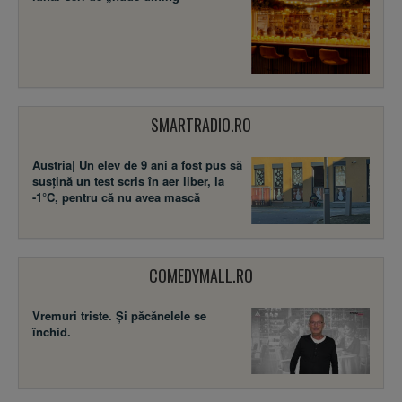
SMARTRADIO.RO
Austria| Un elev de 9 ani a fost pus să
susţină un test scris în aer liber, la
-1°C, pentru că nu avea mască
COMEDYMALL.RO
Vremuri triste. Şi păcănelele se
închid.