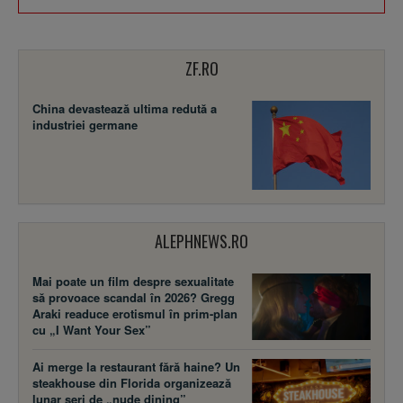
ZF.RO
China devastează ultima redută a
industriei germane
ALEPHNEWS.RO
Mai poate un film despre sexualitate
să provoace scandal în 2026? Gregg
Araki readuce erotismul în prim-plan
cu „I Want Your Sex”
Ai merge la restaurant fără haine? Un
steakhouse din Florida organizează
lunar seri de „nude dining”