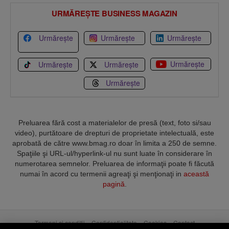
URMĂREȘTE BUSINESS MAGAZIN
Urmărește
Urmărește
Urmărește
Urmărește
Urmărește
Urmărește
Urmărește
Preluarea fără cost a materialelor de presă (text, foto si/sau
video), purtătoare de drepturi de proprietate intelectuală, este
aprobată de către www.bmag.ro doar în limita a 250 de semne.
Spaţiile şi URL-ul/hyperlink-ul nu sunt luate în considerare în
numerotarea semnelor. Preluarea de informaţii poate fi făcută
numai în acord cu termenii agreaţi şi menţionaţi in
această
pagină
.
Termeni și condiții
Confidențialitate
Cookies
Contact