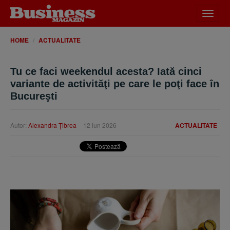
Desch
meniu
HOME
ACTUALITATE
Tu ce faci weekendul acesta? Iată cinci
variante de activităţi pe care le poţi face în
Bucureşti
Autor:
Alexandra Ţibrea
12 iun 2026
ACTUALITATE