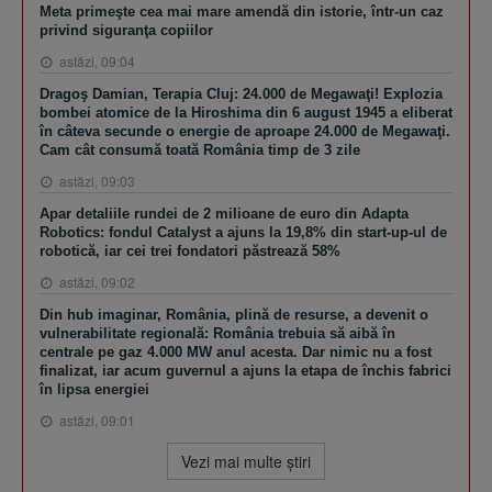
Meta primeşte cea mai mare amendă din istorie, într-un caz
privind siguranţa copiilor
astăzi, 09:04
Dragoş Damian, Terapia Cluj: 24.000 de Megawaţi! Explozia
bombei atomice de la Hiroshima din 6 august 1945 a eliberat
în câteva secunde o energie de aproape 24.000 de Megawaţi.
Cam cât consumă toată România timp de 3 zile
astăzi, 09:03
Apar detaliile rundei de 2 milioane de euro din Adapta
Robotics: fondul Catalyst a ajuns la 19,8% din start-up-ul de
robotică, iar cei trei fondatori păstrează 58%
astăzi, 09:02
Din hub imaginar, România, plină de resurse, a devenit o
vulnerabilitate regională: România trebuia să aibă în
centrale pe gaz 4.000 MW anul acesta. Dar nimic nu a fost
finalizat, iar acum guvernul a ajuns la etapa de închis fabrici
în lipsa energiei
astăzi, 09:01
Vezi mai multe ştiri