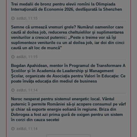
Trei medalii de bronz pentru elevii romîni la Olimpiada
Internaţională de Economie 2026, desfăşurată la Shenzhen
astăzi, 11:15
Semne că urmează vremuri grele? Numărul oamenilor care
caută al doilea job, reducerea cheltuielilor şi suplimentarea
veniturilor a crescut puternic: „Peste o treime vor să îşi
suplimenteze veniturile cu un al doilea job, iar doi din cinci
caută un alt loc de muncă”
astăzi, 11:15
Bogdan Apahidean, mentor în Programul de Transformare A
Şcolilor şi în Academia de Leadership şi Management
Şcolar, organizate de Asociaţia pentru Valori în Educaţie: Ce
poate învăţa educaţia din mediul de business
astăzi, 11:14
Noroc nesperat pentru sistemul energetic local. Vântul
puternic îi permite României să-şi acopere consumul pe vârf
şi chiar să exporte energie eoliană în regiune. Briza din
Dobrogea a fost azi prima gură de oxigen pentru un sistem
în corzi din cauza secetei
astăzi, 11:14