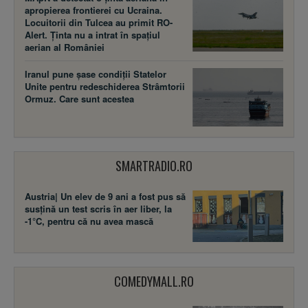
apropierea frontierei cu Ucraina.
Locuitorii din Tulcea au primit RO-
Alert. Ținta nu a intrat în spațiul
aerian al României
Iranul pune șase condiții Statelor
Unite pentru redeschiderea Strâmtorii
Ormuz. Care sunt acestea
SMARTRADIO.RO
Austria| Un elev de 9 ani a fost pus să
susţină un test scris în aer liber, la
-1°C, pentru că nu avea mască
COMEDYMALL.RO