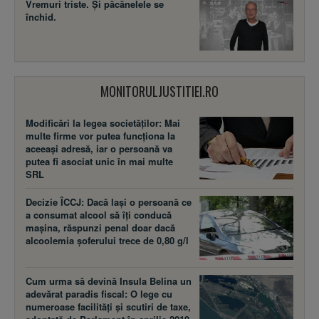
Vremuri triste. Şi păcănelele se
închid.
MONITORULJUSTITIEI.RO
Modificări la legea societăţilor: Mai
multe firme vor putea funcţiona la
aceeaşi adresă, iar o persoană va
putea fi asociat unic în mai multe
SRL
Decizie ÎCCJ: Dacă laşi o persoană ce
a consumat alcool să îţi conducă
maşina, răspunzi penal doar dacă
alcoolemia şoferului trece de 0,80 g/l
Cum urma să devină Insula Belina un
adevărat paradis fiscal: O lege cu
numeroase facilităţi şi scutiri de taxe,