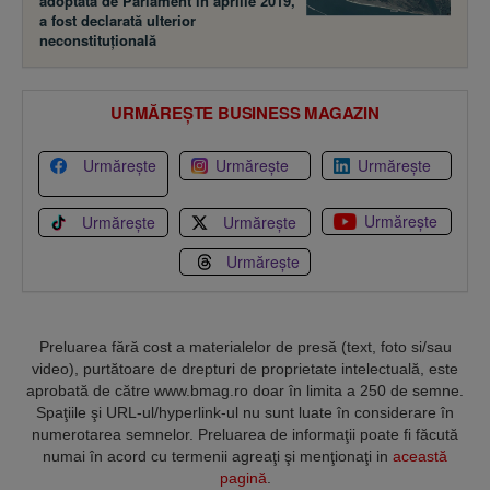
adoptată de Parlament în aprilie 2019,
a fost declarată ulterior
neconstituţională
URMĂREȘTE BUSINESS MAGAZIN
Urmărește
Urmărește
Urmărește
Urmărește
Urmărește
Urmărește
Urmărește
Preluarea fără cost a materialelor de presă (text, foto si/sau
video), purtătoare de drepturi de proprietate intelectuală, este
aprobată de către www.bmag.ro doar în limita a 250 de semne.
Spaţiile şi URL-ul/hyperlink-ul nu sunt luate în considerare în
numerotarea semnelor. Preluarea de informaţii poate fi făcută
numai în acord cu termenii agreaţi şi menţionaţi in
această
pagină
.