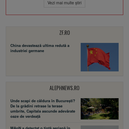
Vezi mai multe ştiri
ZF.RO
China devastează ultima redută a
industriei germane
ALEPHNEWS.RO
Unde scapi de căldura în București?
De la grădini retrase la terase
umbrite, Capitala ascunde adevărate
oaze de verdeață
MApN a detectat o țintă aeriană în