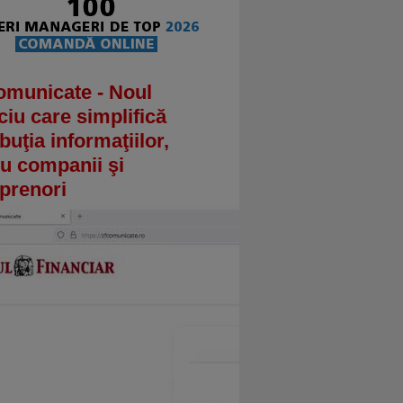
omunicate - Noul
ciu care simplifică
ibuţia informaţiilor,
u companii şi
prenori