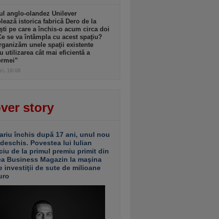
l anglo-olandez Unilever
ează istorica fabrică Dero de la
şti pe care a închis-o acum circa doi
Ce se va întâmpla cu acest spaţiu?
ganizăm unele spaţii existente
u utilizarea cât mai eficientă a
ormei”
zi, 18:08
ver story
ariu închis după 17 ani, unul nou
 deschis. Povestea lui Iulian
ciu de la primul premiu primit din
ea Business Magazin la maşina
e investiţii de sute de milioane
uro