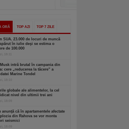
A ORĂ
TOP AZI
TOP 7 ZILE
n SUA. 23.000 de locuri de muncă
spărut în iulie deşi se estima o
ere de 100.000
zi, 18:11
Musk intră brutal în campania din
a: cere „reducerea la tăcere” a
datei Marine Tondel
zi, 18:10
rile globale ale alimentelor, la cel
idicat nivel din ultimii trei ani
zi, 18:09
 anunţă că în apartamentele afectate
plozia din Rahova se vor monta
ri seismici
zi, 18:09