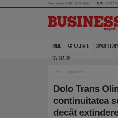
Curs valutar BNR
- 08.08.2026
EUR
- 5.2473 
HOME
ACTUALITATE
COVER STOR
REVISTA BM
Home
Actualitate
Dolo Trans Oli
continuitatea 
decât extinder