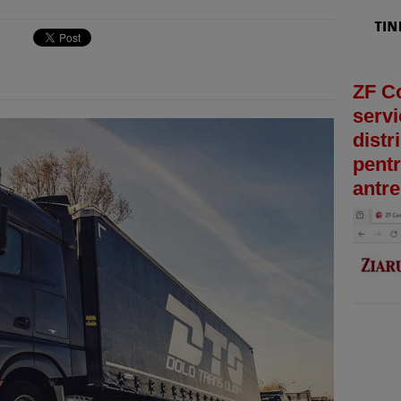
ZF C
servi
distr
pentr
antre