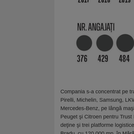
Compania s-a concentrat pe tr
Pirelli, Michelin, Samsung, LKW
Mercedes-Benz, pe lângă maşini
Peuget şi Citroen pentru Trust 
deţine şi trei platforme logisti
Bradu, cu 120.000 mp, în Mără