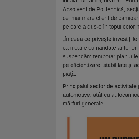
locală. De altfel, dealerul Euria
Absolvent de Politehnică, secţia 
cel mai mare client de camio
pe care a dus-o în topul celor m
„În ceea ce priveşte investiţiile
camioane comandate anterior. 
suspendăm temporar planurile 
pe eficientizare, stabilitate şi 
piaţă.
Principalul sector de activitat
automotive, atât cu autocamioan
mărfuri generale.