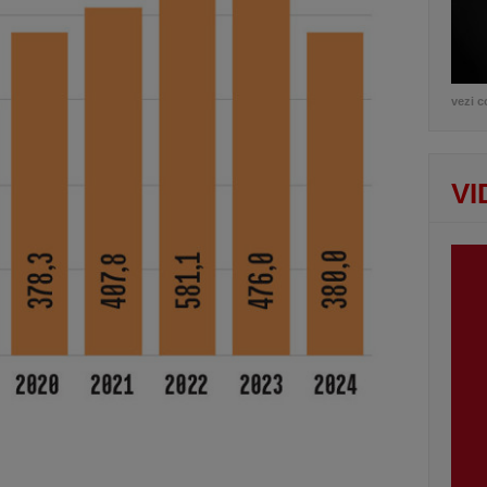
vezi c
VI