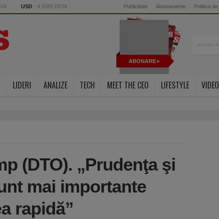
RON
USD
- 4.5595 RON
Publicitate
Abonamente
Politica de
ABONARE
Y
LIDERI
ANALIZE
TECH
MEET THE CEO
LIFESTYLE
VIDEO
mp (DTO). „Prudenţa şi
sunt mai importante
ea rapidă”