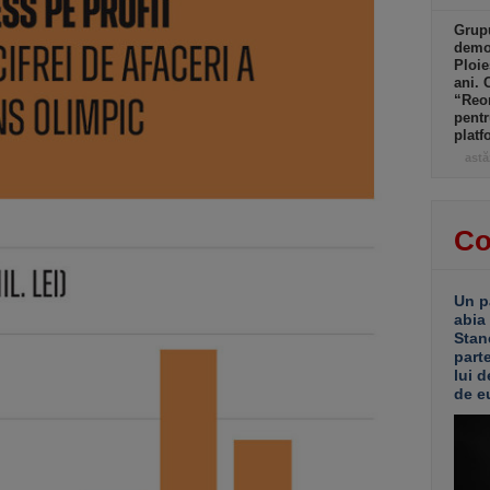
Grupu
demol
Ploie
ani. 
“Reor
pentr
platf
astă
Co
Un p
abia
Stan
part
lui d
de e