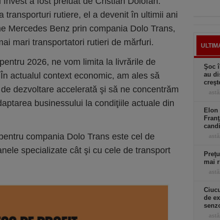
l Invest a fost preluat de Cristian Dolofan.
transporturi rutiere, el a devenit în ultimii ani
ane Mercedes Benz prin compania Dolo Trans,
ai mari transportatori rutieri de mărfuri.
ULTIM
 pentru 2026, ne vom limita la livrările de
Şoc î
În actualul context economic, am ales să
au di
creşt
de dezvoltare accelerată şi să ne concentrăm
astă
adaptarea businessului la condiţiile actuale din
Elon 
Franţ
candi
e pentru compania Dolo Trans este cel de
astă
ele specializate cât şi cu cele de transport
Preţu
mai r
astă
Ciucu
de ex
senzo
astă