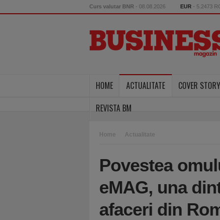
Curs valutar BNR
- 08.08.2026
EUR
- 5.2473 
HOME
ACTUALITATE
COVER STOR
REVISTA BM
Home
Actualitate
Povestea omulu
eMAG, una dint
afaceri din Rom