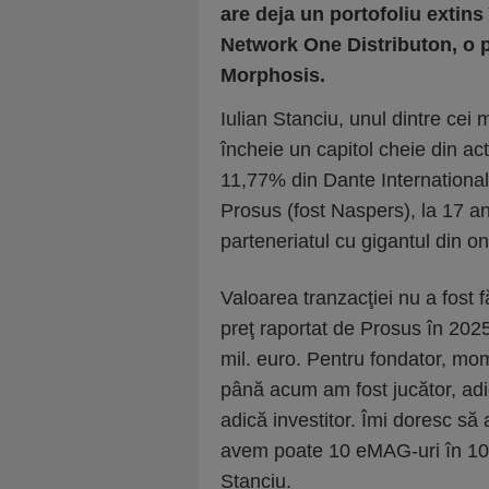
are deja un portofoliu extins
Network One Distributon, o pa
Morphosis.
Iulian Stanciu, unul dintre cei
încheie un capitol cheie din ac
11,77% din Dante Internationa
Prosus (fost Naspers), la 17 an
parteneriatul cu gigantul din on
Valoarea tranzacţiei nu a fost f
preţ raportat de Prosus în 2025,
mil. euro. Pentru fondator, mo
până acum am fost jucător, adi
adică investitor. Îmi doresc să
avem poate 10 eMAG-uri în 10 a
Stanciu.