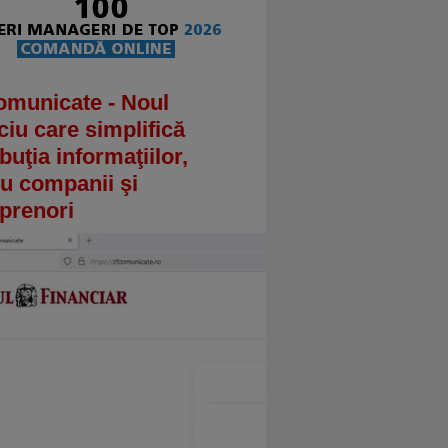
omunicate - Noul
ciu care simplifică
ibuţia informaţiilor,
u companii şi
prenori