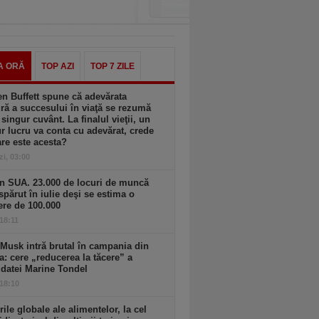
A ORĂ
TOP AZI
TOP 7 ZILE
n Buffett spune că adevărata
ă a succesului în viaţă se rezumă
 singur cuvânt. La finalul vieţii, un
r lucru va conta cu adevărat, crede
are este acesta?
zi, 03:00
n SUA. 23.000 de locuri de muncă
spărut în iulie deşi se estima o
ere de 100.000
 18:11
Musk intră brutal în campania din
a: cere „reducerea la tăcere” a
datei Marine Tondel
 18:10
rile globale ale alimentelor, la cel