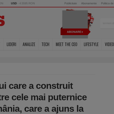
RON
USD
- 4.5595 RON
Publicitate
Abonamente
Politica de
ABONARE
Y
LIDERI
ANALIZE
TECH
MEET THE CEO
LIFESTYLE
VIDEO
i care a construit
re cele mai puternice
ânia, care a ajuns la