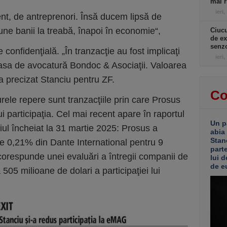
mai r
ieri,
nt, de antreprenori. Însă ducem lipsă de
pune banii la treabă, înapoi în economie“,
Ciucu
de ex
senzo
onfidenţială. „În tranzacţie au fost implicaţi
ieri,
şi casa de avocatură Bondoc & Asociaţii. Valoarea
 a precizat Stanciu pentru ZF.
Co
gurele repere sunt tranzacţiile prin care Prosus
i participaţia. Cel mai recent apare în raportul
Un p
ţiul încheiat la 31 martie 2025: Prosus a
abia
Stan
de 0,21% din Dante International pentru 9
part
corespunde unei evaluări a întregii companii de
lui d
de e
a 505 milioane de dolari a participaţiei lui