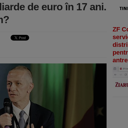
liarde de euro în 17 ani.
m?
ZF C
servi
distr
pentr
antre