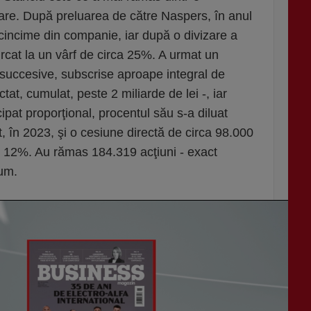
are. După preluarea de către Naspers, în anul
cincime din companie, iar după o divizare a
urcat la un vârf de circa 25%. A urmat un
 succesive, subscrise aproape integral de
tat, cumulat, peste 2 miliarde de lei -, iar
ipat proporţional, procentul său s-a diluat
, în 2023, şi o cesiune directă de circa 98.000
ub 12%. Au rămas 184.319 acţiuni - exact
um.