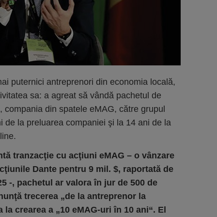
 mai puternici antreprenori din economia locală,
tivitatea sa: a agreat să vândă pachetul de
l, compania din spatele eMAG, către grupul
i de la preluarea companiei şi la 14 ani de la
line.
ntă tranzacţie cu acţiuni eMAG – o vânzare
ţiunile Dante pentru 9 mil. $, raportată de
5 -, pachetul ar valora în jur de 500 de
unţă trecerea „de la antreprenor la
ta la crearea a „10 eMAG-uri în 10 ani“. El