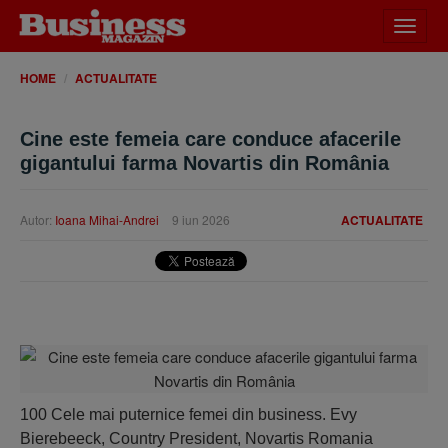
Desch
meniu
HOME
ACTUALITATE
Cine este femeia care conduce afacerile
gigantului farma Novartis din România
Autor:
Ioana Mihai-Andrei
9 iun 2026
ACTUALITATE
100 Cele mai puternice femei din business. Evy
Bierebeeck, Country President, Novartis Romania