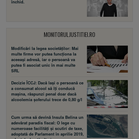
închid.
MONITORULJUSTITIEI.RO
Modificări la legea societăţilor: Mai
multe firme vor putea funcţiona la
aceeaşi adresă, iar o persoană va
putea fi asociat unic în mai multe
SRL
Decizie ÎCCJ: Dacă laşi o persoană ce
a consumat alcool să îţi conducă
maşina, răspunzi penal doar dacă
alcoolemia şoferului trece de 0,80 g/l
Cum urma să devină Insula Belina un
adevărat paradis fiscal: O lege cu
numeroase facilităţi şi scutiri de taxe,
adoptată de Parlament în aprilie 2019,