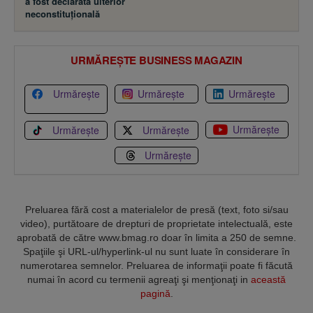
a fost declarată ulterior
neconstituţională
URMĂREȘTE BUSINESS MAGAZIN
Urmărește
Urmărește
Urmărește
Urmărește
Urmărește
Urmărește
Urmărește
Preluarea fără cost a materialelor de presă (text, foto si/sau
video), purtătoare de drepturi de proprietate intelectuală, este
aprobată de către www.bmag.ro doar în limita a 250 de semne.
Spaţiile şi URL-ul/hyperlink-ul nu sunt luate în considerare în
numerotarea semnelor. Preluarea de informaţii poate fi făcută
numai în acord cu termenii agreaţi şi menţionaţi in
această
pagină
.