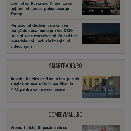
conflict cu Rusia sau China. La ce
opțiuni militare ar putea recurge
Trump
Pentagonul declasifică a cincea
tranșă de documente privind OZN-
urile și viața extraterestră. Sunt 41 de
materiale noi, inclusiv imagini și
videoclipuri
SMARTRADIO.RO
Austria| Un elev de 9 ani a fost pus să
susţină un test scris în aer liber, la
-1°C, pentru că nu avea mască
COMEDYMALL.RO
Vremuri triste. Şi păcănelele se