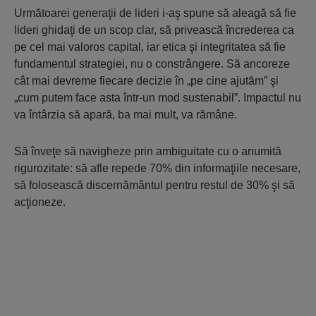
Următoarei generaţii de lideri i-aş spune să aleagă să fie
lideri ghidaţi de un scop clar, să privească încrederea ca
pe cel mai valoros capital, iar etica şi integritatea să fie
fundamentul strategiei, nu o constrângere. Să ancoreze
cât mai devreme fiecare decizie în „pe cine ajutăm” şi
„cum putem face asta într-un mod sustenabil”. Impactul nu
va întârzia să apară, ba mai mult, va rămâne.
Să înveţe să navigheze prin ambiguitate cu o anumită
rigurozitate: să afle repede 70% din informaţiile necesare,
să folosească discernământul pentru restul de 30% şi să
acţioneze.