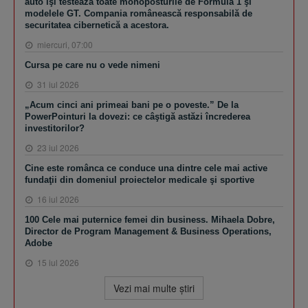
auto îşi testează toate monoposturile de Formula 1 şi
modelele GT. Compania românească responsabilă de
securitatea cibernetică a acestora.
miercuri, 07:00
Cursa pe care nu o vede nimeni
31 iul 2026
„Acum cinci ani primeai bani pe o poveste.” De la
PowerPointuri la dovezi: ce câştigă astăzi încrederea
investitorilor?
23 iul 2026
Cine este românca ce conduce una dintre cele mai active
fundaţii din domeniul proiectelor medicale şi sportive
16 iul 2026
100 Cele mai puternice femei din business. Mihaela Dobre,
Director de Program Management & Business Operations,
Adobe
15 iul 2026
Vezi mai multe ştiri