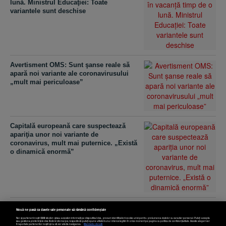
lună. Ministrul Educaţiei: Toate
variantele sunt deschise
Avertisment OMS: Sunt şanse reale să
apară noi variante ale coronavirusului
„mult mai periculoase”
Capitală europeană care suspectează
apariţia unor noi variante de
coronavirus, mult mai puternice. „Există
o dinamică enormă”
Pfizer va testa administrarea unei a treia
Nouă ne pasă ca datele tale personale să rămână confidențiale
doze a vaccinului anti-COVID şi are în
Noi și partenerii noștri
589
stocăm și/sau accesăm informații pe dispozitivul dvs., precum identificatorii cookie unici pentru prelucrarea datelor cu caracter personal. Puteți accepta
sau gestiona preferințele dvs. făcând clic mai jos, respectiv vă puteți opune utilizării unui interes legitim în orice moment pe pagina cu politica de confidențialitate. Aceste alegeri vor
vizor una dintre cele mai contagioase
fi raportate partenerilor noștri și nu vă vor afecta navigarea.
Mai multe detalii