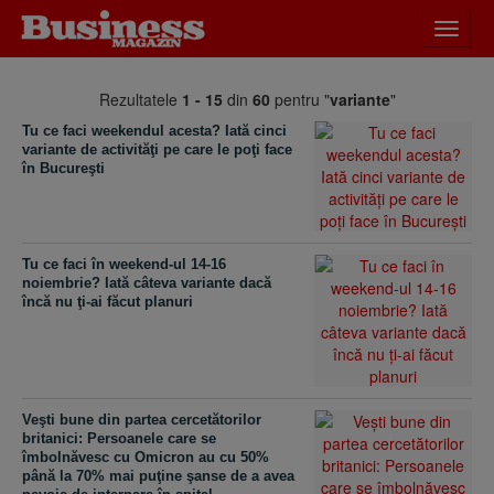
Desch
meniu
Rezultatele
1 - 15
din
60
pentru "
variante
"
Tu ce faci weekendul acesta? Iată cinci
variante de activităţi pe care le poţi face
în Bucureşti
Tu ce faci în weekend-ul 14-16
noiembrie? Iată câteva variante dacă
încă nu ţi-ai făcut planuri
Veşti bune din partea cercetătorilor
britanici: Persoanele care se
îmbolnăvesc cu Omicron au cu 50%
până la 70% mai puţine şanse de a avea