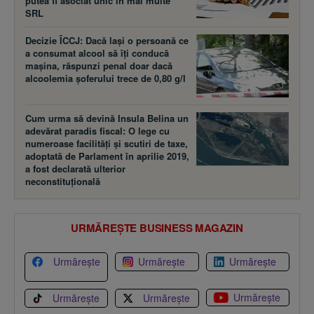
putea fi asociat unic în mai multe
SRL
Decizie ÎCCJ: Dacă laşi o persoană ce
a consumat alcool să îţi conducă
maşina, răspunzi penal doar dacă
alcoolemia şoferului trece de 0,80 g/l
Cum urma să devină Insula Belina un
adevărat paradis fiscal: O lege cu
numeroase facilităţi şi scutiri de taxe,
adoptată de Parlament în aprilie 2019,
a fost declarată ulterior
neconstituţională
URMĂREȘTE BUSINESS MAGAZIN
Urmărește
Urmărește
Urmărește
Urmărește
Urmărește
Urmărește