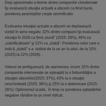
Deşi aproximativ o treime dintre companiile chestionate
îşi evaluează situaţia actuală a afacerii ca fiind bună,
ponderea pesimiştilor creşte semnificativ.
Evaluarea situaţiei actuale a afacerii se deplasează
vizibil în sens negativ. 32% dintre companii îşi evaluează
situaţia în 2026 ca fiind „bună” (2025: 28%), 46% ca
„satisfăcătoare” şi 22% ca „slabă”. Ponderea celor care o
indică „slabă” s-a dublat de la un an la altul, de la 10%
(2025) la 22% (2026). .
Viitorul se prefigurează, de asemenea, incert: 32% dintre
companiile intervievate se aşteaptă la o îmbunătăţire a
situaţiei afacerilor(2025: 37%), 43% la o situaţie
neschimbată (2025: 38%) şi 25% la o deteriorare (2025:
26%). Optimismul scade, în timp ce ponderea aşteptărilor
negative rămâne la un nivel ridicat.