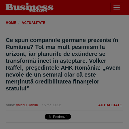
Desch
meniu
HOME
ACTUALITATE
Ce spun companiile germane prezente în
România? Tot mai mult pesimism la
orizont, iar planurile de extindere se
transformă încet în aşteptare. Volker
Raffel, preşedintele AHK România: „Avem
nevoie de un semnal clar că este
menţinută credibilitatea finanţelor
statului”
Autor:
Valeriu Dănilă
15 mai 2026
ACTUALITATE