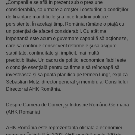
„Companiile se află în prezent sub o presiune
considerabilă, ca urmare a creşterii costurilor, a condiţiilor
de finanţare mai dificile şi a incertitudinii politice
persistente. În acelaşi timp, România rămâne o piaţă cu
un potenţial de afaceri considerabil. Cu atât mai
importantă este acum o guvernare capabilă să acţioneze,
care să continue consecvent reformele şi să asigure
stabilitate, continuitate şi, implicit, mai multă
predictibilitate. Un cadru de politici economice fiabil este
o condiţie esenţială pentru ca firmele să reînceapă să
investească şi să poată planifica pe termen lung”, explică
Sebastian Metz, director general şi membru al Consiliului
Director al AHK România.
Despre Camera de Comerţ şi Industrie Româno-Germană
(AHK România)
AHK România este reprezentanţa oficială a economiei
germane. Înfiinţată în 2002, AHK numără peste 700 de