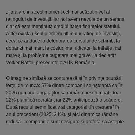
„Ţara are în acest moment cel mai scăzut nivel al
ratingului de investiţii, iar noi avem nevoie de un semnal
clar că este menţinută credibilitatea finanţelor statului.
Altfel există riscul pierderii ultimului rating de investiţii,
ceea ce ar duce la deteriorarea cursului de schimb, la
dobânzi mai mari, la costuri mai ridicate, la inflaţie mai
mare şi la probleme bugetare mai grave”, a declarat
Volker Raffel, preşedintele AHK România.
O imagine similară se conturează şi în privinţa ocupării
forţei de muncă: 57% dintre companii se aşteaptă ca în
2026 numărul angajaţilor să rămână neschimbat, doar
22% planifică recrutări, iar 22% anticipează o scădere.
După reculul semnificativ al categoriei „în creştere” în
anul precedent (2025: 24%), şi aici dinamica rămâne
redusă – companiile sunt nesigure şi preferă să aştepte.