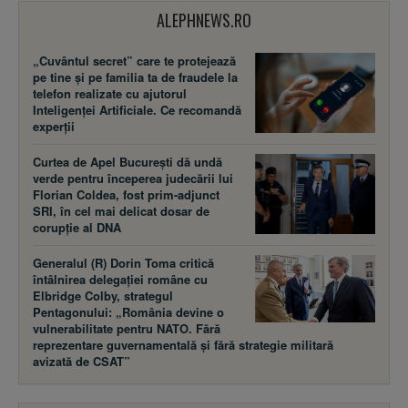
ALEPHNEWS.RO
„Cuvântul secret” care te protejează
pe tine și pe familia ta de fraudele la
telefon realizate cu ajutorul
Inteligenței Artificiale. Ce recomandă
experții
Curtea de Apel București dă undă
verde pentru începerea judecării lui
Florian Coldea, fost prim-adjunct
SRI, în cel mai delicat dosar de
corupție al DNA
Generalul (R) Dorin Toma critică
întâlnirea delegației române cu
Elbridge Colby, strategul
Pentagonului: „România devine o
vulnerabilitate pentru NATO. Fără
reprezentare guvernamentală și fără strategie militară
avizată de CSAT”