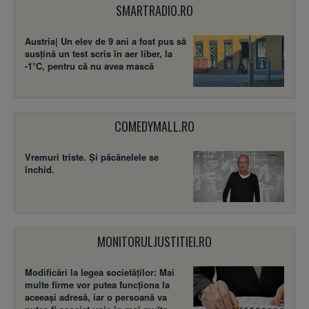
SMARTRADIO.RO
Austria| Un elev de 9 ani a fost pus să
susţină un test scris în aer liber, la
-1°C, pentru că nu avea mască
COMEDYMALL.RO
Vremuri triste. Şi păcănelele se
închid.
MONITORULJUSTITIEI.RO
Modificări la legea societăţilor: Mai
multe firme vor putea funcţiona la
aceeaşi adresă, iar o persoană va