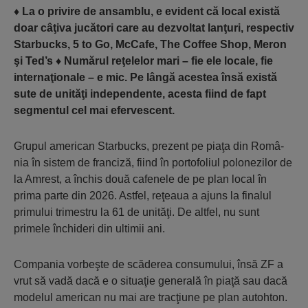
♦
La o privire de ansamblu, e evident că local există
doar câţiva jucători care au dezvoltat lanţuri, respectiv
Starbucks, 5 to Go, McCafe, The Coffee Shop, Meron
şi Ted’s
♦
Numărul reţelelor mari – fie ele locale, fie
internaţionale – e mic. Pe lângă acestea însă există
sute de unităţi independente, acesta fiind de fapt
segmentul cel mai efervescent.
Grupul american Starbucks, prezent pe piaţa din Româ­
nia în sistem de franciză, fiind în portofoliul polone­zilor de
la Amrest, a închis două cafenele de pe plan local în
prima parte din 2026. Astfel, reţeaua a ajuns la finalul
primului trimestru la 61 de unităţi. De altfel, nu sunt
primele închideri din ultimii ani.
Compania vorbeşte de scăderea consu­mului, însă ZF a
vrut să vadă dacă e o situ­aţie generală în piaţă sau dacă
modelul ame­rican nu mai are tracţiune pe plan autohton.