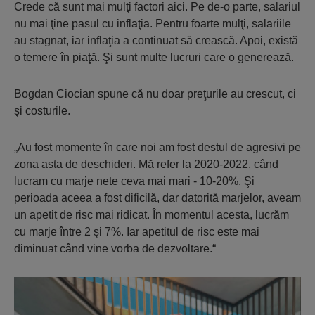
Crede că sunt mai mulţi factori aici. Pe de-o parte, salariul
nu mai ţine pasul cu inflaţia. Pentru foarte mulţi, salariile
au stagnat, iar inflaţia a continuat să crească. Apoi, există
o temere în piaţă. Şi sunt multe lucruri care o generează.
Bogdan Ciocian spune că nu doar preţurile au crescut, ci
şi costurile.
„Au fost momente în care noi am fost destul de agresivi pe
zona asta de des­chideri. Mă refer la 2020-2022, când
lucram cu marje nete ceva mai mari - 10-20%. Şi
perioada aceea a fost dificilă, dar datorită marjelor, aveam
un apetit de risc mai ridicat. În momentul acesta, lucrăm
cu marje între 2 şi 7%. Iar apetitul de risc este mai
diminuat când vine vorba de dezvoltare.“