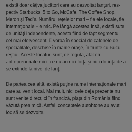
există doar câţiva jucători care au dezvoltat lanţuri, res­
pectiv Starbucks, 5 to Go, McCafe, The Coffee Shop,
Meron şi Ted’s. Numărul reţelelor mari – fie ele locale, fie
interna­ţionale – e mic. Pe lângă acestea însă, există sute
de unităţi independente, acesta fiind de fapt segmentul
cel mai efervescent. E vorba în special de cafenele de
specialitate, des­chise în marile oraşe, în frunte cu Bucu­
reş­tiul. Aceste localuri sunt, de regulă, afaceri
antreprenoriale mici, ce nu au nici forţa şi nici dorinţa de a
se extinde la nivel de lanţ.
De partea cealaltă, exis­tă puţine nume internaţio­nale mari
care au venit lo­cal. Mai mult, nici cele deja prezente nu
sunt venite direct, ci în franciză, piaţa din România fiind
văzută prea mică. Astfel, conceptele autohto­ne au avut
loc să se dezvolte.