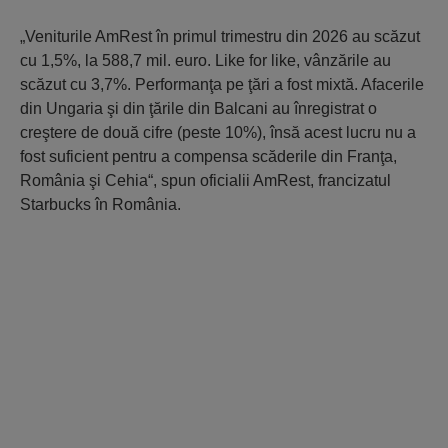
„Veniturile AmRest în primul trimes­tru din 2026 au scăzut
cu 1,5%, la 588,7 mil. euro. Like for like, vânzările au
scăzut cu 3,7%. Performanţa pe ţări a fost mixtă. Afa­cerile
din Ungaria şi din ţările din Bal­cani au înregistrat o
creştere de două cifre (peste 10%), însă acest lucru nu a
fost sufi­cient pentru a compensa scăderile din Franţa,
România şi Cehia“, spun oficialii AmRest, francizatul
Starbucks în Româ­nia.