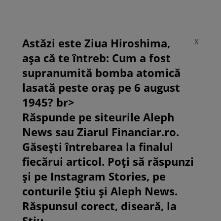
Astăzi este Ziua Hiroshima,
X
așa că te întreb: Cum a fost
supranumită bomba atomică
lasată peste oraș pe 6 august
1945? br>
Răspunde pe siteurile Aleph
News sau Ziarul Financiar.ro.
Găsești întrebarea la finalul
fiecărui articol. Poți să răspunzi
și pe Instagram Stories, pe
conturile Știu și Aleph News.
Răspunsul corect, diseară, la
Știu.