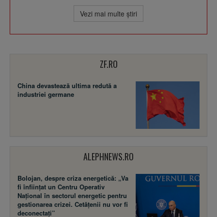
Vezi mai multe ştiri
ZF.RO
China devastează ultima redută a
industriei germane
ALEPHNEWS.RO
Bolojan, despre criza energetică: „Va
fi înființat un Centru Operativ
Național în sectorul energetic pentru
gestionarea crizei. Cetățenii nu vor fi
deconectați”