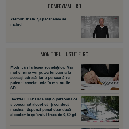
COMEDYMALL.RO
Vremuri triste. Şi păcănelele se
închid.
MONITORULJUSTITIEI.RO
Modificări la legea societăţilor: Mai
multe firme vor putea funcţiona la
aceeaşi adresă, iar o persoană va
putea fi asociat unic în mai multe
SRL
Decizie ÎCCJ: Dacă laşi o persoană ce
a consumat alcool să îţi conducă
maşina, răspunzi penal doar dacă
alcoolemia şoferului trece de 0,80 g/l