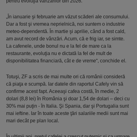
pentru evoluţia vânzărilor din 2026.
„În ianuarie şi februarie am văzut scăderi ale consumului.
Dar a fost şi vremea neprielnică, noi suntem o industrie
meteo-dependentă. În martie şi aprilie, când a fost cald,
am avut record de vânzări. Acum, că e frig iar, se simte.
La cafenele, unde bonul nu e la fel de mare ca la
restaurante, evoluţia nu e dictată la fel de mult de
disponibilitatea financiară, cât e de vreme“, conchide el.
Totuşi, ZF a scris de mai multe ori că românii consideră
că piaţa e scumpă. Iar datele din raportul Cafely vin să
confirme acest fapt. Aceeaşi cafea costă, în medie, 2
dolari (8,8 lei) în România şi doar 1,54 de dolari – deci cu
30% mai puţin - în Italia. Şi Spania, dar şi Portugalia sunt
mai ieftine. Iar în toate aceste ţări salariile medii sunt mai
mari decât pe plan local.
În ultimii ani, preţul cafelei a crescut puternic şi ca urmare