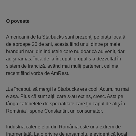
O poveste
Americanii de la Starbucks sunt pre­zenţi pe piaţa locală
de aproape 20 de ani, acesta fiind unul dintre primele
branduri mari din industrie care nu doar că au venit, dar
au şi rămas. Încă de la început, grupul s-a dezvoltat în
sistem de franciză, având mai mulţi parteneri, cel mai
recent fiind vorba de AmRest.
„La început, să mergi la Starbucks era cool. Acum, nu mai
e aşa. Plus că sunt alţii care s-au extins, cresc. Asta pe
lângă cafe­nelele de specialitate care ţin capul de afiş în
România“, spune Constantin, un consumator.
Industria cafenelelor din România este una extrem de
fragmentată. La o privire de ansamblu, e evident că local