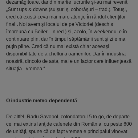
dezamăgitoare, dar din martie lucrurile şi-au mai revenit.
„Sunt ups & downs (suişuri şi coborâşuri – trad.). Totuşi,
cred că există ceva mai mare atenţie în rândul clienţilor
finali. Noi avem şi localul de pe Victoriei (deschis
împreună cu Boiler – n.red.) şi, acolo, în weekendul e în
continuare plin, dar în timpul săptămânii sunt şi zile mai
puţin pline. Cred că nu mai există chiar aceeaşi
disponibilitate de a cheltui a oamenilor. Dar în industria
noastră, dincolo de asta, mai e un factor care influenţează
situaţia - vremea.“
O industrie meteo-dependentă
De altfel, Radu Savopol, cofondatorul 5 to go, de departe
cel mai extins lanţ de cafenele din România, cu peste 600
de unităţi, spune că de fapt vremea e principalul vinovat