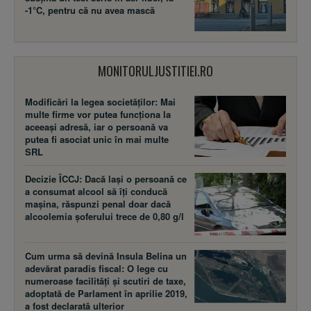
-1°C, pentru că nu avea mască
MONITORULJUSTITIEI.RO
Modificări la legea societăţilor: Mai
multe firme vor putea funcţiona la
aceeaşi adresă, iar o persoană va
putea fi asociat unic în mai multe
SRL
Decizie ÎCCJ: Dacă laşi o persoană ce
a consumat alcool să îţi conducă
maşina, răspunzi penal doar dacă
alcoolemia şoferului trece de 0,80 g/l
Cum urma să devină Insula Belina un
adevărat paradis fiscal: O lege cu
numeroase facilităţi şi scutiri de taxe,
adoptată de Parlament în aprilie 2019,
a fost declarată ulterior