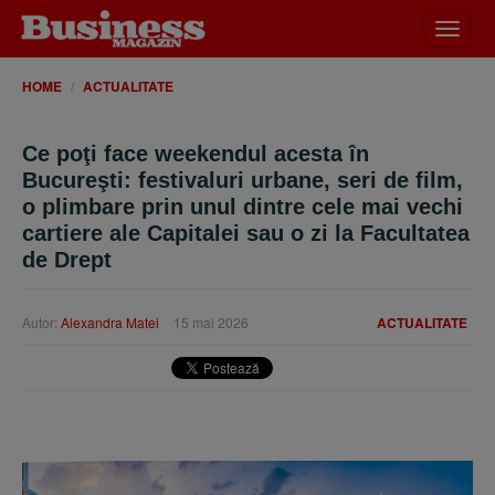
Desch
meniu
HOME
ACTUALITATE
Ce poţi face weekendul acesta în
Bucureşti: festivaluri urbane, seri de film,
o plimbare prin unul dintre cele mai vechi
cartiere ale Capitalei sau o zi la Facultatea
de Drept
Autor:
Alexandra Matei
15 mai 2026
ACTUALITATE