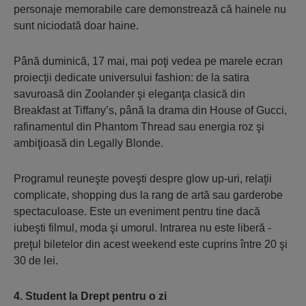
personaje memorabile care demonstrează că hainele nu
sunt niciodată doar haine.
Până duminică, 17 mai, mai poţi vedea pe marele ecran
proiecţii dedicate universului fashion: de la satira
savuroasă din
Zoolander
şi eleganţa clasică din
Breakfast at Tiffany’s
, până la drama din
House of Gucci
,
rafinamentul din
Phantom Thread
sau energia roz şi
ambiţioasă din
Legally Blonde
.
Programul reuneşte poveşti despre glow up-uri, relaţii
complicate, shopping dus la rang de artă sau garderobe
spectaculoase. Este un eveniment pentru tine dacă
iubeşti filmul, moda şi umorul. Intrarea nu este liberă -
preţul biletelor din acest weekend este cuprins între 20 şi
30 de lei.
4. Student la Drept pentru o zi