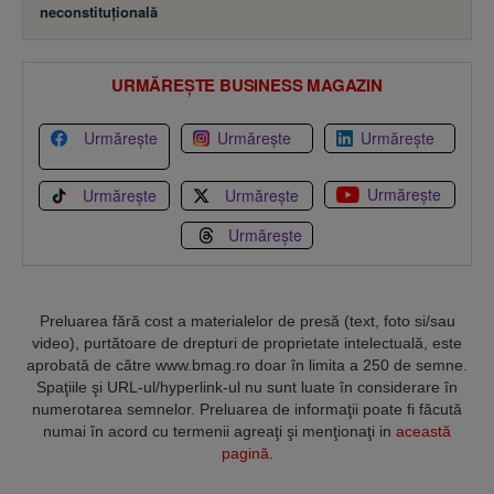
neconstituţională
URMĂREȘTE BUSINESS MAGAZIN
Urmărește
Urmărește
Urmărește
Urmărește
Urmărește
Urmărește
Urmărește
Preluarea fără cost a materialelor de presă (text, foto si/sau
video), purtătoare de drepturi de proprietate intelectuală, este
aprobată de către www.bmag.ro doar în limita a 250 de semne.
Spaţiile şi URL-ul/hyperlink-ul nu sunt luate în considerare în
numerotarea semnelor. Preluarea de informaţii poate fi făcută
numai în acord cu termenii agreaţi şi menţionaţi in
această
pagină
.