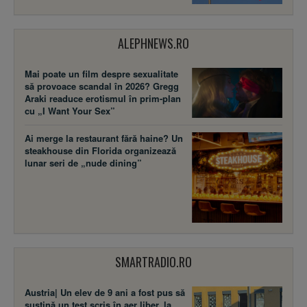
ALEPHNEWS.RO
Mai poate un film despre sexualitate
să provoace scandal în 2026? Gregg
Araki readuce erotismul în prim-plan
cu „I Want Your Sex”
Ai merge la restaurant fără haine? Un
steakhouse din Florida organizează
lunar seri de „nude dining”
SMARTRADIO.RO
Austria| Un elev de 9 ani a fost pus să
susţină un test scris în aer liber, la