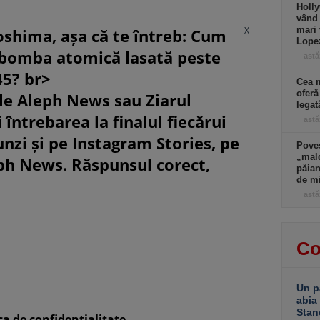
Holly
vând 
X
mari 
oshima, așa că te întreb: Cum
Lopez
 bomba atomică lasată peste
astă
45? br>
Cea m
oferă
le Aleph News sau Ziarul
lega
 întrebarea la finalul fiecărui
astă
unzi și pe Instagram Stories, pe
Poves
„mald
eph News. Răspunsul corect,
păian
de m
astă
Co
Un p
abia
Stan
ca de confidenţialitate.