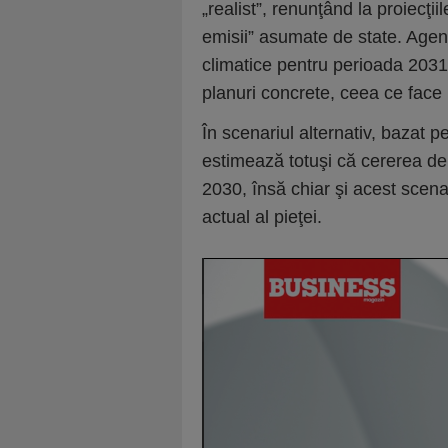
„realist”, renunţând la proiecţ
emisii” asumate de state. Agenţ
climatice pentru perioada 2031
planuri concrete, ceea ce face 
În scenariul alternativ, bazat p
estimează totuşi că cererea de p
2030, însă chiar şi acest scena
actual al pieţei.