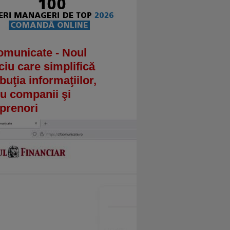
omunicate - Noul
ciu care simplifică
ibuţia informaţiilor,
u companii şi
prenori