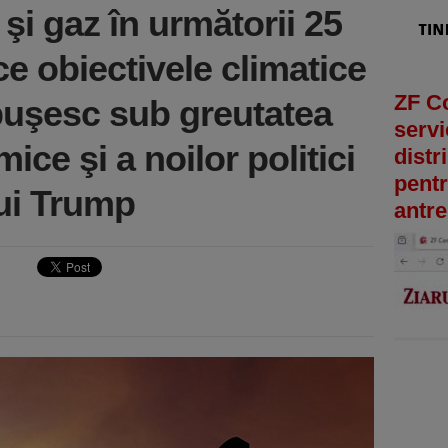
 şi gaz în următorii 25
ce obiectivele climatice
ZF C
buşesc sub greutatea
servi
mice şi a noilor politici
distr
pentr
lui Trump
antre