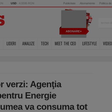
RON
USD
- 4.5595 RON
Publicitate
Abonamente
Politica de
ABONARE
Y
LIDERI
ANALIZE
TECH
MEET THE CEO
LIFESTYLE
VIDEO
or verzi: Agenţia
pentru Energie
 lumea va consuma tot