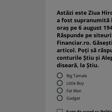
Astăzi este Ziua Hir
a fost supranumită
oraș pe 6 august 19
Răspunde pe siteuri
Financiar.ro. Găsești
articol. Poți să răsp
conturile Știu și Al
diseară, la Știu.
Big Tamale
Little Boy
Fat Man
Gadget
Sunt de acord cu
Politi