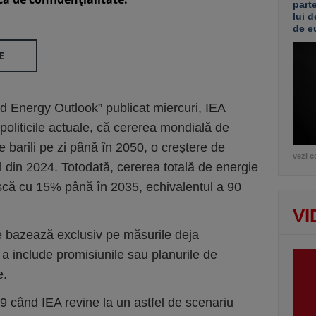
part
lui d
de e
E
d Energy Outlook” publicat miercuri, IEA
politicile actuale, că cererea mondială de
e barili pe zi până în 2050, o creştere de
vezi c
l din 2024. Totodată, cererea totală de energie
ască cu 15% până în 2035, echivalentul a 90
VI
 se bazează exclusiv pe măsurile deja
a include promisiunile sau planurile de
e.
9 când IEA revine la un astfel de scenariu