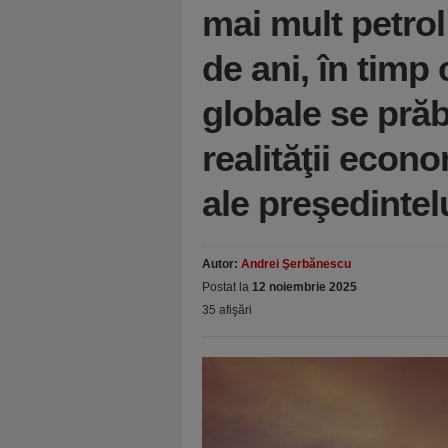
mai mult petrol
de ani, în timp 
globale se pră
realităţii econo
ale preşedinte
Autor:
Andrei Şerbănescu
Postat la
12 noiembrie 2025
35 afişări