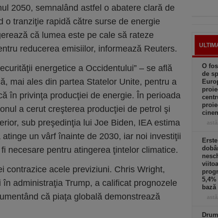
ul 2050, semnalând astfel o abatere clară de
nd o tranziţie rapidă către surse de energie
ugerează că lumea este pe cale să rateze
ULTIM
 pentru reducerea emisiilor, informează Reuters.
O fos
curităţii energetice a Occidentului” – se află
de sp
că, mai ales din partea Statelor Unite, pentru a
Europ
proie
ă în privinţa producţiei de energie. În perioada
centr
proie
nul a cerut creşterea producţiei de petrol şi
cinem
erior, sub preşedinţia lui Joe Biden, IEA estima
astă
atinge un vârf înainte de 2030, iar noi investiţii
Erst
dobâ
i fi necesare pentru atingerea ţintelor climatice.
nesc
viito
ei contrazice acele previziuni. Chris Wright,
progn
5,4% 
 în administraţia Trump, a calificat prognozele
bază 
rgumentând că piaţa globală demonstrează
astă
Drumu