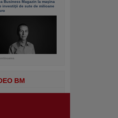
ea Business Magazin la maşina
e investiţii de sute de milioane
uro
ontinuarea
DEO BM