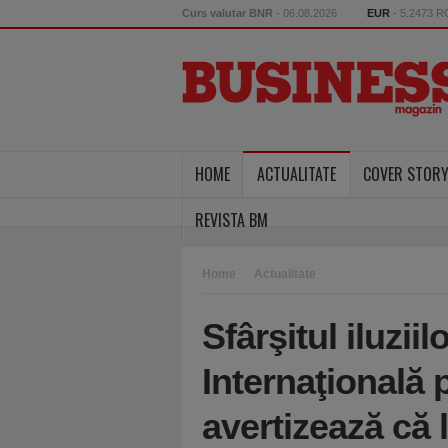
Curs valutar BNR
- 06.08.2026
EUR
- 5.2473 
HOME
ACTUALITATE
COVER STOR
REVISTA BM
Home
Actualitate
Sfârşitul iluziil
Internaţională 
avertizează că