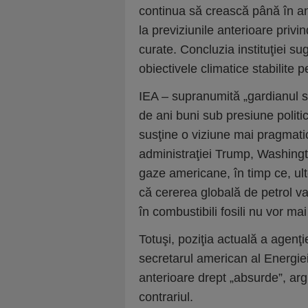
continua să crească până în an
la previziunile anterioare privi
curate. Concluzia instituţiei s
obiectivele climatice stabilite
IEA – supranumită „gardianul se
de ani buni sub presiune politi
susţine o viziune mai pragmatic
administraţiei Trump, Washingto
gaze americane, în timp ce, ult
că cererea globală de petrol va 
în combustibili fosili nu vor ma
Totuşi, poziţia actuală a agenţi
secretarul american al Energiei
anterioare drept „absurde”, a
contrariul.