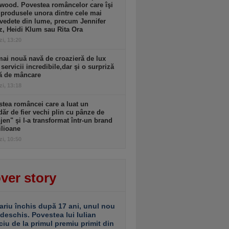
wood. Povestea româncelor care îşi
produsele unora dintre cele mai
vedete din lume, precum Jennifer
, Heidi Klum sau Rita Ora
zi, 13:20
ai nouă navă de croazieră de lux
 servicii incredibile,dar şi o surpriză
tă de mâncare
zi, 13:18
tea româncei care a luat un
ăr de fier vechi plin cu pânze de
jen" şi l-a transformat într-un brand
ilioane
zi, 10:50
ver story
ariu închis după 17 ani, unul nou
 deschis. Povestea lui Iulian
ciu de la primul premiu primit din