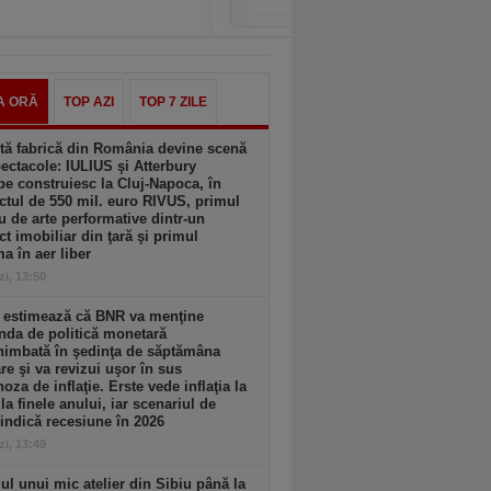
A ORĂ
TOP AZI
TOP 7 ZILE
tă fabrică din România devine scenă
ectacole: IULIUS şi Atterbury
e construiesc la Cluj-Napoca, în
ctul de 550 mil. euro RIVUS, primul
u de arte performative dintr-un
ct imobiliar din ţară şi primul
a în aer liber
zi, 13:50
e estimează că BNR va menţine
nda de politică monetară
himbată în şedinţa de săptămâna
are şi va revizui uşor în sus
oza de inflaţie. Erste vede inflaţia la
la finele anului, iar scenariul de
indică recesiune în 2026
zi, 13:49
l unui mic atelier din Sibiu până la