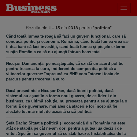
Desch
meniu
Rezultatele
1 - 15
din
2318
pentru "
politica
"
Când toată lumea te roagă să faci un guvern funcţional, care să
conducă politic şi economic România, când toată lumea vrea să-
ţi dea bani să faci investiţii, când toată lumea şi pieţele externe
susţin România ca să nu ajungă într-un haos total
Nicuşor Dan anunţă, pe neaşteptate, că există un acord politic
pentru trecerea la euro, indiferent de compoziţia politică a
viitoarelor guverne: împreună cu BNR vom întocmi foaia de
parcurs pentru trecerea la euro
Dacă preşedintele Nicuşor Dan, dacă liderii politici, dacă
sistemul au eşuat în a forma noul guvern, de ce liderii din
business, ca ultimă soluţie, nu presează pentru a se ajunge la o
formulă de guvernare, mai ales că afacerile lor încep să fie
afectate tot mai mult de această criză politică
Şefa Dacia: Situaţia politică şi economică din România nu este
atât de stabilă pe cât ne-am dori pentru a putea lua decizii de
viitor. Sperăm ca guvernul să se stabilizeze. Instabilitatea de la