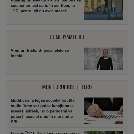
susţină un test scris în aer liber, la
-1°C, pentru că nu avea mască
COMEDYMALL.RO
Vremuri triste. Şi păcănelele se
închid.
MONITORULJUSTITIEI.RO
Modificări la legea societăţilor: Mai
multe firme vor putea funcţiona la
aceeaşi adresă, iar o persoană va
putea fi asociat unic în mai multe
SRL
Decizie ÎCCJ: Dacă laşi o persoană ce