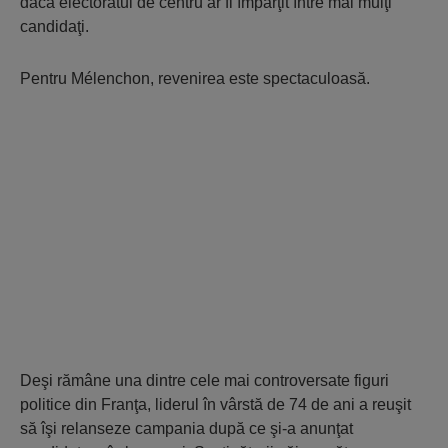
dacă electoratul de centru ar fi împărţit între mai mulţi
candidaţi.
Pentru Mélenchon, revenirea este spectaculoasă.
Deşi rămâne una dintre cele mai controversate figuri
politice din Franţa, liderul în vârstă de 74 de ani a reuşit
să îşi relanseze campania după ce şi-a anunţat