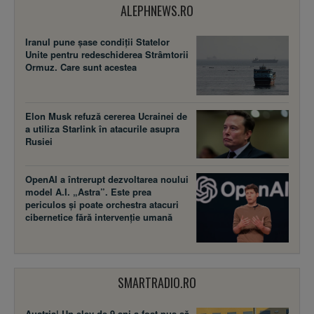
ALEPHNEWS.RO
Iranul pune șase condiții Statelor
Unite pentru redeschiderea Strâmtorii
Ormuz. Care sunt acestea
Elon Musk refuză cererea Ucrainei de
a utiliza Starlink în atacurile asupra
Rusiei
OpenAI a întrerupt dezvoltarea noului
model A.I. „Astra”. Este prea
periculos și poate orchestra atacuri
cibernetice fără intervenție umană
SMARTRADIO.RO
Austria| Un elev de 9 ani a fost pus să