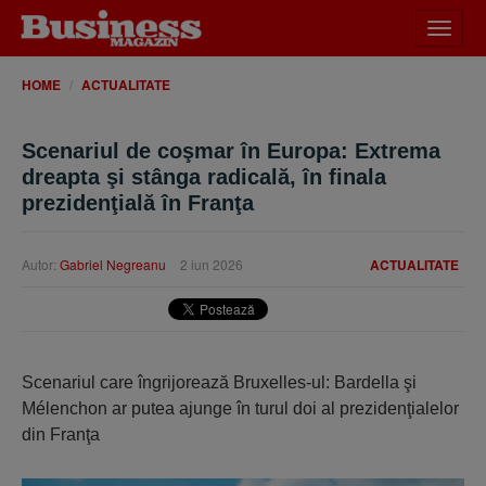
Desch
meniu
HOME
ACTUALITATE
Scenariul de coşmar în Europa: Extrema
dreapta şi stânga radicală, în finala
prezidenţială în Franţa
Autor:
Gabriel Negreanu
2 iun 2026
ACTUALITATE
Scenariul care îngrijorează Bruxelles-ul: Bardella şi
Mélenchon ar putea ajunge în turul doi al prezidenţialelor
din Franţa