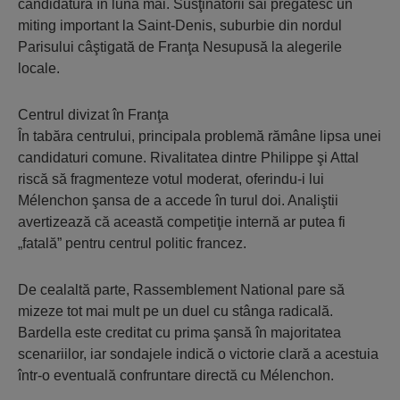
candidatura în luna mai. Susţinătorii săi pregătesc un
miting important la Saint-Denis, suburbie din nordul
Parisului câştigată de Franţa Nesupusă la alegerile
locale.
Centrul divizat în Franţa
În tabăra centrului, principala problemă rămâne lipsa unei
candidaturi comune. Rivalitatea dintre Philippe şi Attal
riscă să fragmenteze votul moderat, oferindu-i lui
Mélenchon şansa de a accede în turul doi. Analiştii
avertizează că această competiţie internă ar putea fi
„fatală” pentru centrul politic francez.
De cealaltă parte, Rassemblement National pare să
mizeze tot mai mult pe un duel cu stânga radicală.
Bardella este creditat cu prima şansă în majoritatea
scenariilor, iar sondajele indică o victorie clară a acestuia
într-o eventuală confruntare directă cu Mélenchon.