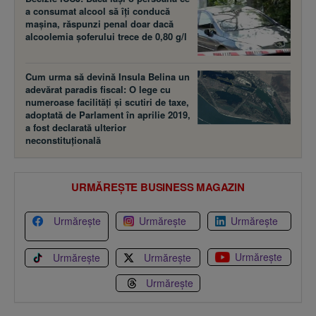
a consumat alcool să îţi conducă
maşina, răspunzi penal doar dacă
alcoolemia şoferului trece de 0,80 g/l
Cum urma să devină Insula Belina un
adevărat paradis fiscal: O lege cu
numeroase facilităţi şi scutiri de taxe,
adoptată de Parlament în aprilie 2019,
a fost declarată ulterior
neconstituţională
URMĂREȘTE BUSINESS MAGAZIN
Urmărește
Urmărește
Urmărește
Urmărește
Urmărește
Urmărește
Urmărește