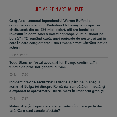
ULTIMELE DIN ACTUALITATE
Greg Abel, urmaşul legendarului Warren Buffett la
conducerea gigantului Berkshire Hathaway, a început să
cheltuiască din cei 366 mld. dolari, cât are fondul de
investiţii în cont. Abel a investit aproape 20 mld. dolari pe
bursă în T2, punând capăt unei perioade de peste trei ani în
care în care conglomeratul din Omaha a fost vânzător net de
acţiuni
ieri, 21:02
Todd Blanche, fostul avocat al lui Trump, confirmat în
funcţia de procuror general al SUA
ieri, 17:20
Incident grav de securitate: O dronă a pătruns în spaţiul
aerian al Bulgariei dinspre România, sâmbătă dimineaţă, şi
a explodat la aproximativ 100 de metri în interiorul graniţei
ieri, 17:17
Meteo: Arşiţă dogoritoare, dar şi furtuni în mare parte din
ţară. Care sunt zonele afectate?