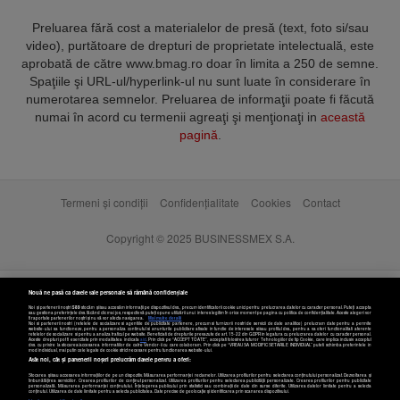
Preluarea fără cost a materialelor de presă (text, foto si/sau
video), purtătoare de drepturi de proprietate intelectuală, este
aprobată de către www.bmag.ro doar în limita a 250 de semne.
Spaţiile şi URL-ul/hyperlink-ul nu sunt luate în considerare în
numerotarea semnelor. Preluarea de informaţii poate fi făcută
numai în acord cu termenii agreaţi şi menţionaţi in
această
pagină
.
Termeni și condiții
Confidențialitate
Cookies
Contact
Copyright © 2025 BUSINESSMEX S.A.
Nouă ne pasă ca datele tale personale să rămână confidențiale
Noi și partenerii noștri
589
stocăm și/sau accesăm informații pe dispozitivul dvs., precum identificatorii cookie unici pentru prelucrarea datelor cu caracter personal. Puteți accepta
sau gestiona preferințele dvs. făcând clic mai jos, respectiv vă puteți opune utilizării unui interes legitim în orice moment pe pagina cu politica de confidențialitate. Aceste alegeri vor
fi raportate partenerilor noștri și nu vă vor afecta navigarea.
Mai multe detalii
Noi si partenerii nostri (retelele de socializare si agentiile de publicitate partenere, precum si furnizorii nostri de servicii de date analitice) prelucram date pentru a permite
website-ului sa functioneze, pentru a personaliza continutul si anunturile publicitare afisate in functie de interesele si/sau profilul dvs., pentru a va oferi functionalitati aferente
retelelor de socializare si pentru a analiza traficul pe website. Beneficiati de drepturile prevazute de art. 15-22 din GDPR in legatura cu prelucrarea datelor cu caracter personal.
Aceste drepturi pot fi exercitate prin modalitatea indicata
aici
. Prin click pe “ACCEPT TOATE”, acceptati folosirea tuturor Tehnologiilor de tip Cookie, care implica inclusiv acceptul
dvs. cu privire la stocarea/accesarea informatiilor de catre Vendor-ii cu care colaboram. Prin click pe “VREAU SA MODIFIC SETARILE INDIVIDUAL” puteti schimba preferintele in
mod individual, mai putin cele legate de cookie strict necesare pentru functionarea website-ului.
Atât noi, cât și partenerii noștri prelucrăm datele pentru a oferi:
Stocarea și/sau accesarea informațiilor de pe un dispozitiv. Măsurarea performanței reclamelor. Utilizarea profilurilor pentru selectarea conținutului personalizat. Dezvoltarea și
îmbunătățirea serviciilor. Crearea profilurilor de conținut personalizat. Utilizarea profilurilor pentru selectarea publicității personalizate. Crearea profilurilor pentru publicitate
personalizată. Măsurarea performanței conținutului. Înțelegerea publicului prin statistici sau combinații de date din surse diferite. Utilizarea datelor limitate pentru a selecta
Setări cookies
conținutul. Utilizarea de date limitate pentru a selecta publicitatea. Date precise de geolocație și identificarea prin scanarea dispozitivului.