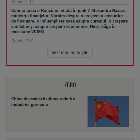
ieri, 17:16
Cum ar arăta o Românie intrată în junk ? Alexandru Nazare,
ministrul finanţelor: Vorbim despre o creştere a costurilor
de finanţare, o influenţă serioasă asupra cursului, o creştere
a inflaţiei şi asupra creşterii economice. Ne-ar băga în
recesiune VIDEO
ieri, 17:13
Vezi mai multe ştiri
ZF.RO
China devastează ultima redută a
industriei germane