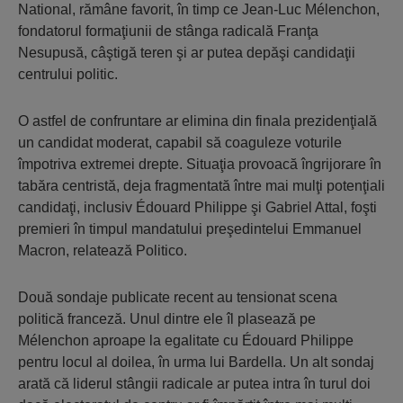
National, rămâne favorit, în timp ce Jean-Luc Mélenchon,
fondatorul formaţiunii de stânga radicală Franţa
Nesupusă, câştigă teren şi ar putea depăşi candidaţii
centrului politic.
O astfel de confruntare ar elimina din finala prezidenţială
un candidat moderat, capabil să coaguleze voturile
împotriva extremei drepte. Situaţia provoacă îngrijorare în
tabăra centristă, deja fragmentată între mai mulţi potenţiali
candidaţi, inclusiv Édouard Philippe şi Gabriel Attal, foşti
premieri în timpul mandatului preşedintelui Emmanuel
Macron, relatează Politico.
Două sondaje publicate recent au tensionat scena
politică franceză. Unul dintre ele îl plasează pe
Mélenchon aproape la egalitate cu Édouard Philippe
pentru locul al doilea, în urma lui Bardella. Un alt sondaj
arată că liderul stângii radicale ar putea intra în turul doi