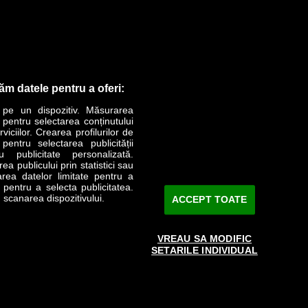
răm datele pentru a oferi:
 pe un dispozitiv. Măsurarea
r pentru selectarea conținutului
iciilor. Crearea profilurilor de
 pentru selectarea publicității
u publicitate personalizată.
a publicului prin statistici sau
area datelor limitate pentru a
e pentru a selecta publicitatea.
 scanarea dispozitivului.
ACCEPT TOATE
VREAU SA MODIFIC
SETARILE INDIVIDUAL