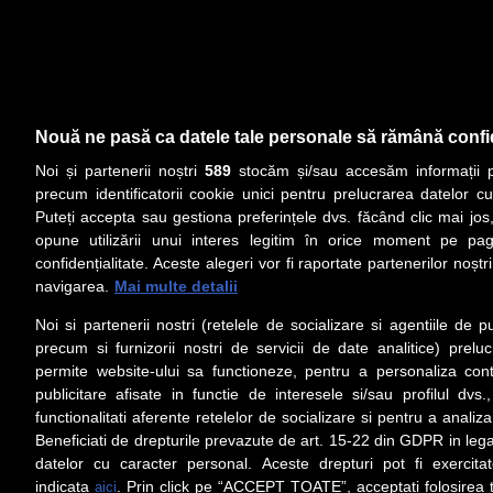
Nouă ne pasă ca datele tale personale să rămână confi
Noi și partenerii noștri
589
stocăm și/sau accesăm informații pe
precum identificatorii cookie unici pentru prelucrarea datelor c
Puteți accepta sau gestiona preferințele dvs. făcând clic mai jos,
opune utilizării unui interes legitim în orice moment pe pag
confidențialitate. Aceste alegeri vor fi raportate partenerilor noștr
navigarea.
Mai multe detalii
Noi si partenerii nostri (retelele de socializare si agentiile de p
precum si furnizorii nostri de servicii de date analitice) prel
permite website-ului sa functioneze, pentru a personaliza conti
publicitare afisate in functie de interesele si/sau profilul dvs
functionalitati aferente retelelor de socializare si pentru a analiza
Beneficiati de drepturile prevazute de art. 15-22 din GDPR in leg
datelor cu caracter personal. Aceste drepturi pot fi exercita
indicata
. Prin click pe “ACCEPT TOATE”, acceptati folosirea t
aici