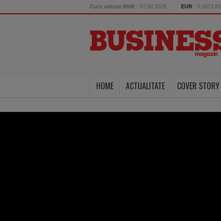
Curs valutar BNR
- 07.08.2026
EUR
- 5.2473 
HOME
ACTUALITATE
COVER STORY
eroare 404