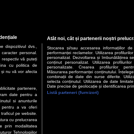
dențiale
Atât noi, cât și partenerii noștri preluc
 dispozitivul dvs.,
Stocarea și/sau accesarea informațiilor de
u caracter personal.
performanței reclamelor. Utilizarea profilurilo
personalizat. Dezvoltarea și îmbunătățirea serv
 respectiv vă puteți
conținut personalizat. Utilizarea profilurilor
ina cu politica de
personalizate. Crearea profilurilor pentr
i și nu vă vor afecta
Măsurarea performanței conținutului. Înțelegere
combinații de date din surse diferite. Utiliz
selecta conținutul. Utilizarea de date limitat
Date precise de geolocație și identificarea prin
ublicitate partenere,
Listă parteneri (furnizori)
ucram date pentru a
nutul si anunturile
., pentru a va oferi
 traficul pe website.
atura cu prelucrarea
te prin modalitatea
uturor Tehnologiilor