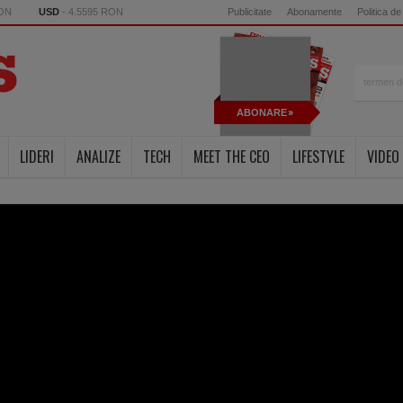
RON
USD
- 4.5595 RON
Publicitate
Abonamente
Politica de
ABONARE
LIDERI
ANALIZE
TECH
MEET THE CEO
LIFESTYLE
VIDEO