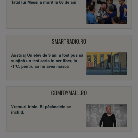
Tatăl lui Messi a murit la 68 de ani
SMARTRADIO.RO
Austria| Un elev de 9 ani a fost pus să
susţină un test scris în aer liber, la
-1°C, pentru că nu avea mască
COMEDYMALL.RO
Vremuri triste. Şi păcănelele se
închid.