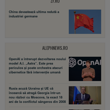
ZF.RO
China devastează ultima redută a
industriei germane
ALEPHNEWS.RO
OpenAI a întrerupt dezvoltarea noului
model A.I. „Astra”. Este prea
periculos și poate orchestra atacuri
cibernetice fără intervenție umană
Rusia acuză Ucraina şi UE că
încearcă să atragă Georgia într-un
nou război cu Moscova, la exact 18
ani de la conflictul sângeros din 2008