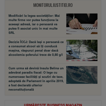
MONITORULJUSTITIEI.RO
Modificări la legea societăţilor: Mai
multe firme vor putea funcţiona la
aceeaşi adresă, iar o persoană va
putea fi asociat unic în mai multe
SRL
Decizie ÎCCJ: Dacă laşi o persoană ce
a consumat alcool să îţi conducă
maşina, răspunzi penal doar dacă
alcoolemia şoferului trece de 0,80 g/l
Cum urma să devină Insula Belina un
adevărat paradis fiscal: O lege cu
numeroase facilităţi şi scutiri de taxe,
adoptată de Parlament în aprilie 2019,
a fost declarată ulterior
neconstituţională
URMĂREȘTE BUSINESS MAGAZIN