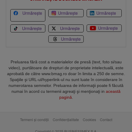
Urmărește
Urmărește
Urmărește
Urmărește
Urmărește
Urmărește
Urmărește
Preluarea fără cost a materialelor de presă (text, foto si/sau
video), purtătoare de drepturi de proprietate intelectuală, este
aprobată de către www.bmag.ro doar în limita a 250 de semne.
Spaţiile şi URL-ul/hyperlink-ul nu sunt luate în considerare în
numerotarea semnelor. Preluarea de informaţii poate fi făcută
numai în acord cu termenii agreaţi şi menţionaţi in
această
pagină
.
Termeni și condiții
Confidențialitate
Cookies
Contact
Copyright © 2025 BUSINESSMEX S.A.