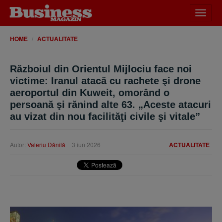
Desch
meniu
HOME
ACTUALITATE
Războiul din Orientul Mijlociu face noi
victime: Iranul atacă cu rachete şi drone
aeroportul din Kuweit, omorând o
persoană şi rănind alte 63. „Aceste atacuri
au vizat din nou facilităţi civile şi vitale”
Autor:
Valeriu Dănilă
3 iun 2026
ACTUALITATE