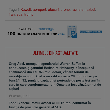
Taguri:
Kuweit
,
aeroport
,
atacuri
,
drone
,
rachete
,
razboi
,
iran
,
sua
,
trump
ULTIMELE DIN ACTUALITATE
Greg Abel, urmaşul legendarului Warren Buffett la
conducerea gigantului Berkshire Hathaway, a început să
cheltuiască din cei 366 mld. dolari, cât are fondul de
investiţii în cont. Abel a investit aproape 20 mld. dolari pe
bursă în T2, punând capăt unei perioade de peste trei ani în
care în care conglomeratul din Omaha a fost vânzător net de
acţiuni
astăzi, 21:02
Todd Blanche, fostul avocat al lui Trump, confirmat în
funcţia de procuror general al SUA