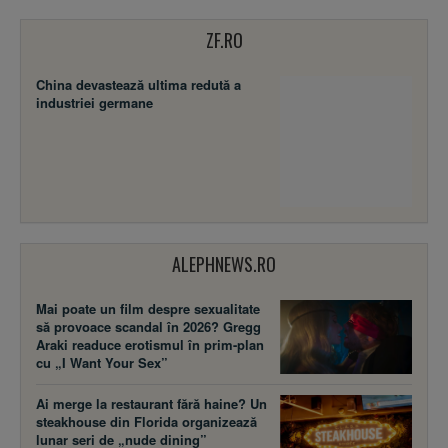
ZF.RO
China devastează ultima redută a
industriei germane
ALEPHNEWS.RO
Mai poate un film despre sexualitate
să provoace scandal în 2026? Gregg
Araki readuce erotismul în prim-plan
cu „I Want Your Sex”
Ai merge la restaurant fără haine? Un
steakhouse din Florida organizează
lunar seri de „nude dining”