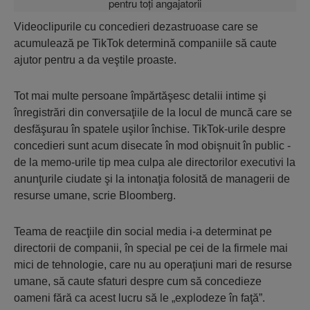
Videoclipurile cu concedieri dezastruoase care se
acumulează pe TikTok determină companiile să caute
ajutor pentru a da veştile proaste.
Tot mai multe persoane împărtăşesc detalii intime şi
înregistrări din conversaţiile de la locul de muncă care se
desfăşurau în spatele uşilor închise. TikTok-urile despre
concedieri sunt acum disecate în mod obişnuit în public -
de la memo-urile tip mea culpa ale directorilor executivi la
anunţurile ciudate şi la intonaţia folosită de managerii de
resurse umane, scrie Bloomberg.
Teama de reacţiile din social media i-a determinat pe
directorii de companii, în special pe cei de la firmele mai
mici de tehnologie, care nu au operaţiuni mari de resurse
umane, să caute sfaturi despre cum să concedieze
oameni fără ca acest lucru să le „explodeze în faţă”.