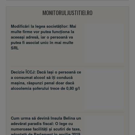
MONITORULJUSTITIEI.RO
Modificări la legea societăţilor: Mai
multe firme vor putea funcţiona la
aceeaşi adresă, iar o persoană va
putea fi asociat unic în mai multe
SRL
Decizie ÎCCJ: Dacă laşi o persoană ce
a consumat alcool să îţi conducă
maşina, răspunzi penal doar dacă
alcoolemia şoferului trece de 0,80 g/l
Cum urma să devină Insula Belina un
adevărat paradis fiscal: O lege cu
numeroase facilităţi şi scutiri de taxe,
adoptată de Parlament în aprilie 2019,