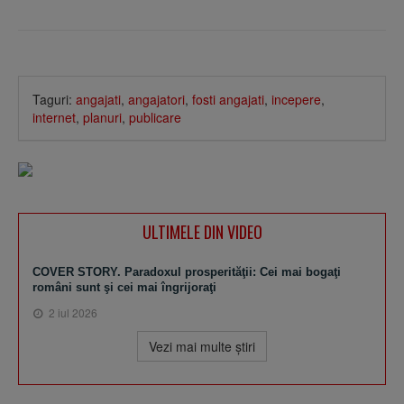
Taguri:
angajati
,
angajatori
,
fosti angajati
,
incepere
,
internet
,
planuri
,
publicare
ULTIMELE DIN VIDEO
COVER STORY. Paradoxul prosperităţii: Cei mai bogaţi
români sunt şi cei mai îngrijoraţi
2 iul 2026
Vezi mai multe ştiri