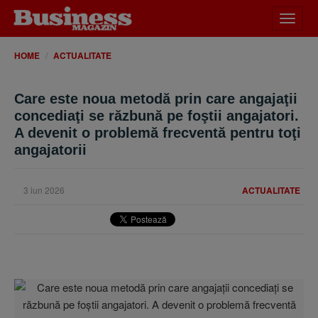
Desch
meniu
HOME
ACTUALITATE
Care este noua metodă prin care angajaţii
concediaţi se răzbună pe foştii angajatori.
A devenit o problemă frecventă pentru toţi
angajatorii
3 iun 2026
ACTUALITATE