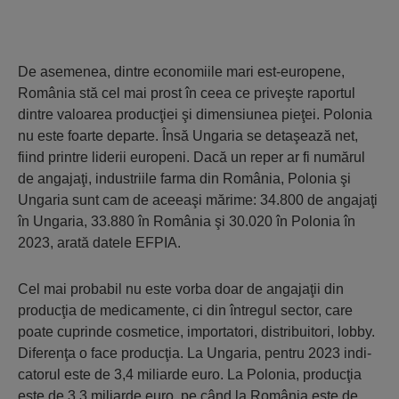
De asemenea, dintre economiile mari est-europene,
România stă cel mai prost în ceea ce priveşte raportul
dintre valoarea producţiei şi dimensiunea pieţei. Polonia
nu este foarte departe. Însă Ungaria se detaşează net,
fiind printre liderii europeni. Dacă un reper ar fi numărul
de angajaţi, industriile farma din România, Polonia şi
Ungaria sunt cam de aceeaşi mărime: 34.800 de angajaţi
în Ungaria, 33.880 în România şi 30.020 în Polonia în
2023, arată datele EFPIA.
Cel mai probabil nu este vorba doar de angajaţii din
producţia de medicamente, ci din întregul sector, care
poate cuprinde cosmetice, importatori, distribuitori, lobby.
Diferenţa o face producţia. La Ungaria, pentru 2023 indi­
catorul este de 3,4 miliarde euro. La Polonia, producţia
este de 3,3 miliarde euro, pe când la România este de