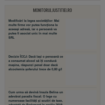
MONITORULJUSTITIEI.RO
Modificări la legea societăţilor: Mai
multe firme vor putea funcţiona la
aceeaşi adresă, iar o persoană va
putea fi asociat unic în mai multe
SRL
Decizie ÎCCJ: Dacă laşi o persoană ce
a consumat alcool să îţi conducă
maşina, răspunzi penal doar dacă
alcoolemia şoferului trece de 0,80 g/l
Cum urma să devină Insula Belina un
adevărat paradis fiscal: O lege cu
numeroase facilităţi şi scutiri de taxe,
adoptată de Parlament în aprilie 2019,