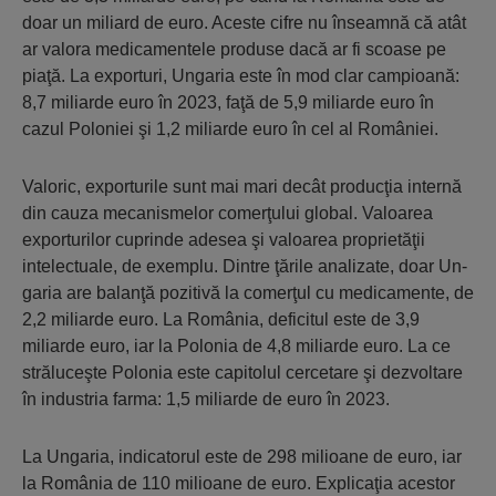
doar un miliard de euro. Aces­te cifre nu înseamnă că atât
ar valora me­dicamentele produse dacă ar fi scoase pe
pia­ţă. La exporturi, Ungaria este în mod clar campi­oană:
8,7 miliarde euro în 2023, faţă de 5,9 mi­liarde euro în
cazul Poloniei şi 1,2 mi­liarde euro în cel al României.
Valoric, exporturile sunt mai mari decât producţia internă
din cauza mecanismelor co­merţului global. Valoarea
exporturilor cuprin­de adesea şi valoarea proprietăţii
intelectuale, de exemplu. Dintre ţările analizate, doar Un­
garia are balanţă pozitivă la comerţul cu medi­camente, de
2,2 miliarde euro. La România, de­ficitul este de 3,9
miliarde euro, iar la Polonia de 4,8 miliarde euro. La ce
străluceşte Polonia este capitolul cercetare şi dezvoltare
în indus­tria farma: 1,5 miliarde de euro în 2023.
La Ungaria, indicatorul este de 298 mili­oane de euro, iar
la România de 110 milioane de euro. Explicaţia acestor