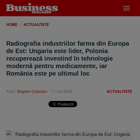
Desch
meniu
HOME
ACTUALITATE
Radiografia industriilor farma din Europa
de Est: Ungaria este lider, Polonia
recuperează investind în tehnologie
modernă pentru medicamente, iar
România este pe ultimul loc
Autor:
Bogdan Cojocaru
11 mai 2026
ACTUALITATE