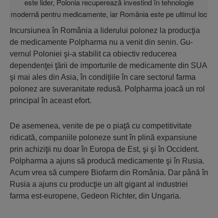
Incursiunea în România a liderului polo­nez la producţia
de medicamente Polpharma nu a venit din senin. Gu­
vernul Poloniei şi-a stabilit ca obiectiv reducerea
dependenţei ţării de impor­turile de medicamente din SUA
şi mai ales din Asia, în condiţiile în care sectorul far­ma
polonez are suveranitate redusă. Polphar­ma joacă un rol
principal în aceast efort.
De asemenea, venite de pe o piaţă cu competitivitate
ridicată, companiile poloneze sunt în plină expansiune
prin achiziţii nu doar în Europa de Est, şi şi în Occident.
Polpharma a ajuns să producă medicamente şi în Rusia.
Acum vrea să cumpere Biofarm din România. Dar până în
Rusia a ajuns cu producţie un alt gigant al industriei
farma est-europene, Gedeon Richter, din Ungaria.