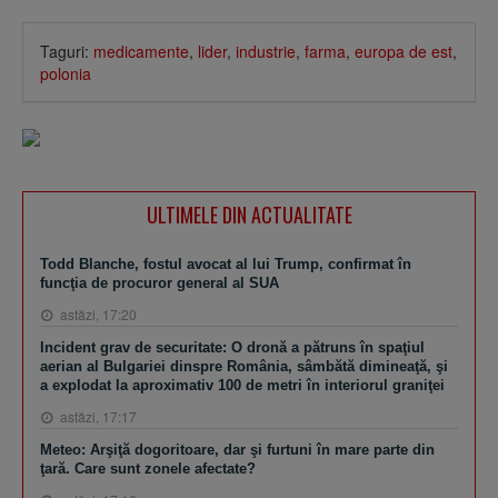
Taguri:
medicamente
,
lider
,
industrie
,
farma
,
europa de est
,
polonia
ULTIMELE DIN ACTUALITATE
Todd Blanche, fostul avocat al lui Trump, confirmat în
funcţia de procuror general al SUA
astăzi, 17:20
Incident grav de securitate: O dronă a pătruns în spaţiul
aerian al Bulgariei dinspre România, sâmbătă dimineaţă, şi
a explodat la aproximativ 100 de metri în interiorul graniţei
astăzi, 17:17
Meteo: Arşiţă dogoritoare, dar şi furtuni în mare parte din
ţară. Care sunt zonele afectate?