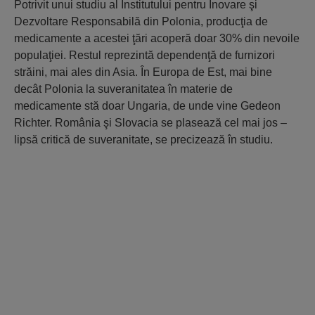
Potrivit unui studiu al Institutului pentru Inovare şi
Dezvoltare Responsabilă din Polo­nia, producţia de
medicamente a acestei ţări acoperă doar 30% din nevoile
populaţiei. Res­tul reprezintă dependenţă de furnizori
străini, mai ales din Asia. În Europa de Est, mai bine
decât Polonia la suveranitatea în materie de
medicamente stă doar Ungaria, de unde vine Gedeon
Richter. România şi Slovacia se pla­sează cel mai jos –
lipsă critică de suve­ranitate, se precizează în studiu.