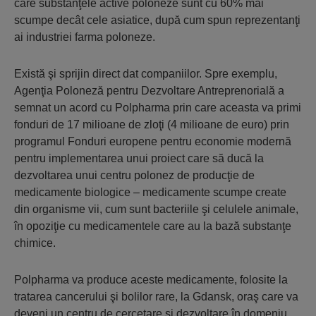
care substanţele active poloneze sunt cu 60% mai
scumpe decât cele asiatice, după cum spun reprezentanţi
ai industriei farma poloneze.
Există şi sprijin direct dat companiilor. Spre exemplu,
Agenţia Poloneză pentru Dezvoltare Antreprenorială a
semnat un acord cu Polpharma prin care aceasta va primi
fonduri de 17 milioane de zloţi (4 milioane de euro) prin
programul Fonduri europene pentru economie modernă
pentru implementarea unui proiect care să ducă la
dezvoltarea unui centru polonez de producţie de
medicamente biologice – medicamente scumpe create
din organisme vii, cum sunt bacteriile şi celulele animale,
în opoziţie cu medicamentele care au la bază substanţe
chimice.
Polpharma va produce aceste medicamente, folosite la
tratarea cancerului şi bolilor rare, la Gdansk, oraş care va
deveni un centru de cercetare şi dezvoltare în domeniu.