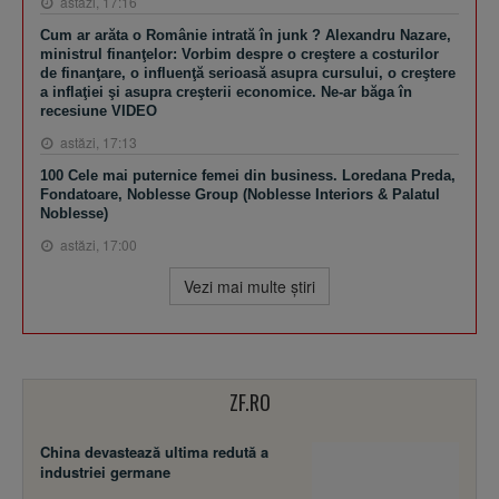
astăzi, 17:16
Cum ar arăta o Românie intrată în junk ? Alexandru Nazare,
ministrul finanţelor: Vorbim despre o creştere a costurilor
de finanţare, o influenţă serioasă asupra cursului, o creştere
a inflaţiei şi asupra creşterii economice. Ne-ar băga în
recesiune VIDEO
astăzi, 17:13
100 Cele mai puternice femei din business. Loredana Preda,
Fondatoare, Noblesse Group (Noblesse Interiors & Palatul
Noblesse)
astăzi, 17:00
Vezi mai multe ştiri
ZF.RO
China devastează ultima redută a
industriei germane