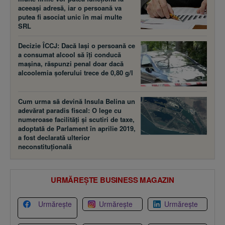
aceeaşi adresă, iar o persoană va
putea fi asociat unic în mai multe
SRL
Decizie ÎCCJ: Dacă laşi o persoană ce
a consumat alcool să îţi conducă
maşina, răspunzi penal doar dacă
alcoolemia şoferului trece de 0,80 g/l
Cum urma să devină Insula Belina un
adevărat paradis fiscal: O lege cu
numeroase facilităţi şi scutiri de taxe,
adoptată de Parlament în aprilie 2019,
a fost declarată ulterior
neconstituţională
URMĂREȘTE BUSINESS MAGAZIN
Urmărește
Urmărește
Urmărește