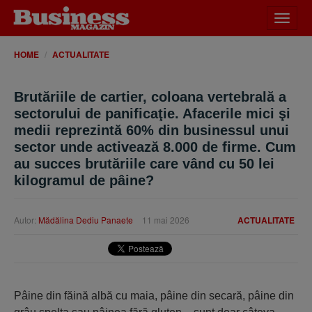
Desch
meniu
HOME
ACTUALITATE
Brutăriile de cartier, coloana vertebrală a
sectorului de panificaţie. Afacerile mici şi
medii reprezintă 60% din businessul unui
sector unde activează 8.000 de firme. Cum
au succes brutăriile care vând cu 50 lei
kilogramul de pâine?
Autor:
Mădălina Dediu Panaete
11 mai 2026
ACTUALITATE
Pâine din făină albă cu maia, pâine din secară, pâine din