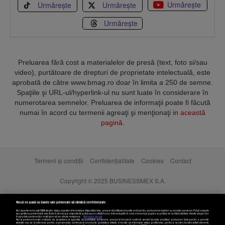
Urmărește
Urmărește
Urmărește
Urmărește
Preluarea fără cost a materialelor de presă (text, foto si/sau
video), purtătoare de drepturi de proprietate intelectuală, este
aprobată de către www.bmag.ro doar în limita a 250 de semne.
Spaţiile şi URL-ul/hyperlink-ul nu sunt luate în considerare în
numerotarea semnelor. Preluarea de informaţii poate fi făcută
numai în acord cu termenii agreaţi şi menţionaţi in
această
pagină
.
Termeni și condiții
Confidențialitate
Cookies
Contact
Copyright © 2025 BUSINESSMEX S.A.
Nouă ne pasă ca datele tale personale să rămână confidențiale
Noi și partenerii noștri
589
stocăm și/sau accesăm informații pe dispozitivul dvs., precum identificatorii cookie unici pentru prelucrarea datelor cu caracter personal. Puteți accepta
sau gestiona preferințele dvs. făcând clic mai jos, respectiv vă puteți opune utilizării unui interes legitim în orice moment pe pagina cu politica de confidențialitate. Aceste alegeri vor
fi raportate partenerilor noștri și nu vă vor afecta navigarea.
Mai multe detalii
Noi si partenerii nostri (retelele de socializare si agentiile de publicitate partenere, precum si furnizorii nostri de servicii de date analitice) prelucram date pentru a permite
website-ului sa functioneze, pentru a personaliza continutul si anunturile publicitare afisate in functie de interesele si/sau profilul dvs., pentru a va oferi functionalitati aferente