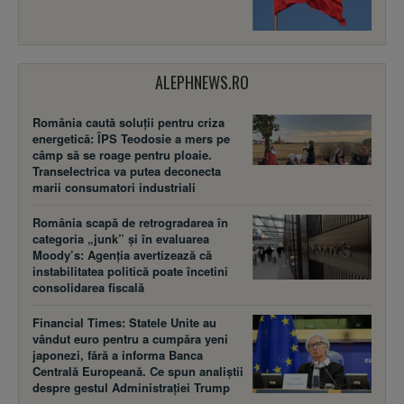
ALEPHNEWS.RO
România caută soluții pentru criza
energetică: ÎPS Teodosie a mers pe
câmp să se roage pentru ploaie.
Transelectrica va putea deconecta
marii consumatori industriali
România scapă de retrogradarea în
categoria „junk” și în evaluarea
Moody’s: Agenția avertizează că
instabilitatea politică poate încetini
consolidarea fiscală
Financial Times: Statele Unite au
vândut euro pentru a cumpăra yeni
japonezi, fără a informa Banca
Centrală Europeană. Ce spun analiștii
despre gestul Administrației Trump