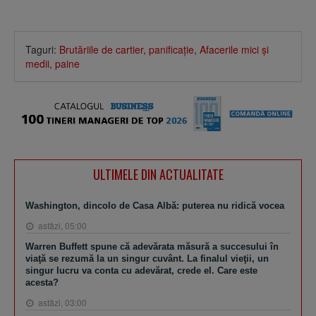
Taguri:
Brutăriile de cartier
,
panificaţie
,
Afacerile mici şi
medii
,
paine
ULTIMELE DIN ACTUALITATE
Washington, dincolo de Casa Albă: puterea nu ridică vocea
astăzi, 05:00
Warren Buffett spune că adevărata măsură a succesului în
viaţă se rezumă la un singur cuvânt. La finalul vieţii, un
singur lucru va conta cu adevărat, crede el. Care este
acesta?
astăzi, 03:00