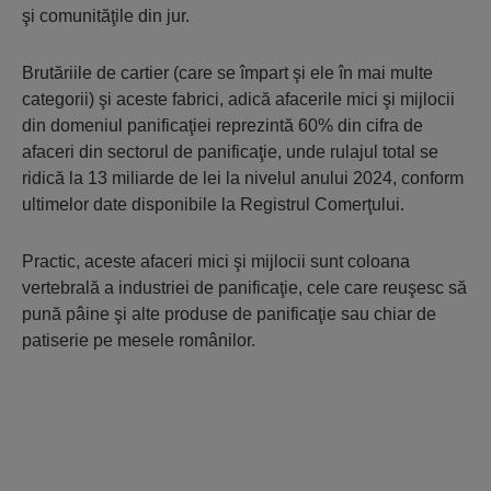
şi comu­nităţile din jur.
Brutăriile de cartier (care se împart şi ele în mai multe
categorii) şi aceste fabrici, adică afacerile mici şi mijlocii
din domeniul panifi­caţiei reprezintă 60% din cifra de
afaceri din sectorul de panificaţie, unde rulajul total se
ridică la 13 miliarde de lei la nivelul anului 2024, conform
ultimelor date disponibile la Registrul Comerţului.
Prac­tic, aceste afaceri mici şi mijlocii sunt co­loana
vertebrală a industriei de panifi­caţie, cele care reuşesc să
pună pâine şi alte produse de panifi­caţie sau chiar de
pati­se­rie pe mesele românilor.