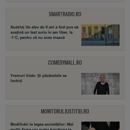
SMARTRADIO.RO
Austria| Un elev de 9 ani a fost pus să
susţină un test scris în aer liber, la
-1°C, pentru că nu avea mască
COMEDYMALL.RO
Vremuri triste. Şi păcănelele se
închid.
MONITORULJUSTITIEI.RO
Modificări la legea societăţilor: Mai
multe firme vor putea funcţiona la