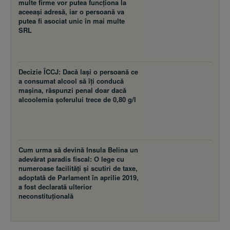
multe firme vor putea funcţiona la
aceeaşi adresă, iar o persoană va
putea fi asociat unic în mai multe
SRL
Decizie ÎCCJ: Dacă laşi o persoană ce
a consumat alcool să îţi conducă
maşina, răspunzi penal doar dacă
alcoolemia şoferului trece de 0,80 g/l
Cum urma să devină Insula Belina un
adevărat paradis fiscal: O lege cu
numeroase facilităţi şi scutiri de taxe,
adoptată de Parlament în aprilie 2019,
a fost declarată ulterior
neconstituţională