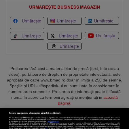
URMĂREȘTE BUSINESS MAGAZIN
Urmărește
Urmărește
Urmărește
Urmărește
Urmărește
Urmărește
Urmărește
Preluarea fără cost a materialelor de presă (text, foto si/sau
video), purtătoare de drepturi de proprietate intelectuală, este
aprobată de către www.bmag.ro doar în limita a 250 de semne.
Spaţiile şi URL-ul/hyperlink-ul nu sunt luate în considerare în
numerotarea semnelor. Preluarea de informaţii poate fi făcută
numai în acord cu termenii agreaţi şi menţionaţi in
această
pagină
.
Nouă ne pasă ca datele tale personale să rămână confidențiale
Noi și partenerii noștri
589
stocăm și/sau accesăm informații pe dispozitivul dvs., precum identificatorii cookie unici pentru prelucrarea datelor cu caracter personal. Puteți accepta
sau gestiona preferințele dvs. făcând clic mai jos, respectiv vă puteți opune utilizării unui interes legitim în orice moment pe pagina cu politica de confidențialitate. Aceste alegeri vor
fi raportate partenerilor noștri și nu vă vor afecta navigarea.
Mai multe detalii
Noi si partenerii nostri (retelele de socializare si agentiile de publicitate partenere, precum si furnizorii nostri de servicii de date analitice) prelucram date pentru a permite
Termeni și condiții
Confidențialitate
Cookies
Contact
website-ului sa functioneze, pentru a personaliza continutul si anunturile publicitare afisate in functie de interesele si/sau profilul dvs., pentru a va oferi functionalitati aferente
retelelor de socializare si pentru a analiza traficul pe website. Beneficiati de drepturile prevazute de art. 15-22 din GDPR in legatura cu prelucrarea datelor cu caracter personal.
Aceste drepturi pot fi exercitate prin modalitatea indicata
aici
. Prin click pe “ACCEPT TOATE”, acceptati folosirea tuturor Tehnologiilor de tip Cookie, care implica inclusiv acceptul