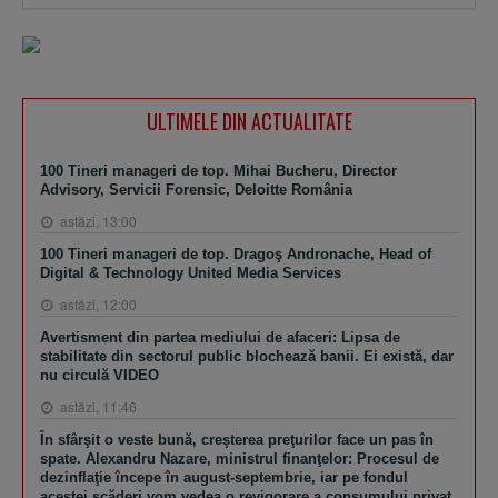
ULTIMELE DIN ACTUALITATE
100 Tineri manageri de top. Mihai Bucheru, Director
Advisory, Servicii Forensic, Deloitte România
astăzi, 13:00
100 Tineri manageri de top. Dragoş Andronache, Head of
Digital & Technology United Media Services
astăzi, 12:00
Avertisment din partea mediului de afaceri: Lipsa de
stabilitate din sectorul public blochează banii. Ei există, dar
nu circulă VIDEO
astăzi, 11:46
În sfârşit o veste bună, creşterea preţurilor face un pas în
spate. Alexandru Nazare, ministrul finanţelor: Procesul de
dezinflaţie începe în august-septembrie, iar pe fondul
acestei scăderi vom vedea o revigorare a consumului privat