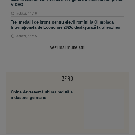
VIDEO
astăzi, 11:16
Trei medalii de bronz pentru elevii romîni la Olimpiada
Internaţională de Economie 2026, desfăşurată la Shenzhen
astăzi, 11:15
Vezi mai multe ştiri
ZF.RO
China devastează ultima redută a
industriei germane