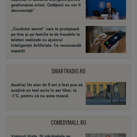
gestionarea crizei. Cetățenii nu vor fi
deconectați”
„Cuvântul secret” care te protejează
pe tine și pe familia ta de fraudele la
telefon realizate cu ajutorul
Inteligenței Artificiale. Ce recomandă
experții
SMARTRADIO.RO
Austria| Un elev de 9 ani a fost pus să
susţină un test scris în aer liber, la
-1°C, pentru că nu avea mască
COMEDYMALL.RO
Vremuri triste. Şi păcănelele se