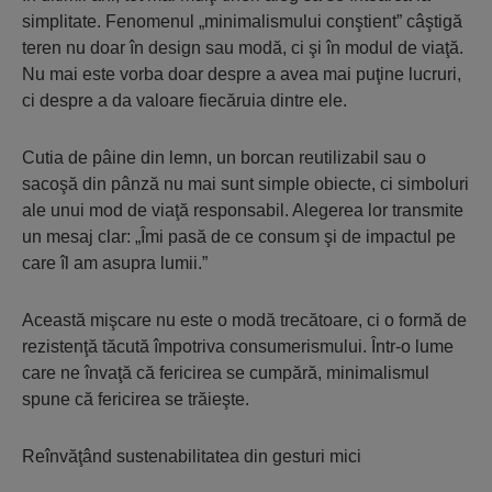
simplitate. Fenomenul „minimalismului conştient” câştigă
teren nu doar în design sau modă, ci şi în modul de viaţă.
Nu mai este vorba doar despre a avea mai puţine lucruri,
ci despre a da valoare fiecăruia dintre ele.
Cutia de pâine din lemn, un borcan reutilizabil sau o
sacoşă din pânză nu mai sunt simple obiecte, ci simboluri
ale unui mod de viaţă responsabil. Alegerea lor transmite
un mesaj clar: „Îmi pasă de ce consum şi de impactul pe
care îl am asupra lumii.”
Această mişcare nu este o modă trecătoare, ci o formă de
rezistenţă tăcută împotriva consumerismului. Într-o lume
care ne învaţă că fericirea se cumpără, minimalismul
spune că fericirea se trăieşte.
Reînvăţând sustenabilitatea din gesturi mici