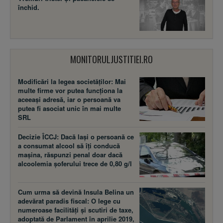
închid.
MONITORULJUSTITIEI.RO
Modificări la legea societăţilor: Mai
multe firme vor putea funcţiona la
aceeaşi adresă, iar o persoană va
putea fi asociat unic în mai multe
SRL
Decizie ÎCCJ: Dacă laşi o persoană ce
a consumat alcool să îţi conducă
maşina, răspunzi penal doar dacă
alcoolemia şoferului trece de 0,80 g/l
Cum urma să devină Insula Belina un
adevărat paradis fiscal: O lege cu
numeroase facilităţi şi scutiri de taxe,
adoptată de Parlament în aprilie 2019,