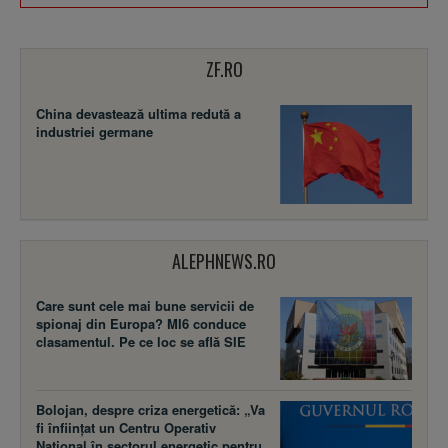
ZF.RO
China devastează ultima redută a
industriei germane
ALEPHNEWS.RO
Care sunt cele mai bune servicii de
spionaj din Europa? MI6 conduce
clasamentul. Pe ce loc se află SIE
Bolojan, despre criza energetică: „Va
fi înființat un Centru Operativ
Național în sectorul energetic pentru