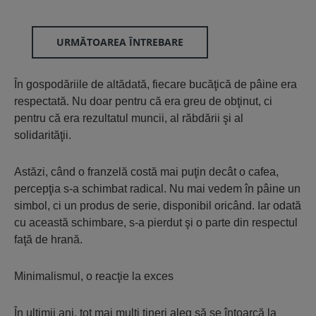
URMĂTOAREA ÎNTREBARE
În gospodăriile de altădată, fiecare bucăţică de pâine era
respectată. Nu doar pentru că era greu de obţinut, ci
pentru că era rezultatul muncii, al răbdării şi al
solidarităţii.
Astăzi, când o franzelă costă mai puţin decât o cafea,
percepţia s-a schimbat radical. Nu mai vedem în pâine un
simbol, ci un produs de serie, disponibil oricând. Iar odată
cu această schimbare, s-a pierdut şi o parte din respectul
faţă de hrană.
Minimalismul, o reacţie la exces
În ultimii ani, tot mai mulţi tineri aleg să se întoarcă la