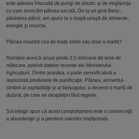
este adesea înlocuită de pungi de plastic şi de neglijenţa
cu care aruncăm pâinea uscată. De la un gest firesc,
păstrarea pâinii, am ajuns la o risipă uriaşă de alimente,
energie şi resurse.
Pâinea noastră cea de toate zilele sau doar o marfă?
Românii aruncă anual peste 2,5 milioane de tone de
mâncare, potrivit datelor recente ale Ministerului
Agriculturii. Dintre acestea, o parte semnificativă o
reprezintă produsele de panificaţie. Pâinea, alimentul-
simbol al ospitalităţii şi al belşugului, a devenit o marfă de
duzină, de care ne despărţim fără regrete.
Sociologii spun că acest comportament este o consecinţă
a abundenţei şi a pierderii valorilor tradiţionale.