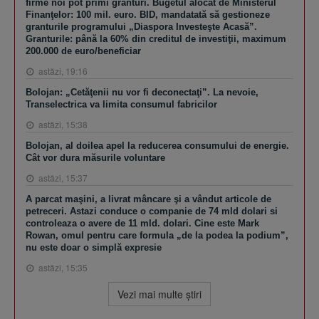
firme noi pot primi granturi. Bugetul alocat de Ministerul
Finanţelor: 100 mil. euro. BID, mandatată să gestioneze
granturile programului „Diaspora Investeşte Acasă”.
Granturile: până la 60% din creditul de investiţii, maximum
200.000 de euro/beneficiar
astăzi, 19:16
Bolojan: „Cetăţenii nu vor fi deconectaţi”. La nevoie,
Transelectrica va limita consumul fabricilor
astăzi, 15:38
Bolojan, al doilea apel la reducerea consumului de energie.
Cât vor dura măsurile voluntare
astăzi, 15:37
A parcat maşini, a livrat mâncare şi a vândut articole de
petreceri. Astazi conduce o companie de 74 mld dolari si
controleaza o avere de 11 mld. dolari. Cine este Mark
Rowan, omul pentru care formula „de la podea la podium”,
nu este doar o simplă expresie
astăzi, 15:35
Vezi mai multe ştiri