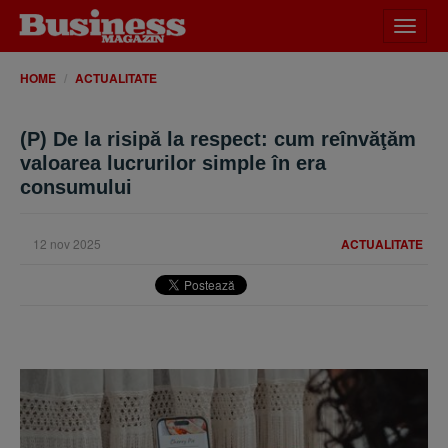
Desch
meniu
HOME
ACTUALITATE
(P) De la risipă la respect: cum reînvăţăm
valoarea lucrurilor simple în era
consumului
12 nov 2025
ACTUALITATE