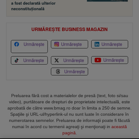
a fost declarată ulterior
neconstituţională
URMĂREȘTE BUSINESS MAGAZIN
Urmărește
Urmărește
Urmărește
Urmărește
Urmărește
Urmărește
Urmărește
Preluarea fără cost a materialelor de presă (text, foto si/sau
video), purtătoare de drepturi de proprietate intelectuală, este
aprobată de către www.bmag.ro doar în limita a 250 de semne.
Spaţiile şi URL-ul/hyperlink-ul nu sunt luate în considerare în
numerotarea semnelor. Preluarea de informaţii poate fi făcută
numai în acord cu termenii agreaţi şi menţionaţi in
această
pagină
.