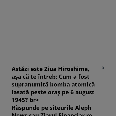
Astăzi este Ziua Hiroshima,
X
așa că te întreb: Cum a fost
supranumită bomba atomică
lasată peste oraș pe 6 august
1945? br>
Răspunde pe siteurile Aleph
News sau Ziarul Financiar.ro.