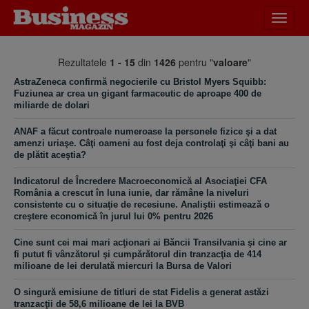
Desch
meniu
Rezultatele
1 - 15
din
1426
pentru "
valoare
"
AstraZeneca confirmă negocierile cu Bristol Myers Squibb:
Fuziunea ar crea un gigant farmaceutic de aproape 400 de
miliarde de dolari
ANAF a făcut controale numeroase la personele fizice şi a dat
amenzi uriaşe. Câţi oameni au fost deja controlaţi şi câţi bani au
de plătit aceştia?
Indicatorul de Încredere Macroeconomică al Asociaţiei CFA
România a crescut în luna iunie, dar rămâne la niveluri
consistente cu o situaţie de recesiune. Analiştii estimează o
creştere economică în jurul lui 0% pentru 2026
Cine sunt cei mai mari acţionari ai Băncii Transilvania şi cine ar
fi putut fi vânzătorul şi cumpărătorul din tranzacţia de 414
milioane de lei derulată miercuri la Bursa de Valori
O singură emisiune de titluri de stat Fidelis a generat astăzi
tranzacţii de 58,6 milioane de lei la BVB