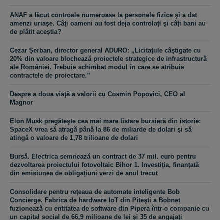
ANAF a făcut controale numeroase la personele fizice şi a dat
amenzi uriaşe. Câţi oameni au fost deja controlaţi şi câţi bani au
de plătit aceştia?
Cezar Şerban, director general ADURO: „Licitaţiile câştigate cu
20% din valoare blochează proiectele strategice de infrastructură
ale României. Trebuie schimbat modul în care se atribuie
contractele de proiectare.”
Despre a doua viaţă a valorii cu Cosmin Popovici, CEO al
Magnor
Elon Musk pregăteşte cea mai mare listare bursieră din istorie:
SpaceX vrea să atragă până la 86 de miliarde de dolari şi să
atingă o valoare de 1,78 trilioane de dolari
Bursă. Electrica semnează un contract de 37 mil. euro pentru
dezvoltarea proiectului fotovoltaic Bihor 1. Investiţia, finanţată
din emisiunea de obligaţiuni verzi de anul trecut
Consolidare pentru reţeaua de automate inteligente Bob
Concierge. Fabrica de hardware IoT din Piteşti a Bobnet
fuzionează cu entitatea de software din Pipera într-o companie cu
un capital social de 66,9 milioane de lei şi 35 de angajaţi