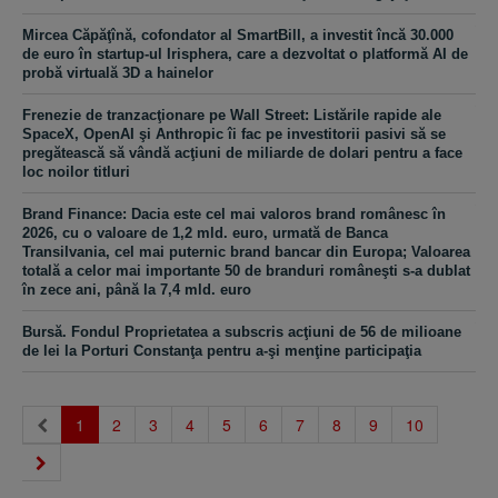
Mircea Căpăţînă, cofondator al SmartBill, a investit încă 30.000
de euro în startup-ul Irisphera, care a dezvoltat o platformă AI de
probă virtuală 3D a hainelor
Frenezie de tranzacţionare pe Wall Street: Listările rapide ale
SpaceX, OpenAI şi Anthropic îi fac pe investitorii pasivi să se
pregătească să vândă acţiuni de miliarde de dolari pentru a face
loc noilor titluri
Brand Finance: Dacia este cel mai valoros brand românesc în
2026, cu o valoare de 1,2 mld. euro, urmată de Banca
Transilvania, cel mai puternic brand bancar din Europa; Valoarea
totală a celor mai importante 50 de branduri româneşti s-a dublat
în zece ani, până la 7,4 mld. euro
Bursă. Fondul Proprietatea a subscris acţiuni de 56 de milioane
de lei la Porturi Constanţa pentru a-şi menţine participaţia
(current)
1
2
3
4
5
6
7
8
9
10