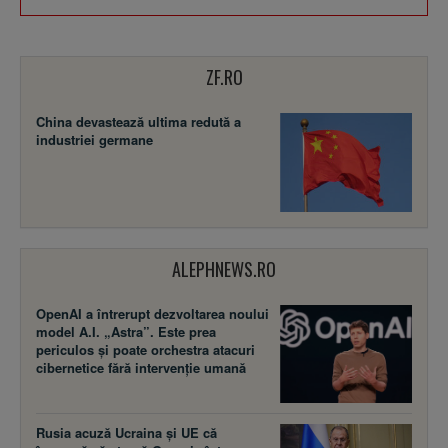
ZF.RO
China devastează ultima redută a
industriei germane
ALEPHNEWS.RO
OpenAI a întrerupt dezvoltarea noului
model A.I. „Astra”. Este prea
periculos și poate orchestra atacuri
cibernetice fără intervenție umană
Rusia acuză Ucraina şi UE că