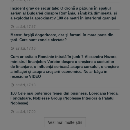
Incident grav de securitate: O dronă a pătruns în spaţiul
aerian al Bulgariei dinspre România, sâmbătă dimineaţă, şi
a explodat la aproximativ 100 de metri în interiorul graniţei
astăzi, 17:17
Meteo: Arşiţă dogoritoare, dar şi furtuni în mare parte din
ţară. Care sunt zonele afectate?
astăzi, 17:16
Cum ar arăta o Românie intrată în junk ? Alexandru Nazare,
ministrul finanţelor: Vorbim despre o creştere a costurilor
de finanţare, o influenţă serioasă asupra cursului, o creştere
a inflaţiei şi asupra creşterii economice. Ne-ar băga în
recesiune VIDEO
astăzi, 17:13
100 Cele mai puternice femei din business. Loredana Preda,
Fondatoare, Noblesse Group (Noblesse Interiors & Palatul
Noblesse)
astăzi, 17:00
Vezi mai multe ştiri