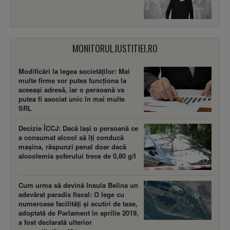
MONITORULJUSTITIEI.RO
Modificări la legea societăţilor: Mai
multe firme vor putea funcţiona la
aceeaşi adresă, iar o persoană va
putea fi asociat unic în mai multe
SRL
Decizie ÎCCJ: Dacă laşi o persoană ce
a consumat alcool să îţi conducă
maşina, răspunzi penal doar dacă
alcoolemia şoferului trece de 0,80 g/l
Cum urma să devină Insula Belina un
adevărat paradis fiscal: O lege cu
numeroase facilităţi şi scutiri de taxe,
adoptată de Parlament în aprilie 2019,
a fost declarată ulterior