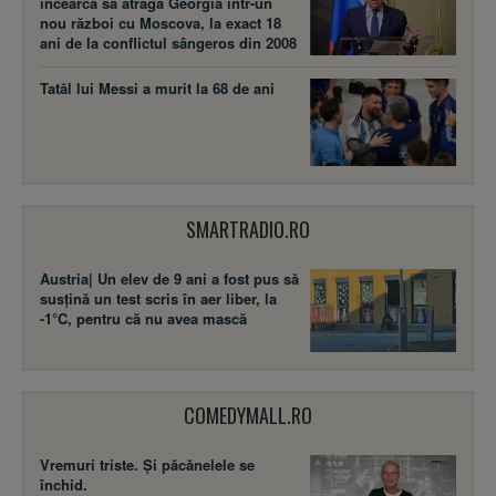
încearcă să atragă Georgia într-un
nou război cu Moscova, la exact 18
ani de la conflictul sângeros din 2008
Tatăl lui Messi a murit la 68 de ani
SMARTRADIO.RO
Austria| Un elev de 9 ani a fost pus să
susţină un test scris în aer liber, la
-1°C, pentru că nu avea mască
COMEDYMALL.RO
Vremuri triste. Şi păcănelele se
închid.