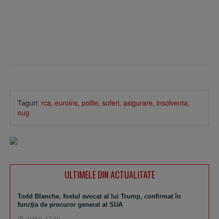
Taguri:
rca
,
euroins
,
polite
,
soferi
,
asigurare
,
insolventa
,
oug
ULTIMELE DIN ACTUALITATE
Todd Blanche, fostul avocat al lui Trump, confirmat în
funcţia de procuror general al SUA
astăzi, 17:20