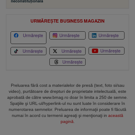
neconstituţională
URMĂREȘTE BUSINESS MAGAZIN
Urmărește
Urmărește
Urmărește
Urmărește
Urmărește
Urmărește
Urmărește
Preluarea fără cost a materialelor de presă (text, foto si/sau
video), purtătoare de drepturi de proprietate intelectuală, este
aprobată de către www.bmag.ro doar în limita a 250 de semne.
Spaţiile şi URL-ul/hyperlink-ul nu sunt luate în considerare în
numerotarea semnelor. Preluarea de informaţii poate fi făcută
numai în acord cu termenii agreaţi şi menţionaţi in
această
pagină
.