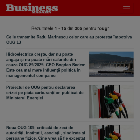
Desch
meniu
Rezultatele
1 - 15
din
305
pentru "
oug
"
Ce le transmite Radu Marinescu celor care au protestat împotriva
OUG 13
Hidroelectrica creşte, dar nu poate
angaja şi nu poate mări salariile din
cauza OUG 89/2025. CEO Bogdan Badea:
Este cea mai mare influenţă politică în
managementul companiei
Proiectul de OUG pentru declararea
crizei pe piaţa carburanţilor, publicat de
Ministerul Energiei
Noua OUG 109, criticată de zeci de
autorităţi, instituţii, asociaţii, sindicate şi
persoane fizice. Cine vrea să fie exceptat