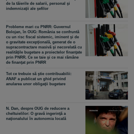
de la tăierile de salarii, personal şi
indemnizaţii ale şefilor
Probleme mari cu PNRR: Guvernul
Bolojan, în OUG: România se confruntă
cu un risc fiscal sistemic, iminent şi de
o gravitate excepţională, generat de o
supracontractare masivă şi necorelată cu
realităţile bugetare a proiectelor finanţate
prin PNRR. Ce se taie şi ce mai rămâne
de finanţat prin PNRR
Tot ce trebuie să ştie contribuabilii:
ANAF a publicat un ghid privind
anularea unor obligaţii bugetare
N. Dan, despre OUG de reducere a
cheltuielilor: O gravă ingerinţă a
naţionalului în autonomia locală