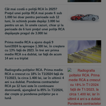
Cât mai costă o poliţă RCA în 2025?
Preţul unei poliţe RCA mai poate fi sub
1.000 lei doar pentru perioade sub 12
luni, în schimb poate depăşi 3.000 lei
pentru un an. În unele cazuri, chiar şi la
perioade de 6 luni preţul unei poliţe RCA
depăşeşte pragul de 3.000 lei
Prima medie RCA a ajuns după 9
luni/2024 la aproape 1.300 lei, în creştere
cu 13% faţă de 2023. În trei ani prima
medie RCA s-a dublat, iar faţă de acum
14 ani s-a triplat
Radiografia poliţelor RCA. Prima medie
RCA a crescut cu 18% în T1/2024 faţă de
T1/2023, la circa 1.400 lei, iar în ultimii 4
ani s-a dublat. Ponderea contractelor
RCA pe 12 luni este în continuare
dominantă, ajungând la 85% în T1/2024,
dar creşte şi ponderea poliţelor pe o
lună