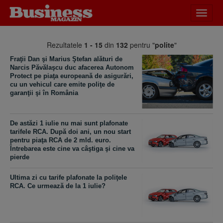
Desch
meniu
Rezultatele
1 - 15
din
132
pentru "
polite
"
Fraţii Dan şi Marius Ştefan alături de
Narcis Păvălaşcu duc afacerea Autonom
Protect pe piaţa europeană de asigurări,
cu un vehicul care emite poliţe de
garanţii şi în România
De astăzi 1 iulie nu mai sunt plafonate
tarifele RCA. După doi ani, un nou start
pentru piaţa RCA de 2 mld. euro.
Întrebarea este cine va câştiga şi cine va
pierde
Ultima zi cu tarife plafonate la poliţele
RCA. Ce urmează de la 1 iulie?