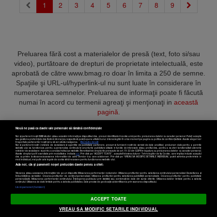
(current)
1
2
3
4
5
6
7
8
9
Preluarea fără cost a materialelor de presă (text, foto si/sau
video), purtătoare de drepturi de proprietate intelectuală, este
aprobată de către www.bmag.ro doar în limita a 250 de semne.
Spaţiile şi URL-ul/hyperlink-ul nu sunt luate în considerare în
numerotarea semnelor. Preluarea de informaţii poate fi făcută
numai în acord cu termenii agreaţi şi menţionaţi in
această
pagină
.
Nouă ne pasă ca datele tale personale să rămână confidențiale
Noi și partenerii noștri
589
stocăm și/sau accesăm informații pe dispozitivul dvs., precum identificatorii cookie unici pentru prelucrarea datelor cu caracter personal. Puteți accepta
sau gestiona preferințele dvs. făcând clic mai jos, respectiv vă puteți opune utilizării unui interes legitim în orice moment pe pagina cu politica de confidențialitate. Aceste alegeri vor
fi raportate partenerilor noștri și nu vă vor afecta navigarea.
Mai multe detalii
Noi si partenerii nostri (retelele de socializare si agentiile de publicitate partenere, precum si furnizorii nostri de servicii de date analitice) prelucram date pentru a permite
Termeni și condiții
Confidențialitate
Cookies
Contact
website-ului sa functioneze, pentru a personaliza continutul si anunturile publicitare afisate in functie de interesele si/sau profilul dvs., pentru a va oferi functionalitati aferente
retelelor de socializare si pentru a analiza traficul pe website. Beneficiati de drepturile prevazute de art. 15-22 din GDPR in legatura cu prelucrarea datelor cu caracter personal.
Aceste drepturi pot fi exercitate prin modalitatea indicata
aici
. Prin click pe “ACCEPT TOATE”, acceptati folosirea tuturor Tehnologiilor de tip Cookie, care implica inclusiv acceptul
dvs. cu privire la stocarea/accesarea informatiilor de catre Vendor-ii cu care colaboram. Prin click pe “VREAU SA MODIFIC SETARILE INDIVIDUAL” puteti schimba preferintele in
mod individual, mai putin cele legate de cookie strict necesare pentru functionarea website-ului.
Atât noi, cât și partenerii noștri prelucrăm datele pentru a oferi:
Copyright © 2025 BUSINESSMEX S.A.
Stocarea și/sau accesarea informațiilor de pe un dispozitiv. Măsurarea performanței reclamelor. Utilizarea profilurilor pentru selectarea conținutului personalizat. Dezvoltarea și
îmbunătățirea serviciilor. Crearea profilurilor de conținut personalizat. Utilizarea profilurilor pentru selectarea publicității personalizate. Crearea profilurilor pentru publicitate
personalizată. Măsurarea performanței conținutului. Înțelegerea publicului prin statistici sau combinații de date din surse diferite. Utilizarea datelor limitate pentru a selecta
Setări cookies
conținutul. Utilizarea de date limitate pentru a selecta publicitatea. Date precise de geolocație și identificarea prin scanarea dispozitivului.
Listă parteneri (furnizori)
ACCEPT TOATE
VREAU SA MODIFIC SETARILE INDIVIDUAL