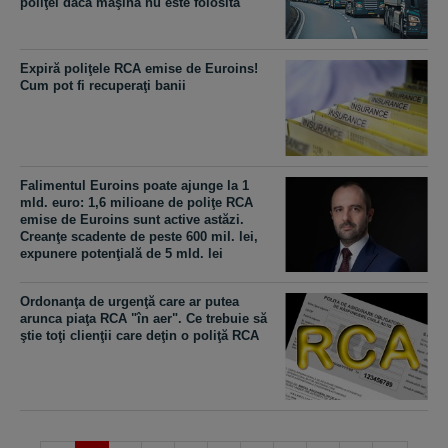
poliţei dacă maşina nu este folosită
Expiră poliţele RCA emise de Euroins!
Cum pot fi recuperaţi banii
Falimentul Euroins poate ajunge la 1
mld. euro: 1,6 milioane de poliţe RCA
emise de Euroins sunt active astăzi.
Creanţe scadente de peste 600 mil. lei,
expunere potenţială de 5 mld. lei
Ordonanţa de urgenţă care ar putea
arunca piaţa RCA "în aer". Ce trebuie să
ştie toţi clienţii care deţin o poliţă RCA