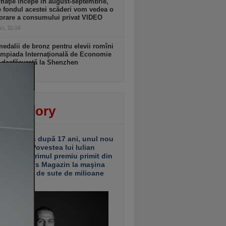
flaţie începe în august-septembrie,
e fondul acestei scăderi vom vedea o
orare a consumului privat VIDEO
zi, 11:16
medalii de bronz pentru elevii romîni
impiada Internaţională de Economie
 desfăşurată la Shenzhen
zi, 11:15
ver story
ariu închis după 17 ani, unul nou
 deschis. Povestea lui Iulian
ciu de la primul premiu primit din
ea Business Magazin la maşina
e investiţii de sute de milioane
uro