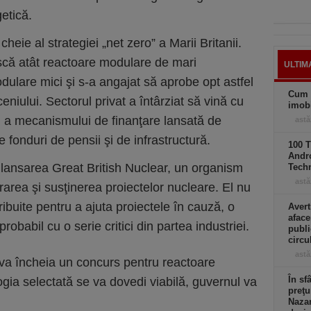
etică.
heie al strategiei „net zero” a Marii Britanii.
scă atât reactoare modulare de mari
ULTIM
dulare mici şi s-a angajat să aprobe opt astfel
Cum 
eceniului. Sectorul privat a întârziat să vină cu
imobi
ri a mecanismului de finanţare lansată de
astă
 fonduri de pensii şi de infrastructură.
100 T
Andro
lansarea Great British Nuclear, un organism
Tech
astă
area şi susţinerea proiectelor nucleare. El nu
tribuite pentru a ajuta proiectele în cauză, o
Avert
aface
obabil cu o serie critici din partea industriei.
publi
circ
astă
e va încheia un concurs pentru reactoare
În sf
gia selectată se va dovedi viabilă, guvernul va
preţu
Nazar