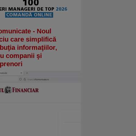
omunicate - Noul
ciu care simplifică
ibuţia informaţiilor,
u companii şi
prenori