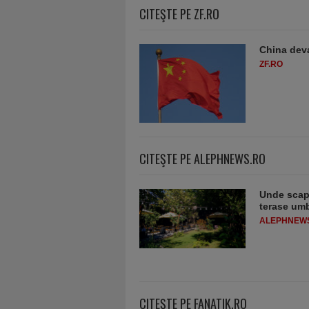
CITEŞTE PE ZF.RO
China deva
ZF.RO
CITEŞTE PE ALEPHNEWS.RO
Unde scapi
terase umb
ALEPHNEW
CITEŞTE PE FANATIK.RO