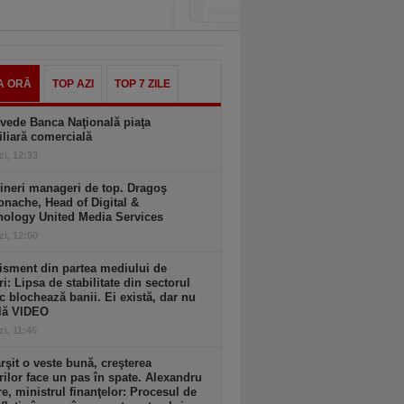
A ORĂ
TOP AZI
TOP 7 ZILE
vede Banca Naţională piaţa
liară comercială
zi, 12:33
ineri manageri de top. Dragoş
nache, Head of Digital &
nology United Media Services
zi, 12:00
isment din partea mediului de
ri: Lipsa de stabilitate din sectorul
c blochează banii. Ei există, dar nu
ulă VIDEO
zi, 11:46
ârşit o veste bună, creşterea
rilor face un pas în spate. Alexandru
e, ministrul finanţelor: Procesul de