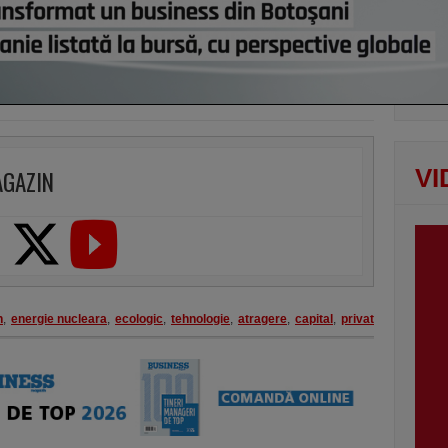
vezi c
VI
AGAZIN
n
,
energie nucleara
,
ecologic
,
tehnologie
,
atragere
,
capital
,
privat