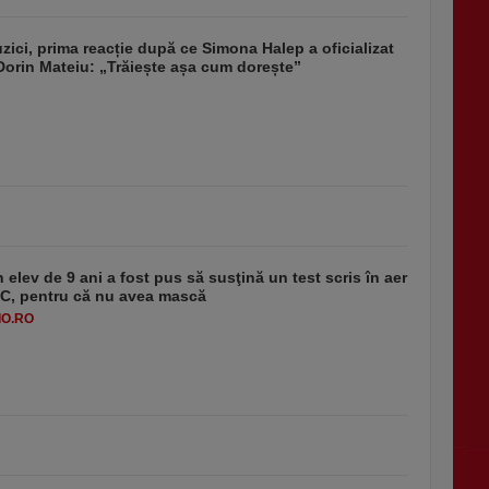
uzici, prima reacție după ce Simona Halep a oficializat
 Dorin Mateiu: „Trăiește așa cum dorește”
 elev de 9 ani a fost pus să susţină un test scris în aer
-1°C, pentru că nu avea mască
O.RO