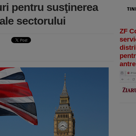
ri pentru susţinerea
 ale sectorului
ZF C
servi
distr
pentr
antre