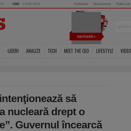
RON
USD
- 4.5595 RON
Publicitate
Abonamente
Politica de
ABONARE
Y
LIDERI
ANALIZE
TECH
MEET THE CEO
LIFESTYLE
VIDEO
intenţionează să
ia nucleară drept o
de”. Guvernul încearcă