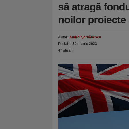
să atragă fondu
noilor proiecte
Autor:
Andrei Şerbănescu
Postat la
30 martie 2023
47 afişări