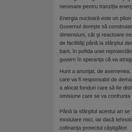
necesare pentru tranziţia energ
Energia nucleară este un pilon c
Guvernul doreşte să construia
dimensiuni, cât şi reactoare mo
de facilităţi până la sfârşitul d
bani, în pofida unei reproiectă
guvern în speranţa că va atrage
Hunt a anunţat, de asemenea, 
care va fi responsabil de demar
a alocat fonduri care să fie dis
omisiune care se va confrunta pr
Până la sfârşitul acestui an s
modulare mici, iar dacă tehnolo
cofinanţa proiectul câştigător.