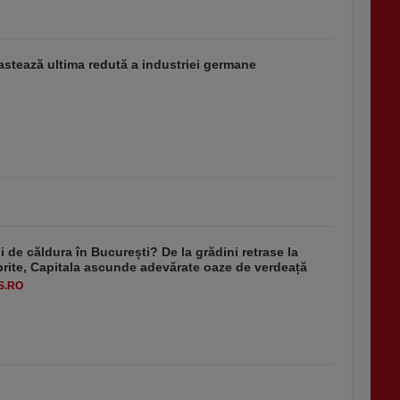
stează ultima redută a industriei germane
 de căldura în București? De la grădini retrase la
rite, Capitala ascunde adevărate oaze de verdeață
S.RO