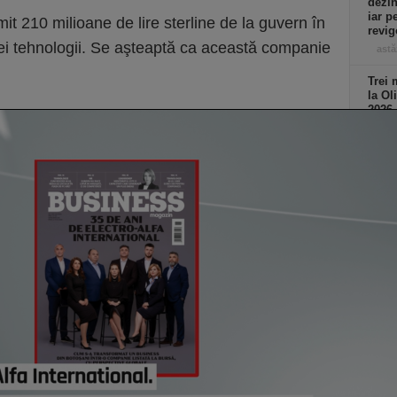
dezin
iar p
it 210 milioane de lire sterline de la guvern în
revig
ei tehnologii. Se aşteaptă ca această companie
astă
Trei 
la Ol
2026,
astă
Co
Un p
abia
Stan
part
lui d
de e