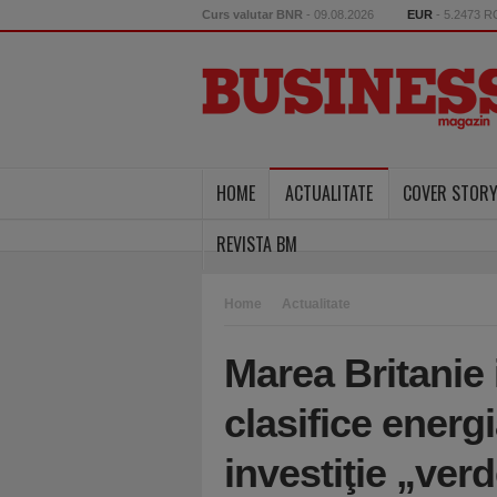
Curs valutar BNR
- 09.08.2026
EUR
- 5.2473 
HOME
ACTUALITATE
COVER STOR
REVISTA BM
Home
Actualitate
Marea Britanie 
clasifice energ
investiţie „ver